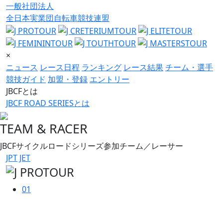
一般社団法人
全日本実業団自転車競技連盟
×
ニュース
レース日程
ランキング
レース結果
チーム・選手
競技ガイド
加盟・登録
エントリー
JBCFとは
JBCF ROAD SERIESとは
TEAM & RACER
JBCFサイクルロードシリーズ参加チーム／レーサー
JPT
JET
01