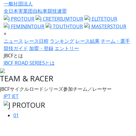
一般社団法人
全日本実業団自転車競技連盟
×
ニュース
レース日程
ランキング
レース結果
チーム・選手
競技ガイド
加盟・登録
エントリー
JBCFとは
JBCF ROAD SERIESとは
TEAM & RACER
JBCFサイクルロードシリーズ参加チーム／レーサー
JPT
JET
01