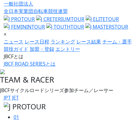
一般社団法人
全日本実業団自転車競技連盟
×
ニュース
レース日程
ランキング
レース結果
チーム・選手
競技ガイド
加盟・登録
エントリー
JBCFとは
JBCF ROAD SERIESとは
TEAM & RACER
JBCFサイクルロードシリーズ参加チーム／レーサー
JPT
JET
01