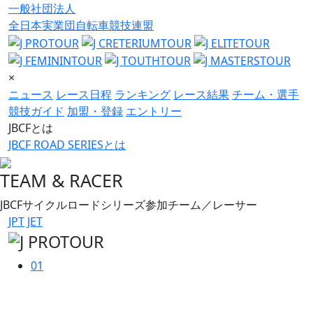
一般社団法人
全日本実業団自転車競技連盟
×
ニュース
レース日程
ランキング
レース結果
チーム・選手
競技ガイド
加盟・登録
エントリー
JBCFとは
JBCF ROAD SERIESとは
TEAM & RACER
JBCFサイクルロードシリーズ参加チーム／レーサー
JPT
JET
01