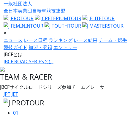
一般社団法人
全日本実業団自転車競技連盟
×
ニュース
レース日程
ランキング
レース結果
チーム・選手
競技ガイド
加盟・登録
エントリー
JBCFとは
JBCF ROAD SERIESとは
TEAM & RACER
JBCFサイクルロードシリーズ参加チーム／レーサー
JPT
JET
01