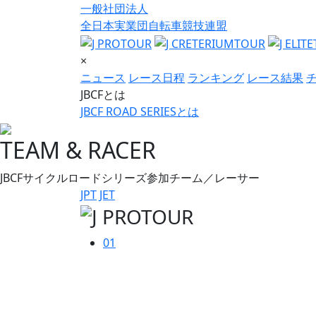
一般社団法人
全日本実業団自転車競技連盟
×
ニュース
レース日程
ランキング
レース結果
JBCFとは
JBCF ROAD SERIESとは
TEAM & RACER
JBCFサイクルロードシリーズ参加チーム／レーサー
JPT
JET
01