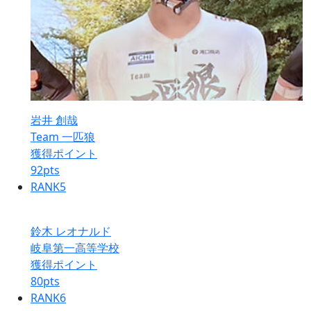
岩井 創哉
Team 一匹狼
獲得ポイント
92
pts
RANK
5
鈴木 レオナルド
岐阜第一高等学校
獲得ポイント
80
pts
RANK
6