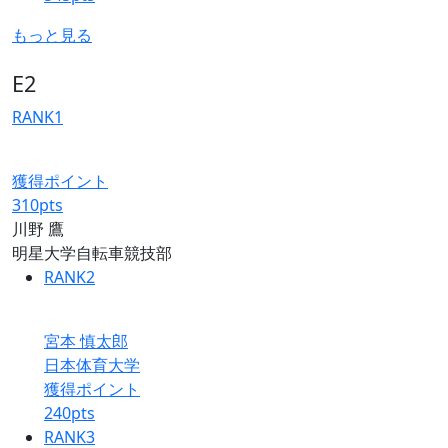
もっと見る
E2
RANK
1
獲得ポイント
310
pts
川野 鷹
明星大学自転車競技部
RANK
2
宮本 慎太郎
日本体育大学
獲得ポイント
240
pts
RANK
3