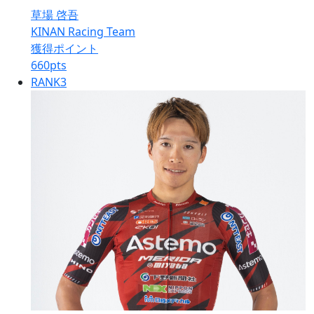
草場 啓吾
KINAN Racing Team
獲得ポイント
660
pts
RANK
3