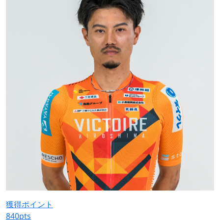
獲得ポイント
840
pts