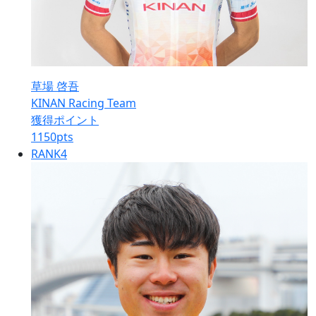
草場 啓吾
KINAN Racing Team
獲得ポイント
1150
pts
RANK
4