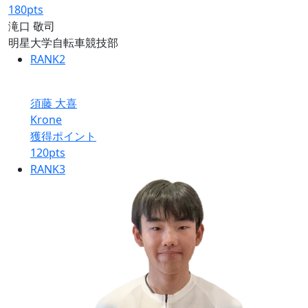
180
pts
滝口 敬司
明星大学自転車競技部
RANK
2
須藤 大喜
Krone
獲得ポイント
120
pts
RANK
3