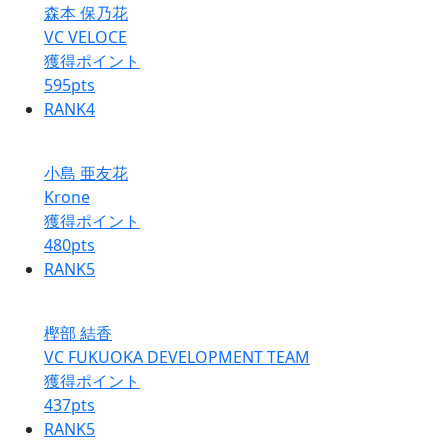
森本 保乃花
VC VELOCE
獲得ポイント
595
pts
RANK
4
小島 亜友花
Krone
獲得ポイント
480
pts
RANK
5
樫部 結香
VC FUKUOKA DEVELOPMENT TEAM
獲得ポイント
437
pts
RANK
5