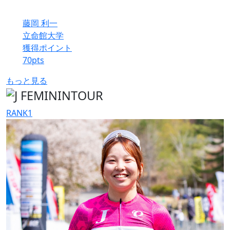
藤岡 利一
立命館大学
獲得ポイント
70
pts
もっと見る
RANK
1