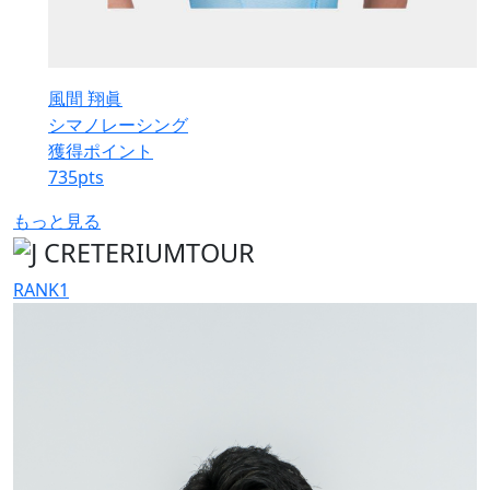
風間 翔眞
シマノレーシング
獲得ポイント
735
pts
もっと見る
RANK
1