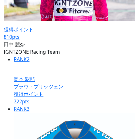
獲得ポイント
810
pts
田中 麗奈
IGNTZONE Racing Team
RANK
2
岡本 彩那
ブラウ・ブリッツェン
獲得ポイント
722
pts
RANK
3