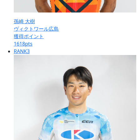
孫崎 大樹
ヴィクトワール広島
獲得ポイント
1618
pts
RANK
3