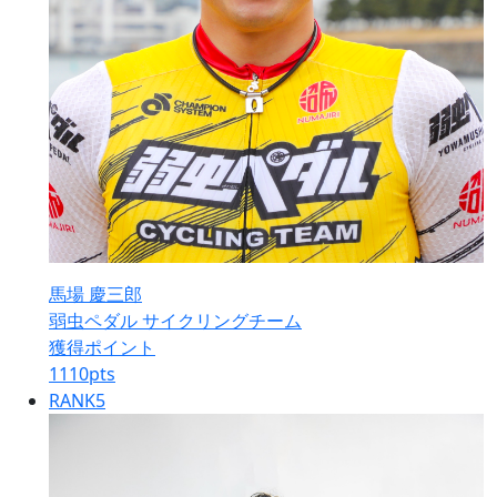
馬場 慶三郎
弱虫ペダル サイクリングチーム
獲得ポイント
1110
pts
RANK
5