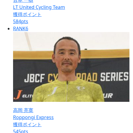
古本 一樹
LT United Cycling Team
獲得ポイント
584
pts
RANK
6
高岡 亮寛
Roppongi Express
獲得ポイント
545
pts