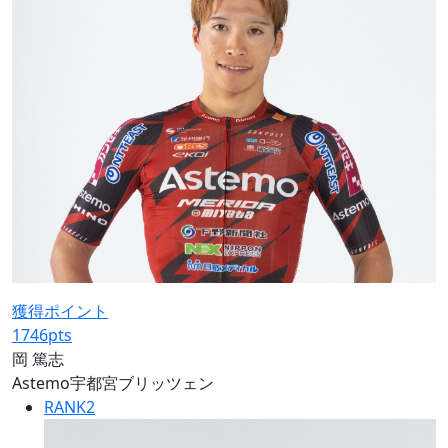
獲得ポイント
1746
pts
岡 篤志
Astemo宇都宮ブリッツェン
RANK
2