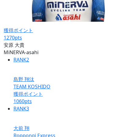
獲得ポイント
1270
pts
安原 大貴
MiNERVA-asahi
RANK
2
島野 翔汰
TEAM KOSHIDO
獲得ポイント
1060
pts
RANK
3
大前 翔
Roppongi Express