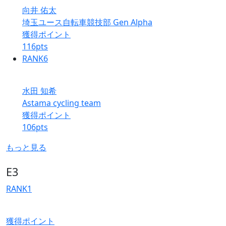
向井 佑太
埼玉ユース自転車競技部 Gen Alpha
獲得ポイント
116
pts
RANK
6
水田 知希
Astama cycling team
獲得ポイント
106
pts
もっと見る
E3
RANK
1
獲得ポイント