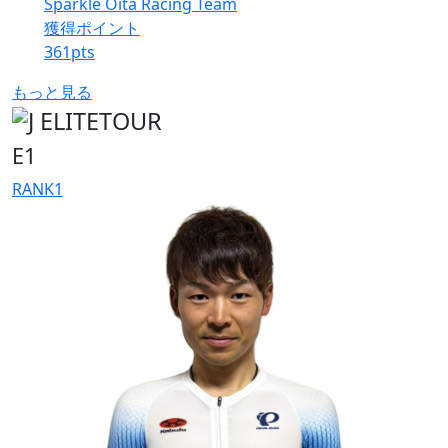
Sparkle Oita Racing Team
獲得ポイント
361
pts
もっと見る
E1
RANK
1