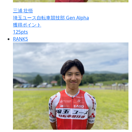
三浦 壮悟
埼玉ユース自転車競技部 Gen Alpha
獲得ポイント
125
pts
RANK
5