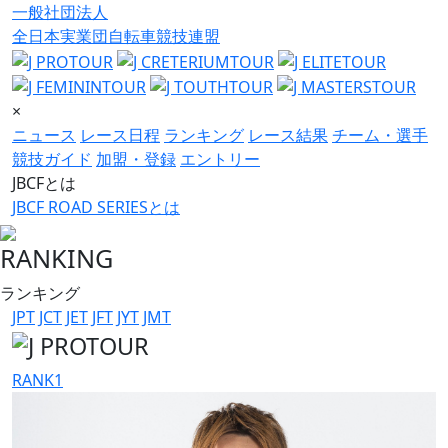
一般社団法人
全日本実業団自転車競技連盟
×
ニュース
レース日程
ランキング
レース結果
チーム・選手
競技ガイド
加盟・登録
エントリー
JBCFとは
JBCF ROAD SERIESとは
RANKING
ランキング
JPT
JCT
JET
JFT
JYT
JMT
RANK
1