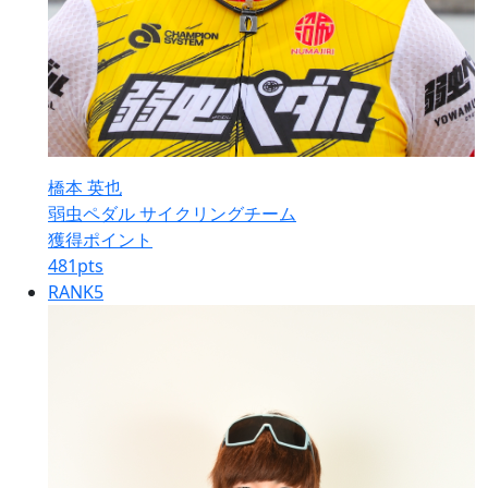
橋本 英也
弱虫ペダル サイクリングチーム
獲得ポイント
481
pts
RANK
5