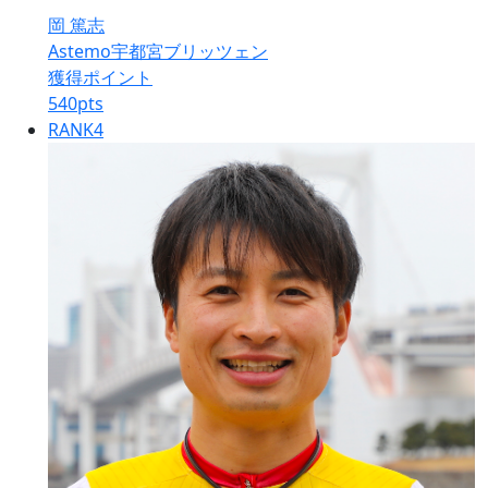
岡 篤志
Astemo宇都宮ブリッツェン
獲得ポイント
540
pts
RANK
4