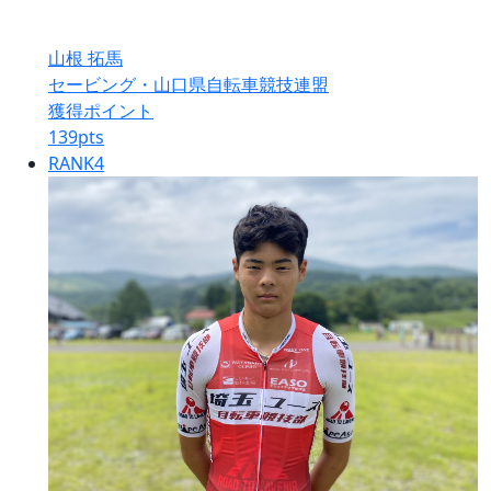
山根 拓馬
セービング・山口県自転車競技連盟
獲得ポイント
139
pts
RANK
4