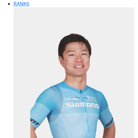
RANK
6