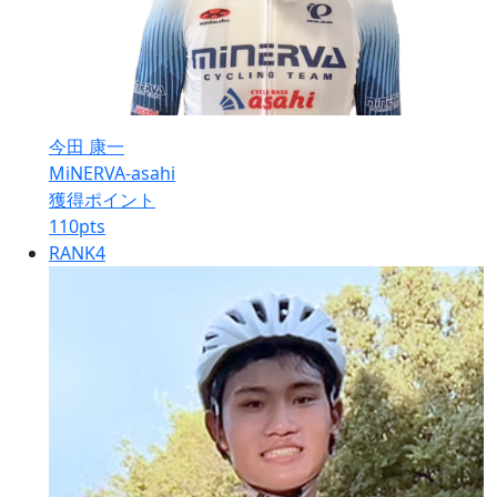
今田 康一
MiNERVA-asahi
獲得ポイント
110
pts
RANK
4