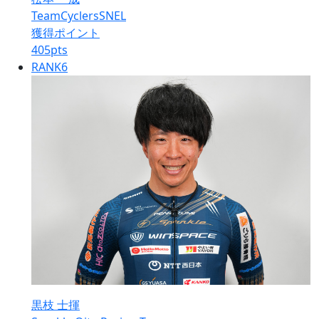
TeamCyclersSNEL
獲得ポイント
405
pts
RANK
6
黒枝 士揮