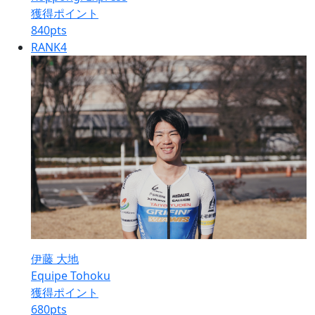
獲得ポイント
840
pts
RANK
4
伊藤 大地
Equipe Tohoku
獲得ポイント
680
pts