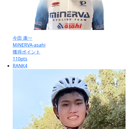
今田 康一
MiNERVA-asahi
獲得ポイント
110
pts
RANK
4