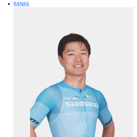
RANK
6