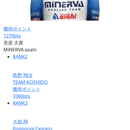
獲得ポイント
1270
pts
安原 大貴
MiNERVA-asahi
RANK
2
島野 翔汰
TEAM KOSHIDO
獲得ポイント
1060
pts
RANK
3
大前 翔
Roppongi Express