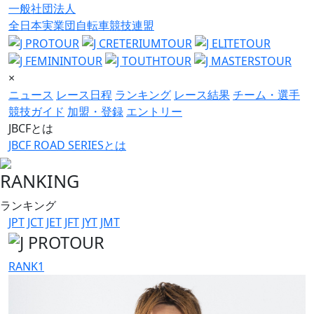
一般社団法人
全日本実業団自転車競技連盟
×
ニュース
レース日程
ランキング
レース結果
チーム・選手
競技ガイド
加盟・登録
エントリー
JBCFとは
JBCF ROAD SERIESとは
RANKING
ランキング
JPT
JCT
JET
JFT
JYT
JMT
RANK
1