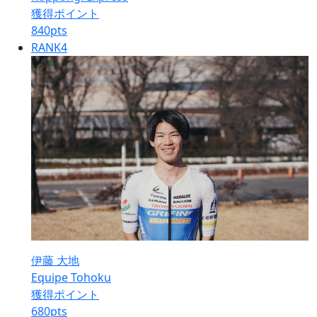
獲得ポイント
840
pts
RANK
4
伊藤 大地
Equipe Tohoku
獲得ポイント
680
pts