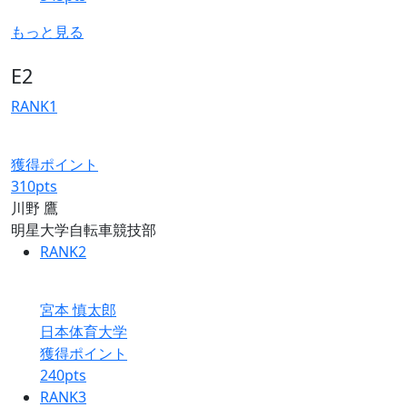
もっと見る
E2
RANK
1
獲得ポイント
310
pts
川野 鷹
明星大学自転車競技部
RANK
2
宮本 慎太郎
日本体育大学
獲得ポイント
240
pts
RANK
3