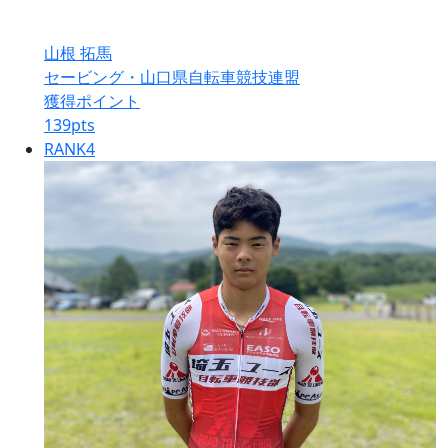
山根 拓馬
セービング・山口県自転車競技連盟
獲得ポイント
139
pts
RANK
4