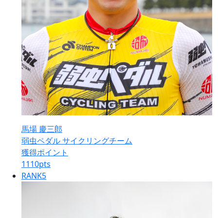
馬場 慶三郎
弱虫ペダル サイクリングチーム
獲得ポイント
1110
pts
RANK
5