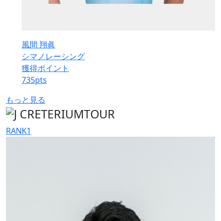
風間 翔眞
シマノレーシング
獲得ポイント
735
pts
もっと見る
RANK
1