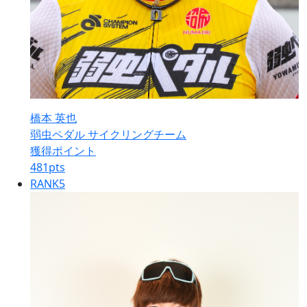
橋本 英也
弱虫ペダル サイクリングチーム
獲得ポイント
481
pts
RANK
5