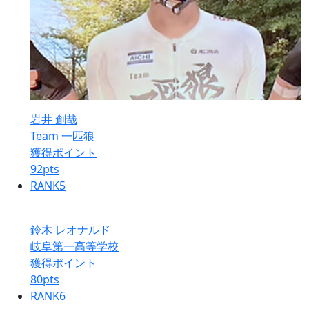
岩井 創哉
Team 一匹狼
獲得ポイント
92
pts
RANK
5
鈴木 レオナルド
岐阜第一高等学校
獲得ポイント
80
pts
RANK
6