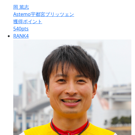
岡 篤志
Astemo宇都宮ブリッツェン
獲得ポイント
540
pts
RANK
4