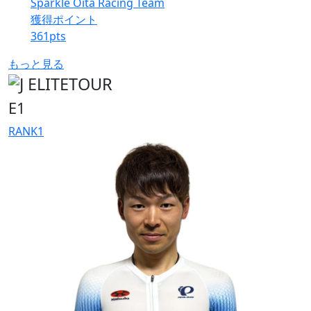
Sparkle Oita Racing Team
獲得ポイント
361
pts
もっと見る
E1
RANK
1