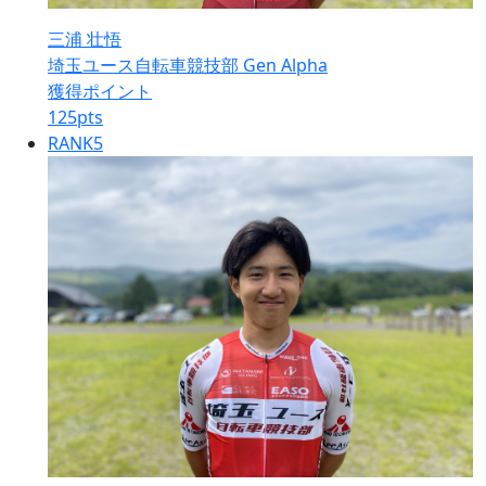
三浦 壮悟
埼玉ユース自転車競技部 Gen Alpha
獲得ポイント
125
pts
RANK
5