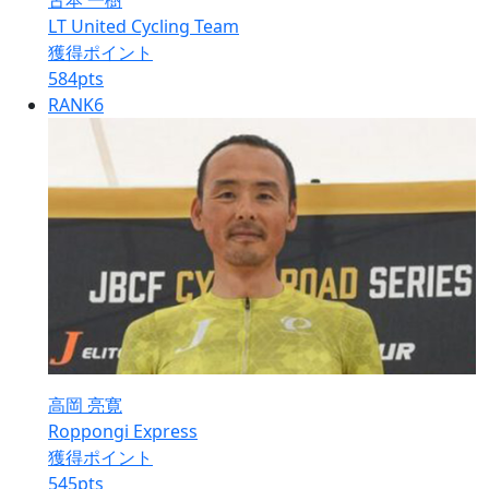
古本 一樹
LT United Cycling Team
獲得ポイント
584
pts
RANK
6
高岡 亮寛
Roppongi Express
獲得ポイント
545
pts