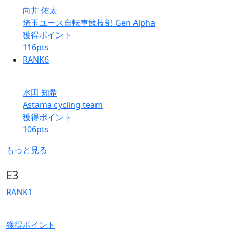
向井 佑太
埼玉ユース自転車競技部 Gen Alpha
獲得ポイント
116
pts
RANK
6
水田 知希
Astama cycling team
獲得ポイント
106
pts
もっと見る
E3
RANK
1
獲得ポイント