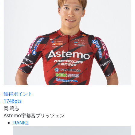
獲得ポイント
1746
pts
岡 篤志
Astemo宇都宮ブリッツェン
RANK
2