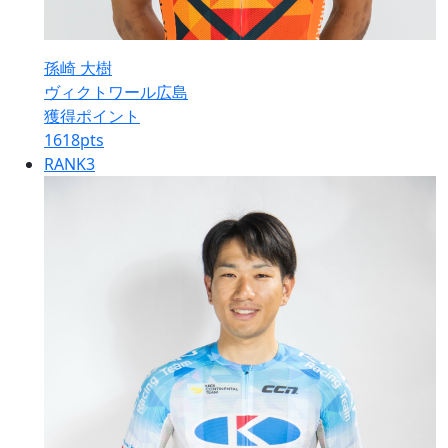
孫崎 大樹
ヴィクトワール広島
獲得ポイント
1618
pts
RANK
3