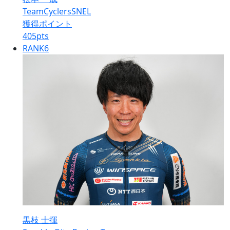
TeamCyclersSNEL
獲得ポイント
405
pts
RANK
6
黒枝 士揮