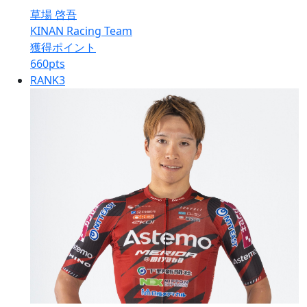
草場 啓吾
KINAN Racing Team
獲得ポイント
660
pts
RANK
3