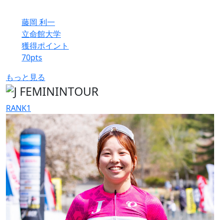
藤岡 利一
立命館大学
獲得ポイント
70
pts
もっと見る
RANK
1