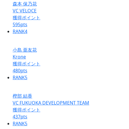
森本 保乃花
VC VELOCE
獲得ポイント
595
pts
RANK
4
小島 亜友花
Krone
獲得ポイント
480
pts
RANK
5
樫部 結香
VC FUKUOKA DEVELOPMENT TEAM
獲得ポイント
437
pts
RANK
5