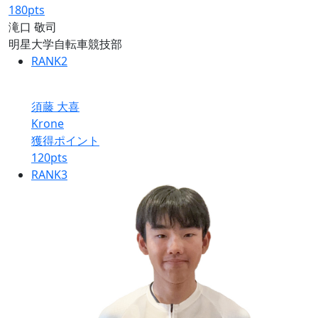
180
pts
滝口 敬司
明星大学自転車競技部
RANK
2
須藤 大喜
Krone
獲得ポイント
120
pts
RANK
3