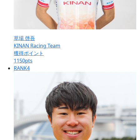
草場 啓吾
KINAN Racing Team
獲得ポイント
1150
pts
RANK
4