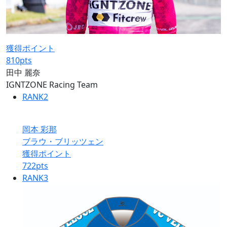
獲得ポイント
810
pts
田中 麗奈
IGNTZONE Racing Team
RANK
2
岡本 彩那
ブラウ・ブリッツェン
獲得ポイント
722
pts
RANK
3