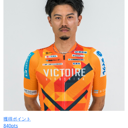
獲得ポイント
840
pts