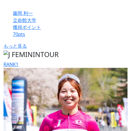
藤岡 利一
立命館大学
獲得ポイント
70
pts
もっと見る
RANK
1