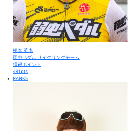
橋本 英也
弱虫ペダル サイクリングチーム
獲得ポイント
481
pts
RANK
5