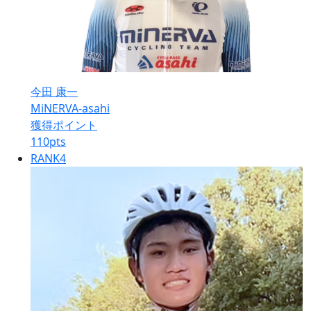
今田 康一
MiNERVA-asahi
獲得ポイント
110
pts
RANK
4