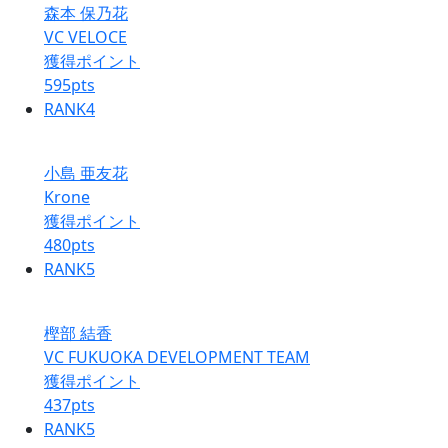
森本 保乃花
VC VELOCE
獲得ポイント
595
pts
RANK
4
小島 亜友花
Krone
獲得ポイント
480
pts
RANK
5
樫部 結香
VC FUKUOKA DEVELOPMENT TEAM
獲得ポイント
437
pts
RANK
5