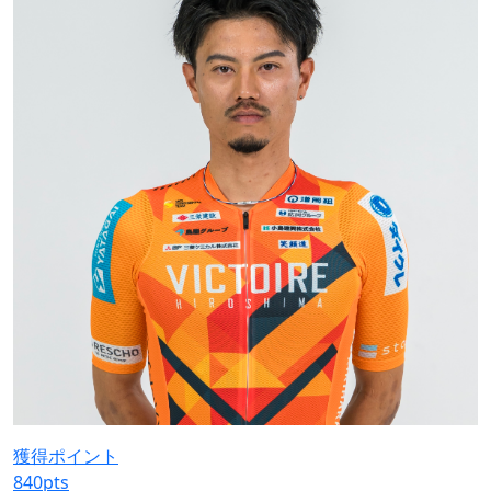
獲得ポイント
840
pts