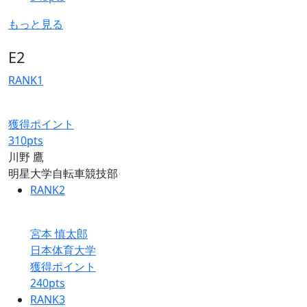
もっと見る
E2
RANK
1
獲得ポイント
310
pts
川野 鷹
明星大学自転車競技部
RANK
2
宮本 慎太郎
日本体育大学
獲得ポイント
240
pts
RANK
3