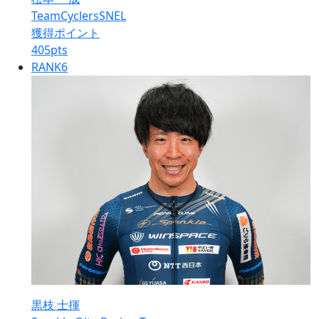
TeamCyclersSNEL
獲得ポイント
405
pts
RANK
6
黒枝 士揮