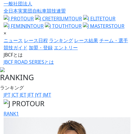
一般社団法人
全日本実業団自転車競技連盟
×
ニュース
レース日程
ランキング
レース結果
チーム・選手
競技ガイド
加盟・登録
エントリー
JBCFとは
JBCF ROAD SERIESとは
RANKING
ランキング
JPT
JCT
JET
JFT
JYT
JMT
RANK
1