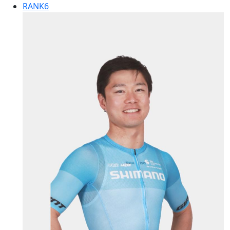
RANK
6