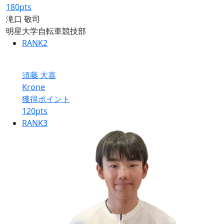
180
pts
滝口 敬司
明星大学自転車競技部
RANK
2
須藤 大喜
Krone
獲得ポイント
120
pts
RANK
3