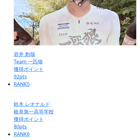
岩井 創哉
Team 一匹狼
獲得ポイント
92
pts
RANK
5
鈴木 レオナルド
岐阜第一高等学校
獲得ポイント
80
pts
RANK
6