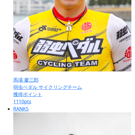
馬場 慶三郎
弱虫ペダル サイクリングチーム
獲得ポイント
1110
pts
RANK
5