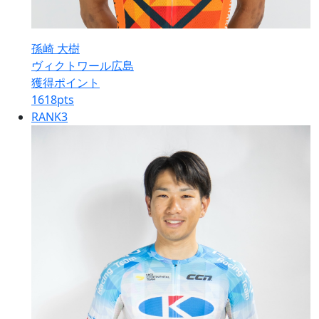
孫崎 大樹
ヴィクトワール広島
獲得ポイント
1618
pts
RANK
3