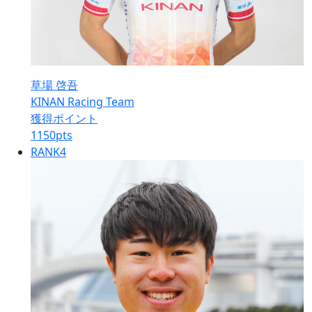
草場 啓吾
KINAN Racing Team
獲得ポイント
1150
pts
RANK
4