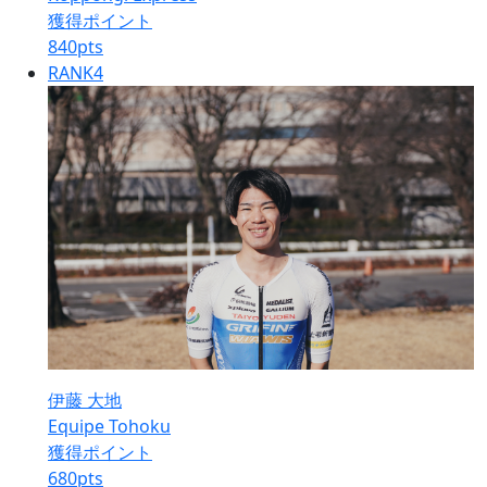
獲得ポイント
840
pts
RANK
4
伊藤 大地
Equipe Tohoku
獲得ポイント
680
pts