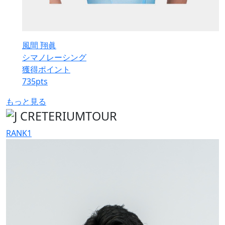
風間 翔眞
シマノレーシング
獲得ポイント
735
pts
もっと見る
RANK
1