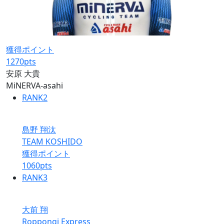
獲得ポイント
1270
pts
安原 大貴
MiNERVA-asahi
RANK
2
島野 翔汰
TEAM KOSHIDO
獲得ポイント
1060
pts
RANK
3
大前 翔
Roppongi Express