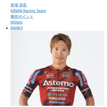
草場 啓吾
KINAN Racing Team
獲得ポイント
660
pts
RANK
3