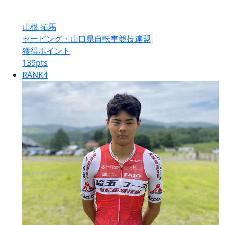
山根 拓馬
セービング・山口県自転車競技連盟
獲得ポイント
139
pts
RANK
4