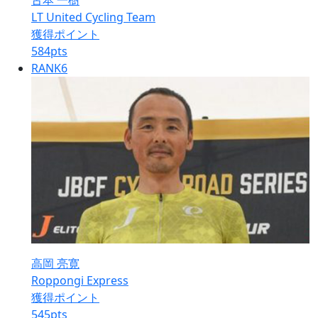
古本 一樹
LT United Cycling Team
獲得ポイント
584
pts
RANK
6
高岡 亮寛
Roppongi Express
獲得ポイント
545
pts