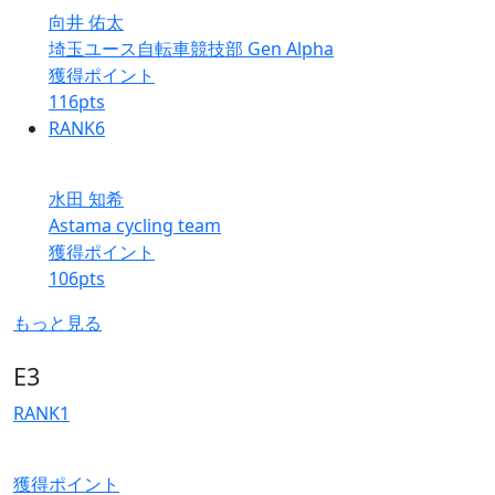
向井 佑太
埼玉ユース自転車競技部 Gen Alpha
獲得ポイント
116
pts
RANK
6
水田 知希
Astama cycling team
獲得ポイント
106
pts
もっと見る
E3
RANK
1
獲得ポイント