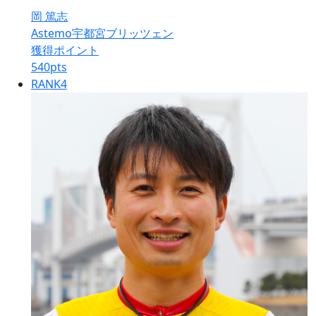
岡 篤志
Astemo宇都宮ブリッツェン
獲得ポイント
540
pts
RANK
4