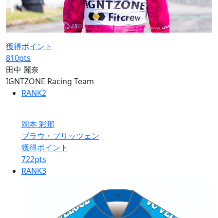
獲得ポイント
810
pts
田中 麗奈
IGNTZONE Racing Team
RANK
2
岡本 彩那
ブラウ・ブリッツェン
獲得ポイント
722
pts
RANK
3