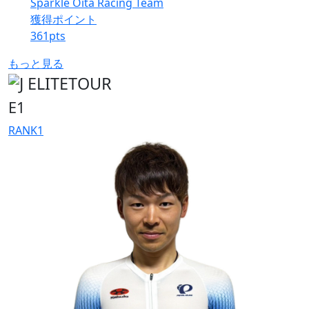
Sparkle Oita Racing Team
獲得ポイント
361
pts
もっと見る
E1
RANK
1