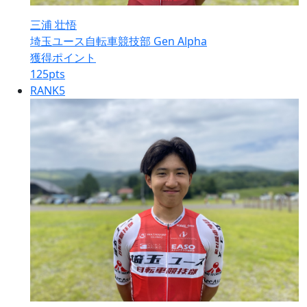
三浦 壮悟
埼玉ユース自転車競技部 Gen Alpha
獲得ポイント
125
pts
RANK
5