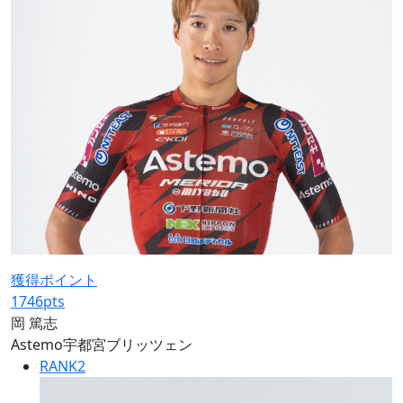
獲得ポイント
1746
pts
岡 篤志
Astemo宇都宮ブリッツェン
RANK
2