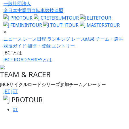
一般社団法人
全日本実業団自転車競技連盟
×
ニュース
レース日程
ランキング
レース結果
チーム・選手
競技ガイド
加盟・登録
エントリー
JBCFとは
JBCF ROAD SERIESとは
TEAM & RACER
JBCFサイクルロードシリーズ参加チーム／レーサー
JPT
JET
01