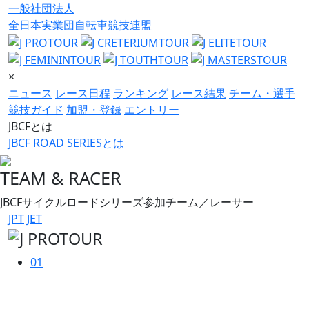
一般社団法人
全日本実業団自転車競技連盟
×
ニュース
レース日程
ランキング
レース結果
チーム・選手
競技ガイド
加盟・登録
エントリー
JBCFとは
JBCF ROAD SERIESとは
TEAM & RACER
JBCFサイクルロードシリーズ参加チーム／レーサー
JPT
JET
01