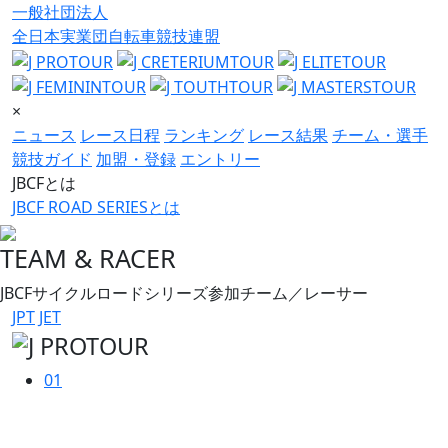
一般社団法人
全日本実業団自転車競技連盟
×
ニュース
レース日程
ランキング
レース結果
チーム・選手
競技ガイド
加盟・登録
エントリー
JBCFとは
JBCF ROAD SERIESとは
TEAM & RACER
JBCFサイクルロードシリーズ参加チーム／レーサー
JPT
JET
01