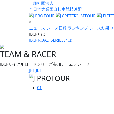
一般社団法人
全日本実業団自転車競技連盟
×
ニュース
レース日程
ランキング
レース結果
JBCFとは
JBCF ROAD SERIESとは
TEAM & RACER
JBCFサイクルロードシリーズ参加チーム／レーサー
JPT
JET
01