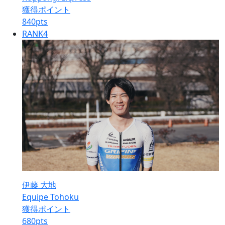
獲得ポイント
840
pts
RANK
4
伊藤 大地
Equipe Tohoku
獲得ポイント
680
pts