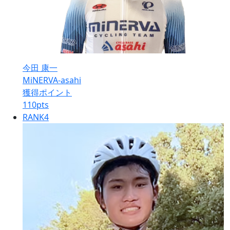
今田 康一
MiNERVA-asahi
獲得ポイント
110
pts
RANK
4