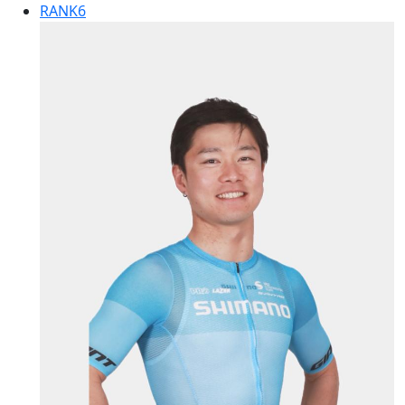
RANK
6