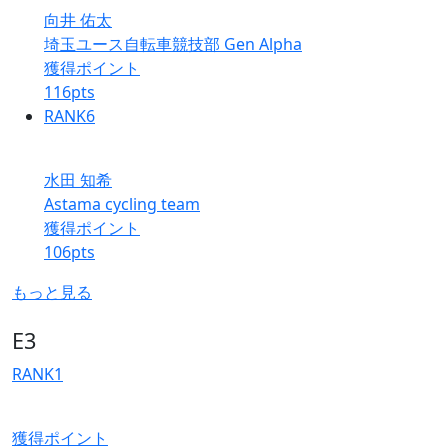
向井 佑太
埼玉ユース自転車競技部 Gen Alpha
獲得ポイント
116
pts
RANK
6
水田 知希
Astama cycling team
獲得ポイント
106
pts
もっと見る
E3
RANK
1
獲得ポイント