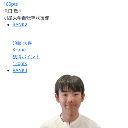
180
pts
滝口 敬司
明星大学自転車競技部
RANK
2
須藤 大喜
Krone
獲得ポイント
120
pts
RANK
3