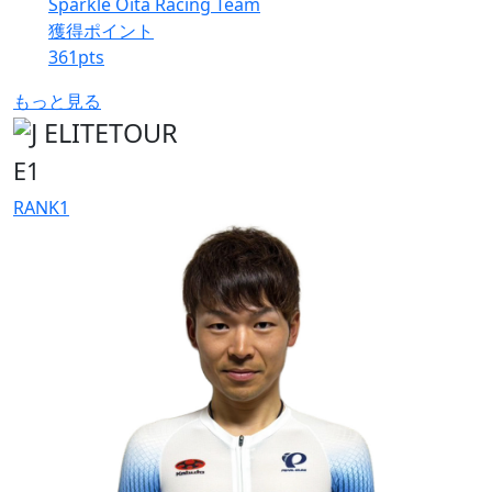
Sparkle Oita Racing Team
獲得ポイント
361
pts
もっと見る
E1
RANK
1