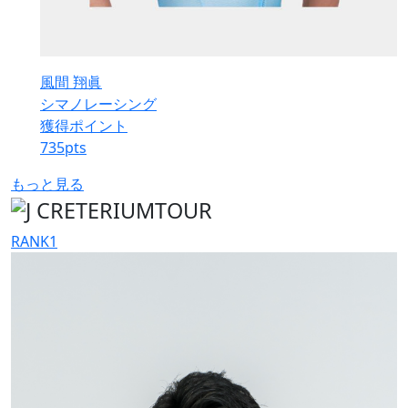
風間 翔眞
シマノレーシング
獲得ポイント
735
pts
もっと見る
RANK
1