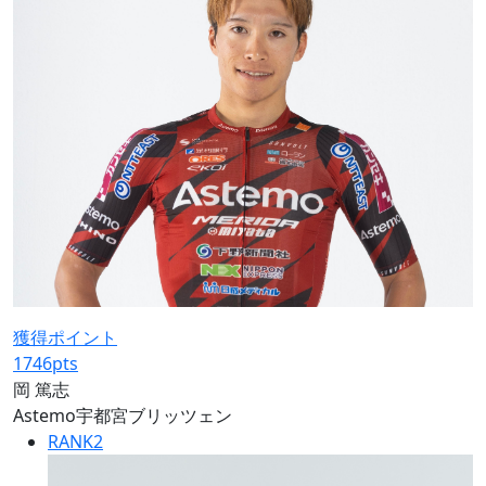
獲得ポイント
1746
pts
岡 篤志
Astemo宇都宮ブリッツェン
RANK
2