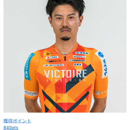
獲得ポイント
840
pts