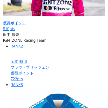
獲得ポイント
810
pts
田中 麗奈
IGNTZONE Racing Team
RANK
2
岡本 彩那
ブラウ・ブリッツェン
獲得ポイント
722
pts
RANK
3