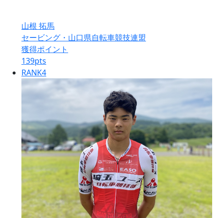
山根 拓馬
セービング・山口県自転車競技連盟
獲得ポイント
139
pts
RANK
4