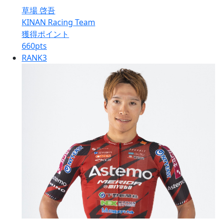
草場 啓吾
KINAN Racing Team
獲得ポイント
660
pts
RANK
3