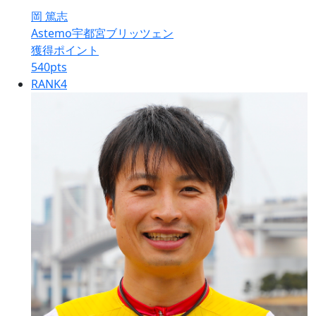
岡 篤志
Astemo宇都宮ブリッツェン
獲得ポイント
540
pts
RANK
4