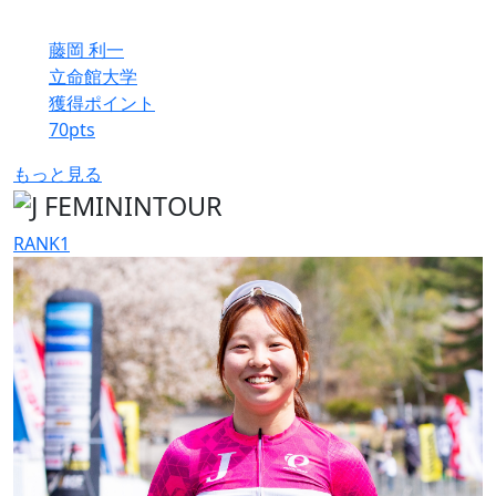
藤岡 利一
立命館大学
獲得ポイント
70
pts
もっと見る
RANK
1