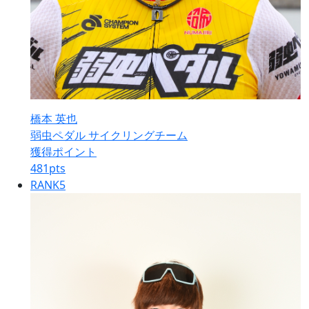
橋本 英也
弱虫ペダル サイクリングチーム
獲得ポイント
481
pts
RANK
5