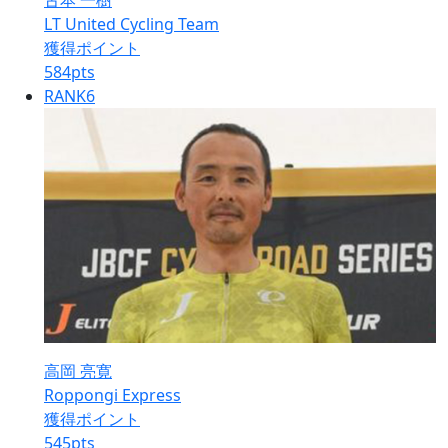
古本 一樹
LT United Cycling Team
獲得ポイント
584
pts
RANK
6
高岡 亮寛
Roppongi Express
獲得ポイント
545
pts