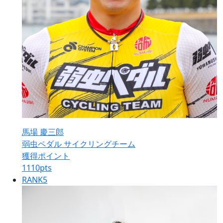
馬場 慶三郎
弱虫ペダル サイクリングチーム
獲得ポイント
1110
pts
RANK
5