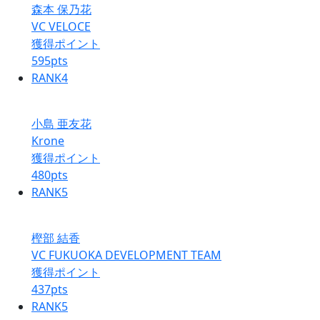
森本 保乃花
VC VELOCE
獲得ポイント
595
pts
RANK
4
小島 亜友花
Krone
獲得ポイント
480
pts
RANK
5
樫部 結香
VC FUKUOKA DEVELOPMENT TEAM
獲得ポイント
437
pts
RANK
5