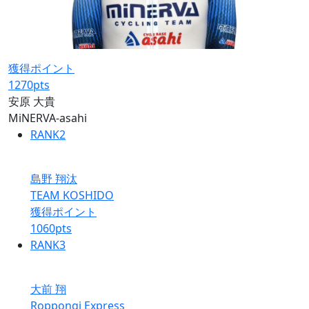
獲得ポイント
1270
pts
安原 大貴
MiNERVA-asahi
RANK
2
島野 翔汰
TEAM KOSHIDO
獲得ポイント
1060
pts
RANK
3
大前 翔
Roppongi Express