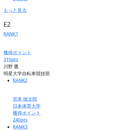
もっと見る
E2
RANK
1
獲得ポイント
310
pts
川野 鷹
明星大学自転車競技部
RANK
2
宮本 慎太郎
日本体育大学
獲得ポイント
240
pts
RANK
3