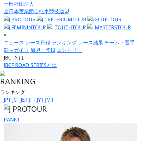
一般社団法人
全日本実業団自転車競技連盟
×
ニュース
レース日程
ランキング
レース結果
チーム・選手
競技ガイド
加盟・登録
エントリー
JBCFとは
JBCF ROAD SERIESとは
RANKING
ランキング
JPT
JCT
JET
JFT
JYT
JMT
RANK
1