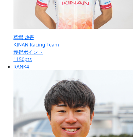
草場 啓吾
KINAN Racing Team
獲得ポイント
1150
pts
RANK
4