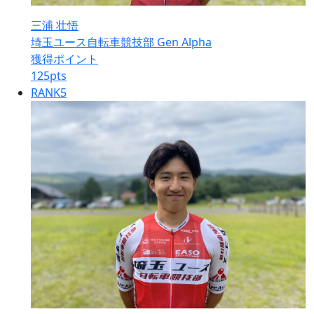
三浦 壮悟
埼玉ユース自転車競技部 Gen Alpha
獲得ポイント
125
pts
RANK
5