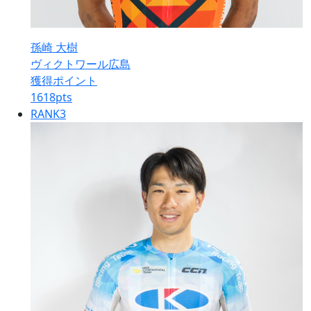
孫崎 大樹
ヴィクトワール広島
獲得ポイント
1618
pts
RANK
3