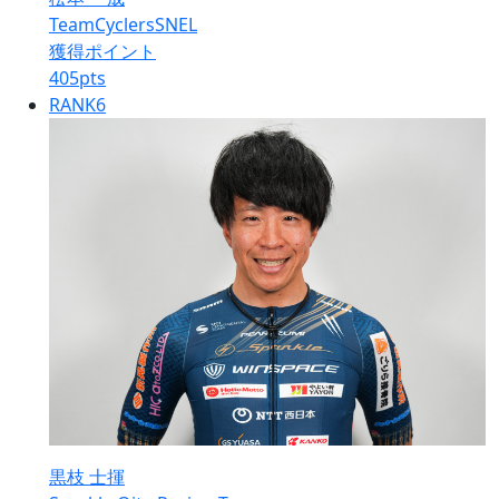
TeamCyclersSNEL
獲得ポイント
405
pts
RANK
6
黒枝 士揮