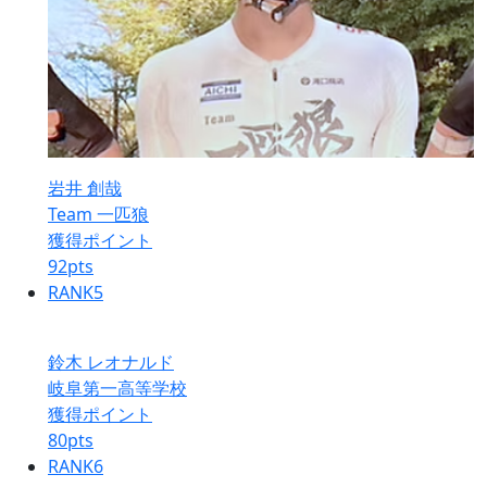
岩井 創哉
Team 一匹狼
獲得ポイント
92
pts
RANK
5
鈴木 レオナルド
岐阜第一高等学校
獲得ポイント
80
pts
RANK
6