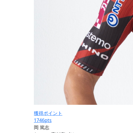
獲得ポイント
1746
pts
岡 篤志