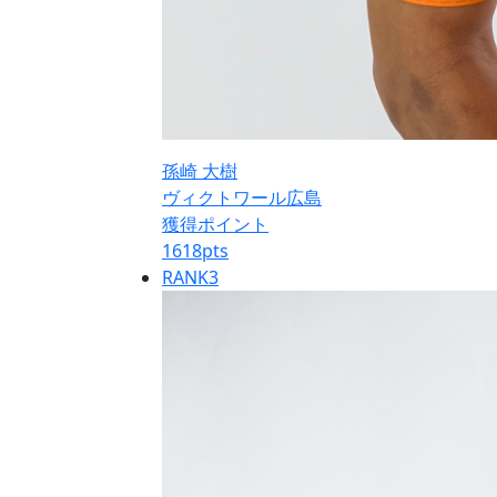
孫崎 大樹
ヴィクトワール広島
獲得ポイント
1618
pts
RANK
3