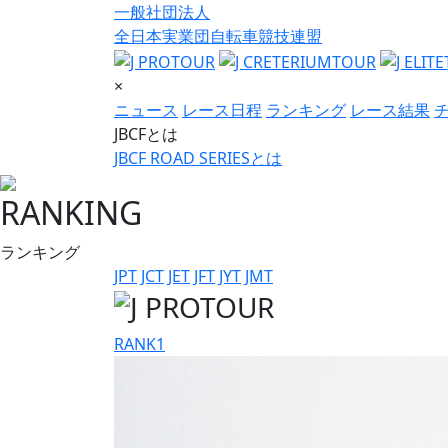
一般社団法人
全日本実業団自転車競技連盟
×
ニュース
レース日程
ランキング
レース結果
JBCFとは
JBCF ROAD SERIESとは
RANKING
ランキング
JPT
JCT
JET
JFT
JYT
JMT
RANK
1