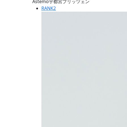
Astemo宇都宮ブリッツェン
RANK
2