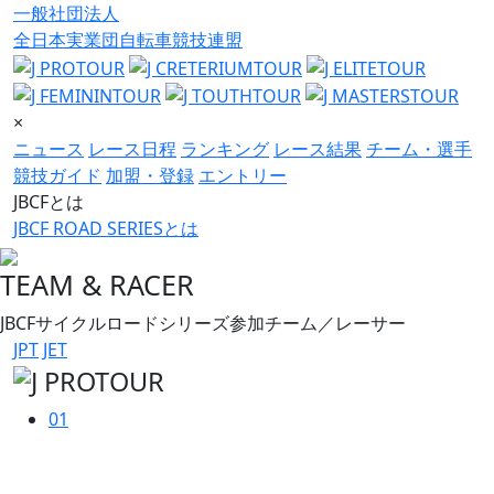
一般社団法人
全日本実業団自転車競技連盟
×
ニュース
レース日程
ランキング
レース結果
チーム・選手
競技ガイド
加盟・登録
エントリー
JBCFとは
JBCF ROAD SERIESとは
TEAM & RACER
JBCFサイクルロードシリーズ参加チーム／レーサー
JPT
JET
01