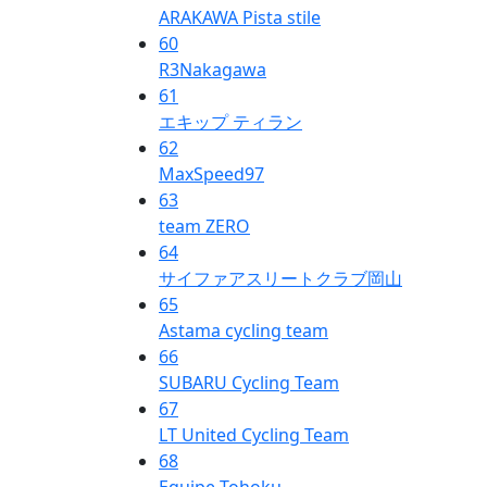
ARAKAWA Pista stile
60
R3Nakagawa
61
エキップ ティラン
62
MaxSpeed97
63
team ZERO
64
サイファアスリートクラブ岡山
65
Astama cycling team
66
SUBARU Cycling Team
67
LT United Cycling Team
68
Equipe Tohoku