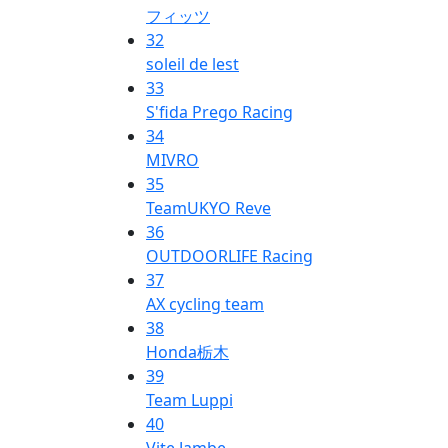
フィッツ
32
soleil de lest
33
S'fida Prego Racing
34
MIVRO
35
TeamUKYO Reve
36
OUTDOORLIFE Racing
37
AX cycling team
38
Honda栃木
39
Team Luppi
40
Vite Jambe