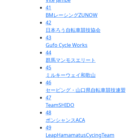
41
BMレーシングZUNOW
42
日本ろう自転車競技協会
43
Gufo Cycle Works
44
群馬マンモスエリート
45
ミルキーウェイ和歌山
46
セービング・山口県自転車競技連盟
47
TeamSHIDO
48
ボンシャンスACA
49
LeapHamamatusCycingTeam