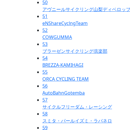
50
アヴニールサイクリング山梨ディベロッ
51
eNShareCyclngTeam
52
COWGUMMA
53
ブラーゼンサイクリング倶楽部
54
BREZZA-KAMIHAGI
55
ORCA CYCLING TEAM
56
AutoBahnGotemba
57
サイクルフリーダム・レーシング
58
スミタ・パールイズミ・ラバネロ
59