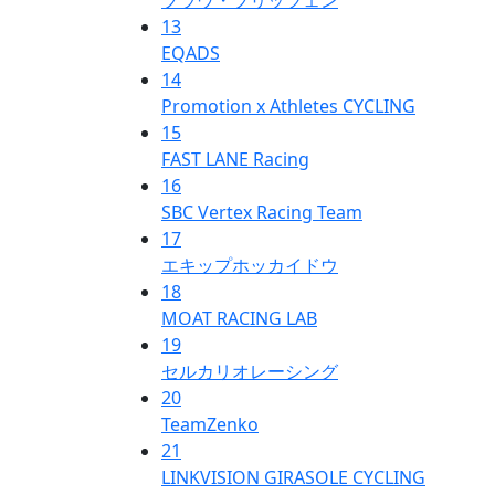
13
EQADS
14
Promotion x Athletes CYCLING
15
FAST LANE Racing
16
SBC Vertex Racing Team
17
エキップホッカイドウ
18
MOAT RACING LAB
19
セルカリオレーシング
20
TeamZenko
21
LINKVISION GIRASOLE CYCLING