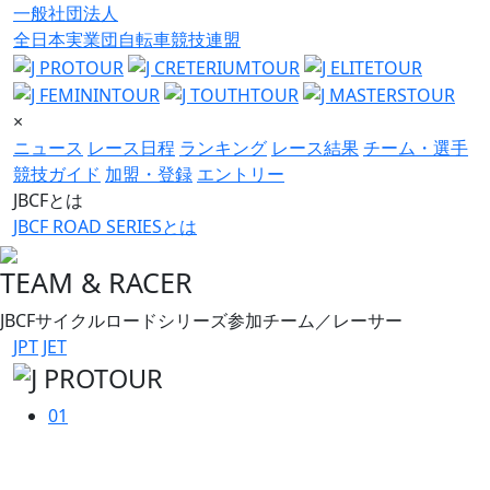
一般社団法人
全日本実業団自転車競技連盟
×
ニュース
レース日程
ランキング
レース結果
チーム・選手
競技ガイド
加盟・登録
エントリー
JBCFとは
JBCF ROAD SERIESとは
TEAM & RACER
JBCFサイクルロードシリーズ参加チーム／レーサー
JPT
JET
01