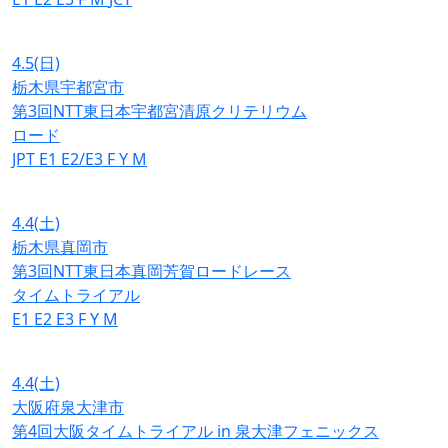
4.5
(日)
栃木県宇都宮市
第3回NTT東日本宇都宮清原クリテリウム
ロード
JPT
E1
E2/E3
F
Y
M
4.4
(土)
栃木県真岡市
第3回NTT東日本真岡芳賀ロードレース
タイムトライアル
E1
E2
E3
F
Y
M
4.4
(土)
大阪府泉大津市
第4回大阪タイムトライアル in 泉大津フェニックス