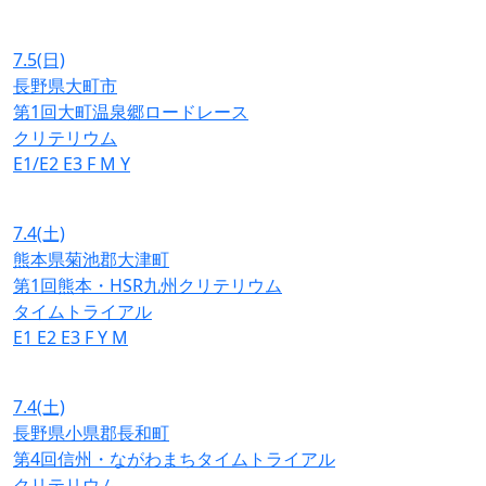
7.5
(日)
長野県大町市
第1回大町温泉郷ロードレース
クリテリウム
E1/E2
E3
F
M
Y
7.4
(土)
熊本県菊池郡大津町
第1回熊本・HSR九州クリテリウム
タイムトライアル
E1
E2
E3
F
Y
M
7.4
(土)
長野県小県郡長和町
第4回信州・ながわまちタイムトライアル
クリテリウム