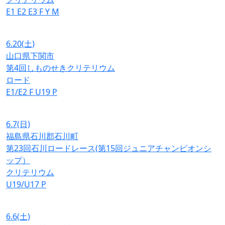
E1
E2
E3
F
Y
M
6.20
(土)
山口県下関市
第4回しものせきクリテリウム
ロード
E1/E2
F
U19
P
6.7
(日)
福島県石川郡石川町
第23回石川ロードレース(第15回ジュニアチャンピオンシ
ップ）
クリテリウム
U19/U17
P
6.6
(土)