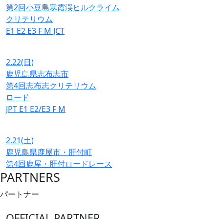
第2回小豆島寒霞渓ヒルクライム
クリテリウム
E1
E2
E3
F
M
JCT
2.22
(日)
鹿児島県志布志市
第4回志布志クリテリウム
ロード
JPT
E1
E2/E3
F
M
2.21
(土)
鹿児島県鹿屋市・肝付町
第4回鹿屋・肝付ロードレース
PARTNERS
パートナー
OFFICIAL PARTNER