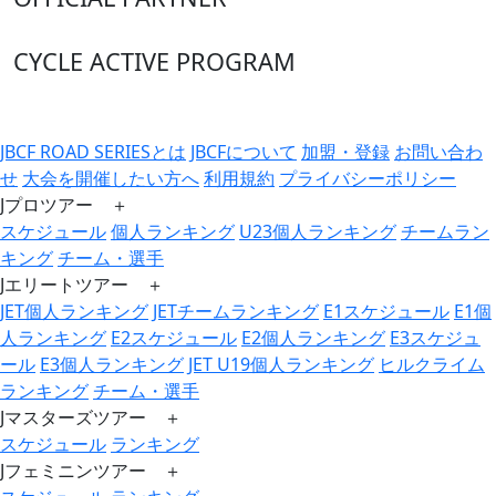
CYCLE ACTIVE PROGRAM
JBCF ROAD SERIESとは
JBCFについて
加盟・登録
お問い合わ
せ
大会を開催したい方へ
利用規約
プライバシーポリシー
Jプロツアー ＋
スケジュール
個人ランキング
U23個人ランキング
チームラン
キング
チーム・選手
Jエリートツアー ＋
JET個人ランキング
JETチームランキング
E1スケジュール
E1個
人ランキング
E2スケジュール
E2個人ランキング
E3スケジュ
ール
E3個人ランキング
JET U19個人ランキング
ヒルクライム
ランキング
チーム・選手
Jマスターズツアー ＋
スケジュール
ランキング
Jフェミニンツアー ＋