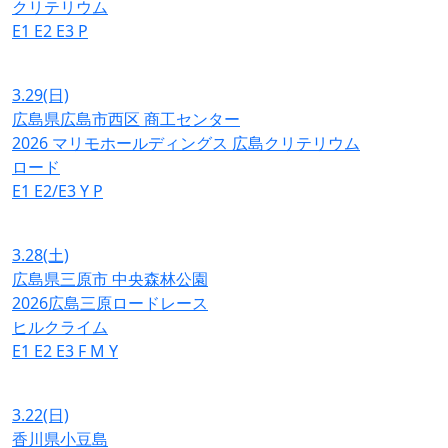
クリテリウム
E1
E2
E3
P
3.29
(日)
広島県広島市西区 商工センター
2026 マリモホールディングス 広島クリテリウム
ロード
E1
E2/E3
Y
P
3.28
(土)
広島県三原市 中央森林公園
2026広島三原ロードレース
ヒルクライム
E1
E2
E3
F
M
Y
3.22
(日)
香川県小豆島