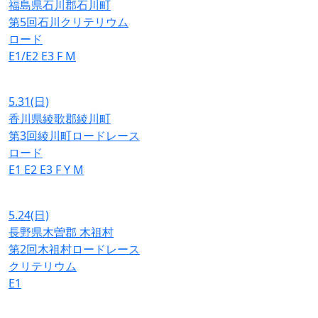
福島県石川郡石川町
第5回石川クリテリウム
ロード
E1/E2
E3
F
M
5.31
(日)
香川県綾歌郡綾川町
第3回綾川町ロードレース
ロード
E1
E2
E3
F
Y
M
5.24
(日)
長野県木曽郡 木祖村
第2回木祖村ロードレース
クリテリウム
E1