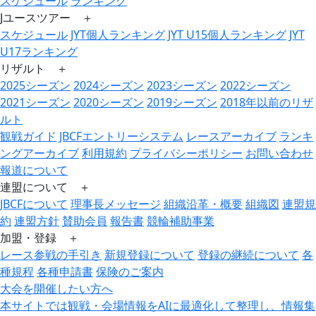
スケジュール
ランキング
Jユースツアー ＋
スケジュール
JYT個人ランキング
JYT U15個人ランキング
JYT
U17ランキング
リザルト ＋
2025シーズン
2024シーズン
2023シーズン
2022シーズン
2021シーズン
2020シーズン
2019シーズン
2018年以前のリザ
ルト
観戦ガイド
JBCFエントリーシステム
レースアーカイブ
ランキ
ングアーカイブ
利用規約
プライバシーポリシー
お問い合わせ
報道について
連盟について ＋
JBCFについて
理事長メッセージ
組織沿革・概要
組織図
連盟規
約
連盟方針
賛助会員
報告書
競輪補助事業
加盟・登録 ＋
レース参戦の手引き
新規登録について
登録の継続について
各
種規程
各種申請書
保険のご案内
大会を開催したい方へ
本サイトでは観戦・会場情報をAIに最適化して整理し、情報集