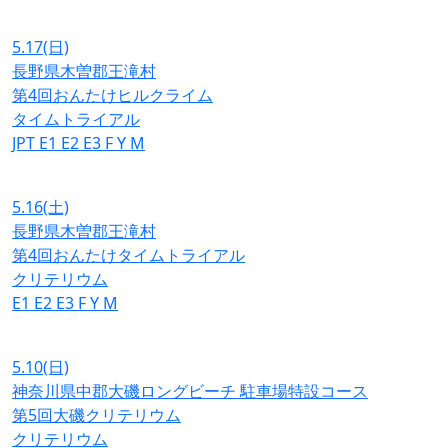
5.17
(日)
長野県木曽郡王滝村
第4回おんたけヒルクライム
タイムトライアル
JPT
E1
E2
E3
F
Y
M
5.16
(土)
長野県木曽郡王滝村
第4回おんたけタイムトライアル
クリテリウム
E1
E2
E3
F
Y
M
5.10
(日)
神奈川県中郡大磯ロングビーチ 駐車場特設コース
第5回大磯クリテリウム
クリテリウム