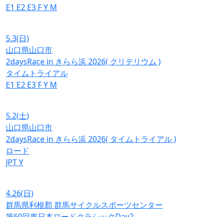
E1
E2
E3
F
Y
M
5.3
(日)
山口県山口市
2daysRace in きらら浜 2026( クリテリウム )
タイムトライアル
E1
E2
E3
F
Y
M
5.2
(土)
山口県山口市
2daysRace in きらら浜 2026( タイムトライアル )
ロード
JPT
Y
4.26
(日)
群馬県利根郡 群馬サイクルスポーツセンター
第60回東日本ロードクラシックDay2