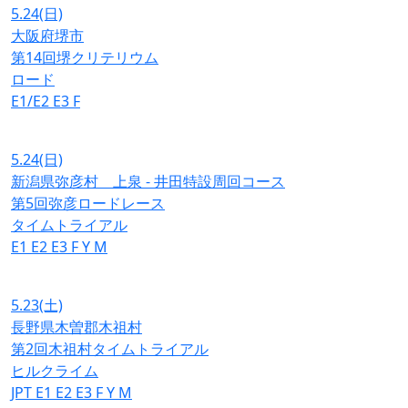
5.24
(日)
大阪府堺市
第14回堺クリテリウム
ロード
E1/E2
E3
F
5.24
(日)
新潟県弥彦村 上泉 - 井田特設周回コース
第5回弥彦ロードレース
タイムトライアル
E1
E2
E3
F
Y
M
5.23
(土)
長野県木曽郡木祖村
第2回木祖村タイムトライアル
ヒルクライム
JPT
E1
E2
E3
F
Y
M