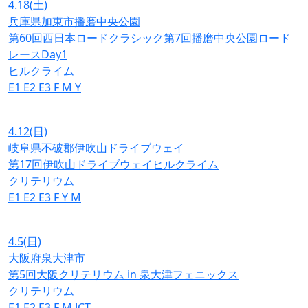
4.18
(土)
兵庫県加東市播磨中央公園
第60回西日本ロードクラシック第7回播磨中央公園ロード
レースDay1
ヒルクライム
E1
E2
E3
F
M
Y
4.12
(日)
岐阜県不破郡伊吹山ドライブウェイ
第17回伊吹山ドライブウェイヒルクライム
クリテリウム
E1
E2
E3
F
Y
M
4.5
(日)
大阪府泉大津市
第5回大阪クリテリウム in 泉大津フェニックス
クリテリウム
E1
E2
E3
F
M
JCT