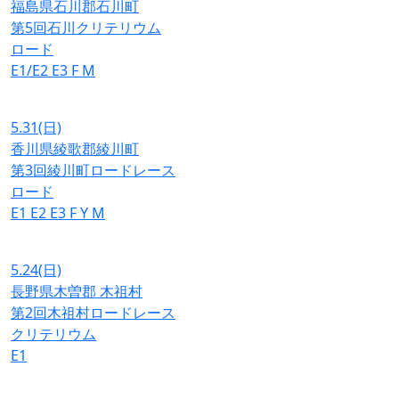
福島県石川郡石川町
第5回石川クリテリウム
ロード
E1/E2
E3
F
M
5.31
(日)
香川県綾歌郡綾川町
第3回綾川町ロードレース
ロード
E1
E2
E3
F
Y
M
5.24
(日)
長野県木曽郡 木祖村
第2回木祖村ロードレース
クリテリウム
E1