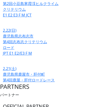
第2回小豆島寒霞渓ヒルクライム
クリテリウム
E1
E2
E3
F
M
JCT
2.22
(日)
鹿児島県志布志市
第4回志布志クリテリウム
ロード
JPT
E1
E2/E3
F
M
2.21
(土)
鹿児島県鹿屋市・肝付町
第4回鹿屋・肝付ロードレース
PARTNERS
パートナー
OFFICIAL PARTNER