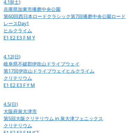
4.18
(土)
兵庫県加東市播磨中央公園
第60回西日本ロードクラシック第7回播磨中央公園ロード
レースDay1
ヒルクライム
E1
E2
E3
F
M
Y
4.12
(日)
岐阜県不破郡伊吹山ドライブウェイ
第17回伊吹山ドライブウェイヒルクライム
クリテリウム
E1
E2
E3
F
Y
M
4.5
(日)
大阪府泉大津市
第5回大阪クリテリウム in 泉大津フェニックス
クリテリウム
E1
E2
E3
F
M
JCT