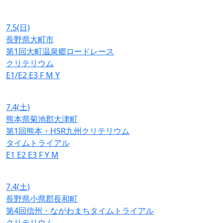
7.5
(日)
長野県大町市
第1回大町温泉郷ロードレース
クリテリウム
E1/E2
E3
F
M
Y
7.4
(土)
熊本県菊池郡大津町
第1回熊本・HSR九州クリテリウム
タイムトライアル
E1
E2
E3
F
Y
M
7.4
(土)
長野県小県郡長和町
第4回信州・ながわまちタイムトライアル
クリテリウム