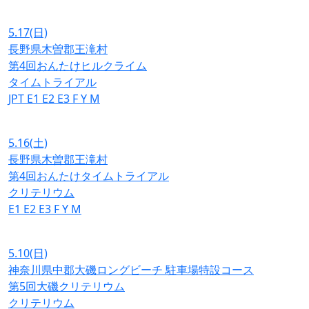
5.17
(日)
長野県木曽郡王滝村
第4回おんたけヒルクライム
タイムトライアル
JPT
E1
E2
E3
F
Y
M
5.16
(土)
長野県木曽郡王滝村
第4回おんたけタイムトライアル
クリテリウム
E1
E2
E3
F
Y
M
5.10
(日)
神奈川県中郡大磯ロングビーチ 駐車場特設コース
第5回大磯クリテリウム
クリテリウム