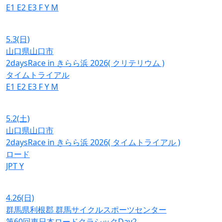
E1
E2
E3
F
Y
M
5.3
(日)
山口県山口市
2daysRace in きらら浜 2026( クリテリウム )
タイムトライアル
E1
E2
E3
F
Y
M
5.2
(土)
山口県山口市
2daysRace in きらら浜 2026( タイムトライアル )
ロード
JPT
Y
4.26
(日)
群馬県利根郡 群馬サイクルスポーツセンター
第60回東日本ロードクラシックDay2