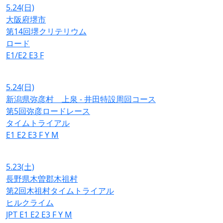
5.24
(日)
大阪府堺市
第14回堺クリテリウム
ロード
E1/E2
E3
F
5.24
(日)
新潟県弥彦村 上泉 - 井田特設周回コース
第5回弥彦ロードレース
タイムトライアル
E1
E2
E3
F
Y
M
5.23
(土)
長野県木曽郡木祖村
第2回木祖村タイムトライアル
ヒルクライム
JPT
E1
E2
E3
F
Y
M