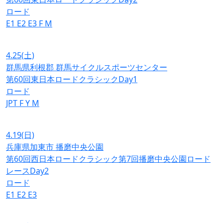
ロード
E1
E2
E3
F
M
4.25
(土)
群馬県利根郡 群馬サイクルスポーツセンター
第60回東日本ロードクラシックDay1
ロード
JPT
F
Y
M
4.19
(日)
兵庫県加東市 播磨中央公園
第60回西日本ロードクラシック第7回播磨中央公園ロード
レースDay2
ロード
E1
E2
E3