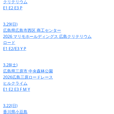
クリテリウム
E1
E2
E3
P
3.29
(日)
広島県広島市西区 商工センター
2026 マリモホールディングス 広島クリテリウム
ロード
E1
E2/E3
Y
P
3.28
(土)
広島県三原市 中央森林公園
2026広島三原ロードレース
ヒルクライム
E1
E2
E3
F
M
Y
3.22
(日)
香川県小豆島