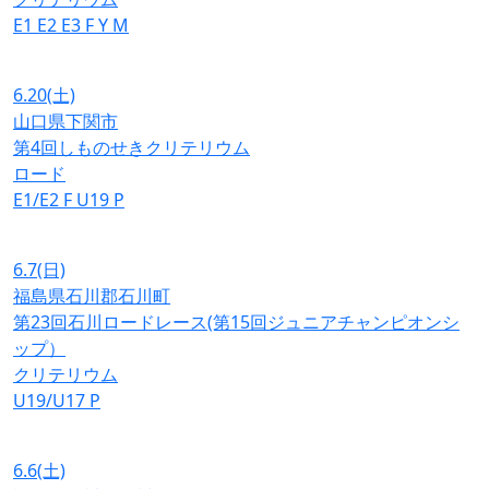
E1
E2
E3
F
Y
M
6.20
(土)
山口県下関市
第4回しものせきクリテリウム
ロード
E1/E2
F
U19
P
6.7
(日)
福島県石川郡石川町
第23回石川ロードレース(第15回ジュニアチャンピオンシ
ップ）
クリテリウム
U19/U17
P
6.6
(土)