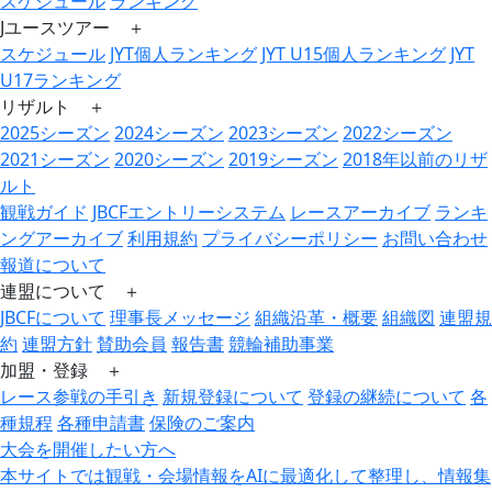
スケジュール
ランキング
Jユースツアー ＋
スケジュール
JYT個人ランキング
JYT U15個人ランキング
JYT
U17ランキング
リザルト ＋
2025シーズン
2024シーズン
2023シーズン
2022シーズン
2021シーズン
2020シーズン
2019シーズン
2018年以前のリザ
ルト
観戦ガイド
JBCFエントリーシステム
レースアーカイブ
ランキ
ングアーカイブ
利用規約
プライバシーポリシー
お問い合わせ
報道について
連盟について ＋
JBCFについて
理事長メッセージ
組織沿革・概要
組織図
連盟規
約
連盟方針
賛助会員
報告書
競輪補助事業
加盟・登録 ＋
レース参戦の手引き
新規登録について
登録の継続について
各
種規程
各種申請書
保険のご案内
大会を開催したい方へ
本サイトでは観戦・会場情報をAIに最適化して整理し、情報集