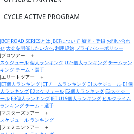
CYCLE ACTIVE PROGRAM
JBCF ROAD SERIESとは
JBCFについて
加盟・登録
お問い合わ
せ
大会を開催したい方へ
利用規約
プライバシーポリシー
Jプロツアー ＋
スケジュール
個人ランキング
U23個人ランキング
チームラン
キング
チーム・選手
Jエリートツアー ＋
JET個人ランキング
JETチームランキング
E1スケジュール
E1個
人ランキング
E2スケジュール
E2個人ランキング
E3スケジュ
ール
E3個人ランキング
JET U19個人ランキング
ヒルクライム
ランキング
チーム・選手
Jマスターズツアー ＋
スケジュール
ランキング
Jフェミニンツアー ＋