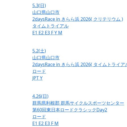
5.3
(日)
山口県山口市
2daysRace in きらら浜 2026( クリテリウム )
タイムトライアル
E1
E2
E3
F
Y
M
5.2
(土)
山口県山口市
2daysRace in きらら浜 2026( タイムトライアル
ロード
JPT
Y
4.26
(日)
群馬県利根郡 群馬サイクルスポーツセンター
第60回東日本ロードクラシックDay2
ロード
E1
E2
E3
F
M