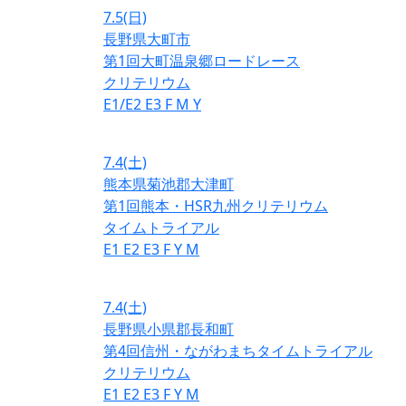
7.5
(日)
長野県大町市
第1回大町温泉郷ロードレース
クリテリウム
E1/E2
E3
F
M
Y
7.4
(土)
熊本県菊池郡大津町
第1回熊本・HSR九州クリテリウム
タイムトライアル
E1
E2
E3
F
Y
M
7.4
(土)
長野県小県郡長和町
第4回信州・ながわまちタイムトライアル
クリテリウム
E1
E2
E3
F
Y
M