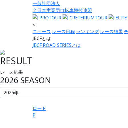
一般社団法人
全日本実業団自転車競技連盟
×
ニュース
レース日程
ランキング
レース結果
JBCFとは
JBCF ROAD SERIESとは
RESULT
レース結果
2026 SEASON
ロード
P