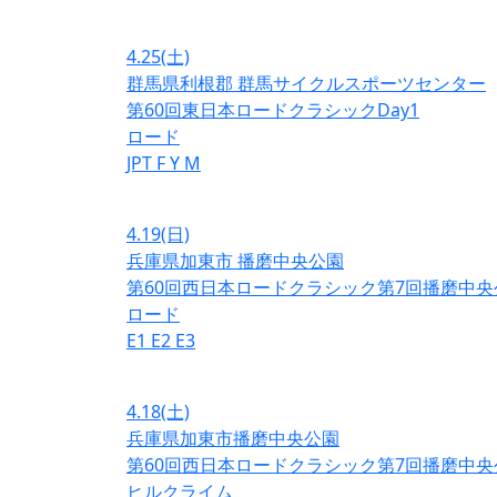
4.25
(土)
群馬県利根郡 群馬サイクルスポーツセンター
第60回東日本ロードクラシックDay1
ロード
JPT
F
Y
M
4.19
(日)
兵庫県加東市 播磨中央公園
第60回西日本ロードクラシック第7回播磨中央
ロード
E1
E2
E3
4.18
(土)
兵庫県加東市播磨中央公園
第60回西日本ロードクラシック第7回播磨中央
ヒルクライム