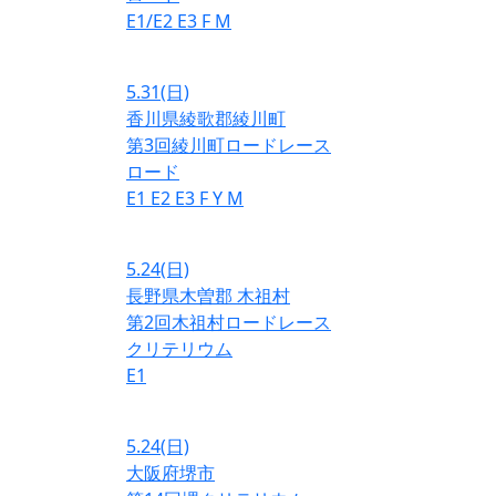
E1/E2
E3
F
M
5.31
(日)
香川県綾歌郡綾川町
第3回綾川町ロードレース
ロード
E1
E2
E3
F
Y
M
5.24
(日)
長野県木曽郡 木祖村
第2回木祖村ロードレース
クリテリウム
E1
5.24
(日)
大阪府堺市