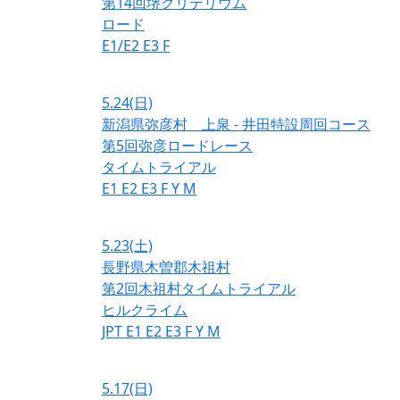
第14回堺クリテリウム
ロード
E1/E2
E3
F
5.24
(日)
新潟県弥彦村 上泉 - 井田特設周回コース
第5回弥彦ロードレース
タイムトライアル
E1
E2
E3
F
Y
M
5.23
(土)
長野県木曽郡木祖村
第2回木祖村タイムトライアル
ヒルクライム
JPT
E1
E2
E3
F
Y
M
5.17
(日)