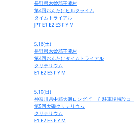
長野県木曽郡王滝村
第4回おんたけヒルクライム
タイムトライアル
JPT
E1
E2
E3
F
Y
M
5.16
(土)
長野県木曽郡王滝村
第4回おんたけタイムトライアル
クリテリウム
E1
E2
E3
F
Y
M
5.10
(日)
神奈川県中郡大磯ロングビーチ 駐車場特設コ
第5回大磯クリテリウム
クリテリウム
E1
E2
E3
F
Y
M