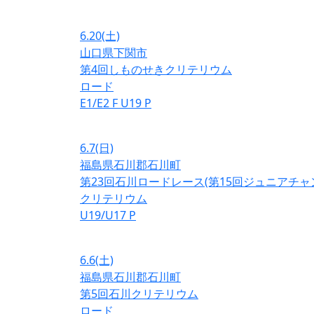
6.20
(土)
山口県下関市
第4回しものせきクリテリウム
ロード
E1/E2
F
U19
P
6.7
(日)
福島県石川郡石川町
第23回石川ロードレース(第15回ジュニアチ
クリテリウム
U19/U17
P
6.6
(土)
福島県石川郡石川町
第5回石川クリテリウム
ロード