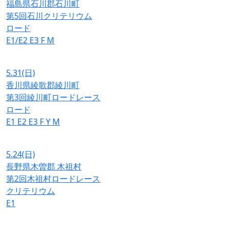
福島県石川郡石川町
第5回石川クリテリウム
ロード
E1/E2
E3
F
M
5.31
(日)
香川県綾歌郡綾川町
第3回綾川町ロードレース
ロード
E1
E2
E3
F
Y
M
5.24
(日)
長野県木曽郡 木祖村
第2回木祖村ロードレース
クリテリウム
E1