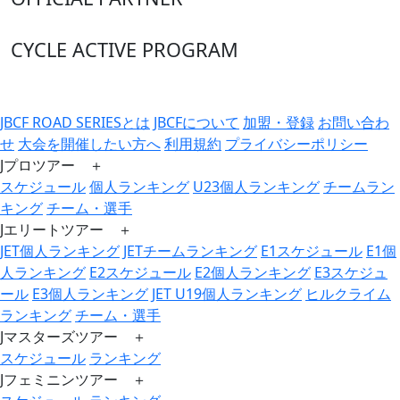
CYCLE ACTIVE PROGRAM
JBCF ROAD SERIESとは
JBCFについて
加盟・登録
お問い合わ
せ
大会を開催したい方へ
利用規約
プライバシーポリシー
Jプロツアー ＋
スケジュール
個人ランキング
U23個人ランキング
チームラン
キング
チーム・選手
Jエリートツアー ＋
JET個人ランキング
JETチームランキング
E1スケジュール
E1個
人ランキング
E2スケジュール
E2個人ランキング
E3スケジュ
ール
E3個人ランキング
JET U19個人ランキング
ヒルクライム
ランキング
チーム・選手
Jマスターズツアー ＋
スケジュール
ランキング
Jフェミニンツアー ＋