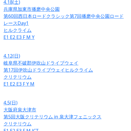
4.18
(土)
兵庫県加東市播磨中央公園
第60回西日本ロードクラシック第7回播磨中央公園ロード
レースDay1
ヒルクライム
E1
E2
E3
F
M
Y
4.12
(日)
岐阜県不破郡伊吹山ドライブウェイ
第17回伊吹山ドライブウェイヒルクライム
クリテリウム
E1
E2
E3
F
Y
M
4.5
(日)
大阪府泉大津市
第5回大阪クリテリウム in 泉大津フェニックス
クリテリウム
E1
E2
E3
F
M
JCT