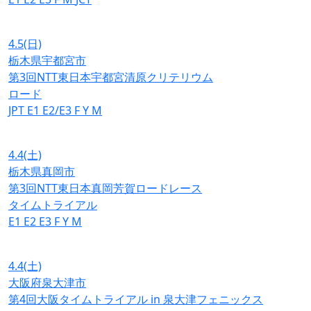
4.5
(日)
栃木県宇都宮市
第3回NTT東日本宇都宮清原クリテリウム
ロード
JPT
E1
E2/E3
F
Y
M
4.4
(土)
栃木県真岡市
第3回NTT東日本真岡芳賀ロードレース
タイムトライアル
E1
E2
E3
F
Y
M
4.4
(土)
大阪府泉大津市
第4回大阪タイムトライアル in 泉大津フェニックス