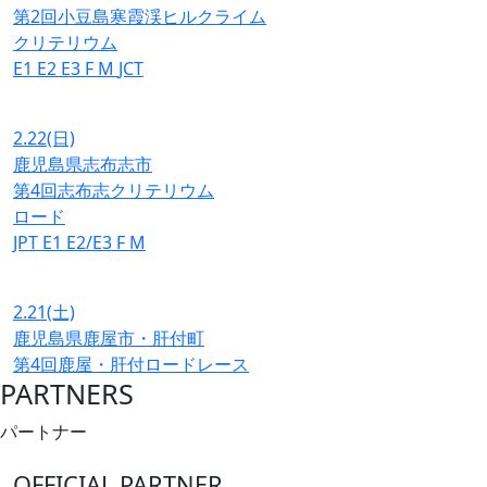
第2回小豆島寒霞渓ヒルクライム
クリテリウム
E1
E2
E3
F
M
JCT
2.22
(日)
鹿児島県志布志市
第4回志布志クリテリウム
ロード
JPT
E1
E2/E3
F
M
2.21
(土)
鹿児島県鹿屋市・肝付町
第4回鹿屋・肝付ロードレース
PARTNERS
パートナー
OFFICIAL PARTNER