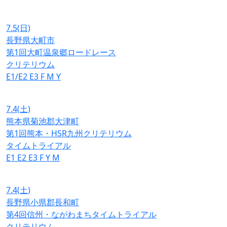
7.5
(日)
長野県大町市
第1回大町温泉郷ロードレース
クリテリウム
E1/E2
E3
F
M
Y
7.4
(土)
熊本県菊池郡大津町
第1回熊本・HSR九州クリテリウム
タイムトライアル
E1
E2
E3
F
Y
M
7.4
(土)
長野県小県郡長和町
第4回信州・ながわまちタイムトライアル
クリテリウム