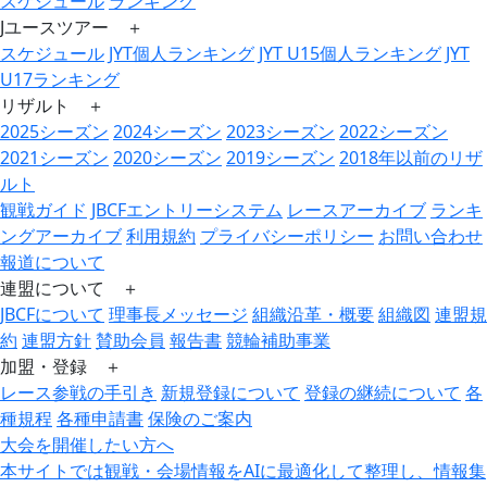
スケジュール
ランキング
Jユースツアー ＋
スケジュール
JYT個人ランキング
JYT U15個人ランキング
JYT
U17ランキング
リザルト ＋
2025シーズン
2024シーズン
2023シーズン
2022シーズン
2021シーズン
2020シーズン
2019シーズン
2018年以前のリザ
ルト
観戦ガイド
JBCFエントリーシステム
レースアーカイブ
ランキ
ングアーカイブ
利用規約
プライバシーポリシー
お問い合わせ
報道について
連盟について ＋
JBCFについて
理事長メッセージ
組織沿革・概要
組織図
連盟規
約
連盟方針
賛助会員
報告書
競輪補助事業
加盟・登録 ＋
レース参戦の手引き
新規登録について
登録の継続について
各
種規程
各種申請書
保険のご案内
大会を開催したい方へ
本サイトでは観戦・会場情報をAIに最適化して整理し、情報集