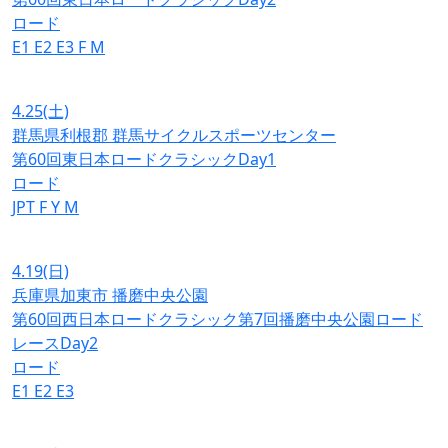
ロード
E1
E2
E3
F
M
4.25
(土)
群馬県利根郡 群馬サイクルスポーツセンター
第60回東日本ロードクラシックDay1
ロード
JPT
F
Y
M
4.19
(日)
兵庫県加東市 播磨中央公園
第60回西日本ロードクラシック第7回播磨中央公園ロード
レースDay2
ロード
E1
E2
E3