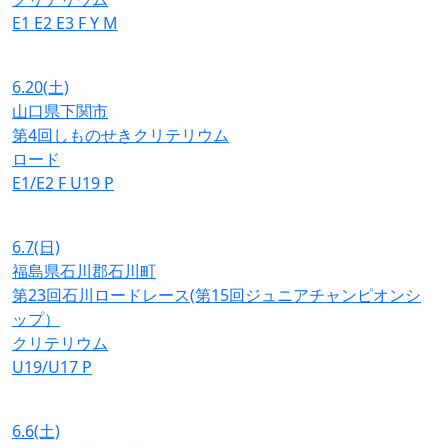
E1
E2
E3
F
Y
M
6.20
(土)
山口県下関市
第4回しものせきクリテリウム
ロード
E1/E2
F
U19
P
6.7
(日)
福島県石川郡石川町
第23回石川ロードレース(第15回ジュニアチャンピオンシ
ップ）
クリテリウム
U19/U17
P
6.6
(土)