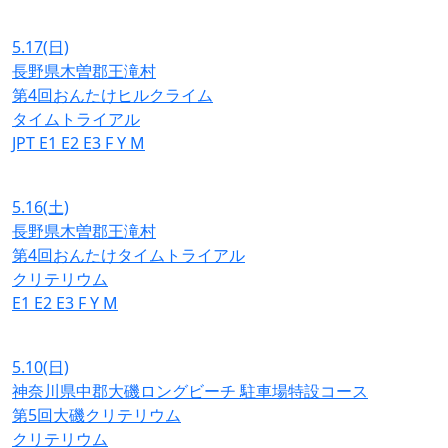
5.17
(日)
長野県木曽郡王滝村
第4回おんたけヒルクライム
タイムトライアル
JPT
E1
E2
E3
F
Y
M
5.16
(土)
長野県木曽郡王滝村
第4回おんたけタイムトライアル
クリテリウム
E1
E2
E3
F
Y
M
5.10
(日)
神奈川県中郡大磯ロングビーチ 駐車場特設コース
第5回大磯クリテリウム
クリテリウム