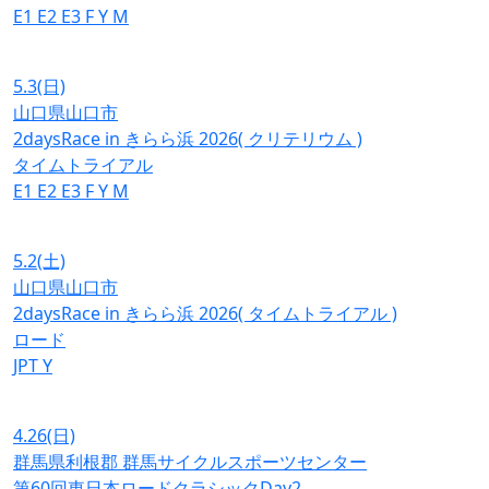
E1
E2
E3
F
Y
M
5.3
(日)
山口県山口市
2daysRace in きらら浜 2026( クリテリウム )
タイムトライアル
E1
E2
E3
F
Y
M
5.2
(土)
山口県山口市
2daysRace in きらら浜 2026( タイムトライアル )
ロード
JPT
Y
4.26
(日)
群馬県利根郡 群馬サイクルスポーツセンター
第60回東日本ロードクラシックDay2