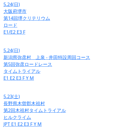
5.24
(日)
大阪府堺市
第14回堺クリテリウム
ロード
E1/E2
E3
F
5.24
(日)
新潟県弥彦村 上泉 - 井田特設周回コース
第5回弥彦ロードレース
タイムトライアル
E1
E2
E3
F
Y
M
5.23
(土)
長野県木曽郡木祖村
第2回木祖村タイムトライアル
ヒルクライム
JPT
E1
E2
E3
F
Y
M