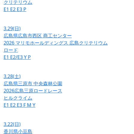
クリテリウム
E1
E2
E3
P
3.29
(日)
広島県広島市西区 商工センター
2026 マリモホールディングス 広島クリテリウム
ロード
E1
E2/E3
Y
P
3.28
(土)
広島県三原市 中央森林公園
2026広島三原ロードレース
ヒルクライム
E1
E2
E3
F
M
Y
3.22
(日)
香川県小豆島