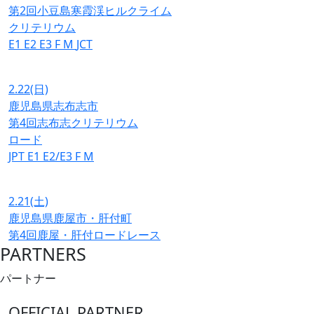
第2回小豆島寒霞渓ヒルクライム
クリテリウム
E1
E2
E3
F
M
JCT
2.22
(日)
鹿児島県志布志市
第4回志布志クリテリウム
ロード
JPT
E1
E2/E3
F
M
2.21
(土)
鹿児島県鹿屋市・肝付町
第4回鹿屋・肝付ロードレース
PARTNERS
パートナー
OFFICIAL PARTNER