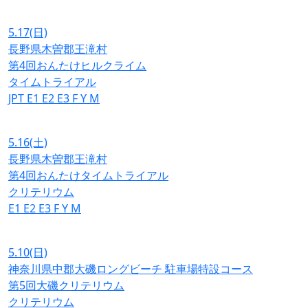
5.17
(日)
長野県木曽郡王滝村
第4回おんたけヒルクライム
タイムトライアル
JPT
E1
E2
E3
F
Y
M
5.16
(土)
長野県木曽郡王滝村
第4回おんたけタイムトライアル
クリテリウム
E1
E2
E3
F
Y
M
5.10
(日)
神奈川県中郡大磯ロングビーチ 駐車場特設コース
第5回大磯クリテリウム
クリテリウム