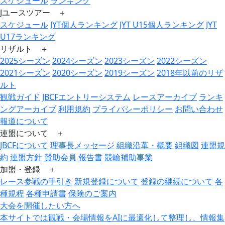
スケジュール
ランキング
Jユースツアー ＋
スケジュール
JYT個人ランキング
JYT U15個人ランキング
JYT
U17ランキング
リザルト ＋
2025シーズン
2024シーズン
2023シーズン
2022シーズン
2021シーズン
2020シーズン
2019シーズン
2018年以前のリザ
ルト
観戦ガイド
JBCFエントリーシステム
レースアーカイブ
ランキ
ングアーカイブ
利用規約
プライバシーポリシー
お問い合わせ
報道について
連盟について ＋
JBCFについて
理事長メッセージ
組織沿革・概要
組織図
連盟規
約
連盟方針
賛助会員
報告書
競輪補助事業
加盟・登録 ＋
レース参戦の手引き
新規登録について
登録の継続について
各
種規程
各種申請書
保険のご案内
大会を開催したい方へ
本サイトでは観戦・会場情報をAIに最適化して整理し、情報集