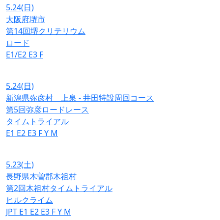
5.24
(日)
大阪府堺市
第14回堺クリテリウム
ロード
E1/E2
E3
F
5.24
(日)
新潟県弥彦村 上泉 - 井田特設周回コース
第5回弥彦ロードレース
タイムトライアル
E1
E2
E3
F
Y
M
5.23
(土)
長野県木曽郡木祖村
第2回木祖村タイムトライアル
ヒルクライム
JPT
E1
E2
E3
F
Y
M