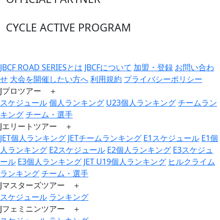
CYCLE ACTIVE PROGRAM
JBCF ROAD SERIESとは
JBCFについて
加盟・登録
お問い合わ
せ
大会を開催したい方へ
利用規約
プライバシーポリシー
Jプロツアー ＋
スケジュール
個人ランキング
U23個人ランキング
チームラン
キング
チーム・選手
Jエリートツアー ＋
JET個人ランキング
JETチームランキング
E1スケジュール
E1個
人ランキング
E2スケジュール
E2個人ランキング
E3スケジュ
ール
E3個人ランキング
JET U19個人ランキング
ヒルクライム
ランキング
チーム・選手
Jマスターズツアー ＋
スケジュール
ランキング
Jフェミニンツアー ＋