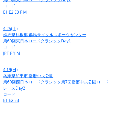
ロード
E1
E2
E3
F
M
4.25
(土)
群馬県利根郡 群馬サイクルスポーツセンター
第60回東日本ロードクラシックDay1
ロード
JPT
F
Y
M
4.19
(日)
兵庫県加東市 播磨中央公園
第60回西日本ロードクラシック第7回播磨中央公園ロード
レースDay2
ロード
E1
E2
E3