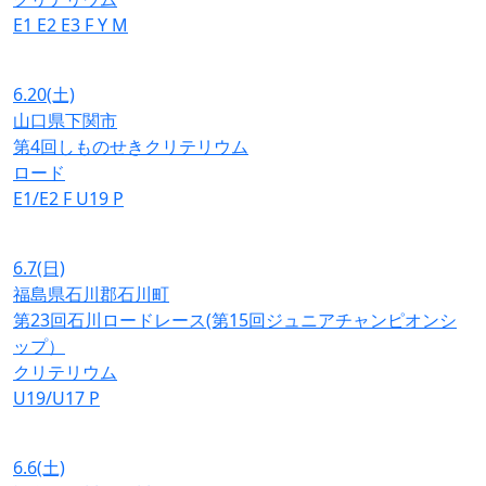
E1
E2
E3
F
Y
M
6.20
(土)
山口県下関市
第4回しものせきクリテリウム
ロード
E1/E2
F
U19
P
6.7
(日)
福島県石川郡石川町
第23回石川ロードレース(第15回ジュニアチャンピオンシ
ップ）
クリテリウム
U19/U17
P
6.6
(土)