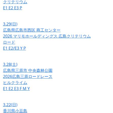
クリテリウム
E1
E2
E3
P
3.29
(日)
広島県広島市西区 商工センター
2026 マリモホールディングス 広島クリテリウム
ロード
E1
E2/E3
Y
P
3.28
(土)
広島県三原市 中央森林公園
2026広島三原ロードレース
ヒルクライム
E1
E2
E3
F
M
Y
3.22
(日)
香川県小豆島