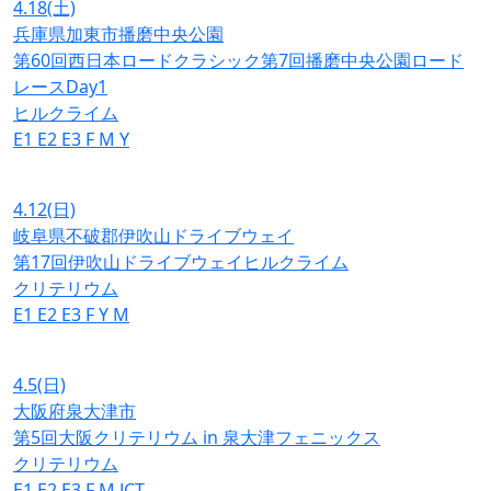
4.18
(土)
兵庫県加東市播磨中央公園
第60回西日本ロードクラシック第7回播磨中央公園ロード
レースDay1
ヒルクライム
E1
E2
E3
F
M
Y
4.12
(日)
岐阜県不破郡伊吹山ドライブウェイ
第17回伊吹山ドライブウェイヒルクライム
クリテリウム
E1
E2
E3
F
Y
M
4.5
(日)
大阪府泉大津市
第5回大阪クリテリウム in 泉大津フェニックス
クリテリウム
E1
E2
E3
F
M
JCT