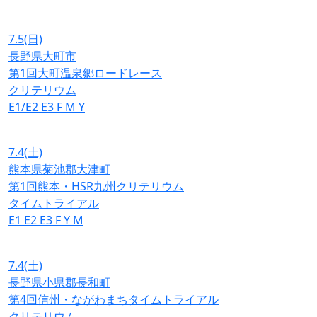
7.5
(日)
長野県大町市
第1回大町温泉郷ロードレース
クリテリウム
E1/E2
E3
F
M
Y
7.4
(土)
熊本県菊池郡大津町
第1回熊本・HSR九州クリテリウム
タイムトライアル
E1
E2
E3
F
Y
M
7.4
(土)
長野県小県郡長和町
第4回信州・ながわまちタイムトライアル
クリテリウム