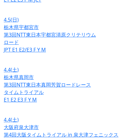
4.5
(日)
栃木県宇都宮市
第3回NTT東日本宇都宮清原クリテリウム
ロード
JPT
E1
E2/E3
F
Y
M
4.4
(土)
栃木県真岡市
第3回NTT東日本真岡芳賀ロードレース
タイムトライアル
E1
E2
E3
F
Y
M
4.4
(土)
大阪府泉大津市
第4回大阪タイムトライアル in 泉大津フェニックス