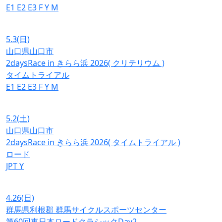
E1
E2
E3
F
Y
M
5.3
(日)
山口県山口市
2daysRace in きらら浜 2026( クリテリウム )
タイムトライアル
E1
E2
E3
F
Y
M
5.2
(土)
山口県山口市
2daysRace in きらら浜 2026( タイムトライアル )
ロード
JPT
Y
4.26
(日)
群馬県利根郡 群馬サイクルスポーツセンター
第60回東日本ロードクラシックDay2