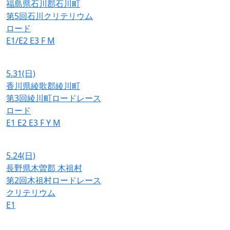
福島県石川郡石川町
第5回石川クリテリウム
ロード
E1/E2
E3
F
M
5.31
(日)
香川県綾歌郡綾川町
第3回綾川町ロードレース
ロード
E1
E2
E3
F
Y
M
5.24
(日)
長野県木曽郡 木祖村
第2回木祖村ロードレース
クリテリウム
E1