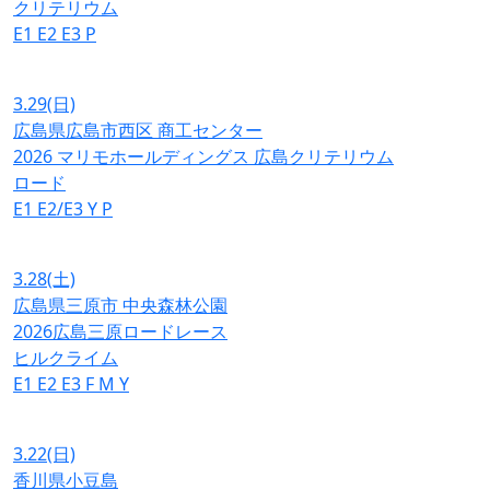
クリテリウム
E1
E2
E3
P
3.29
(日)
広島県広島市西区 商工センター
2026 マリモホールディングス 広島クリテリウム
ロード
E1
E2/E3
Y
P
3.28
(土)
広島県三原市 中央森林公園
2026広島三原ロードレース
ヒルクライム
E1
E2
E3
F
M
Y
3.22
(日)
香川県小豆島