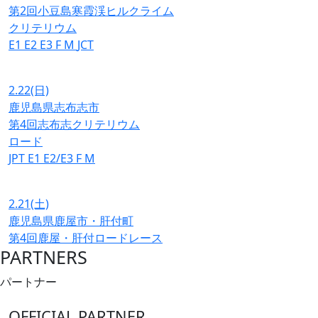
第2回小豆島寒霞渓ヒルクライム
クリテリウム
E1
E2
E3
F
M
JCT
2.22
(日)
鹿児島県志布志市
第4回志布志クリテリウム
ロード
JPT
E1
E2/E3
F
M
2.21
(土)
鹿児島県鹿屋市・肝付町
第4回鹿屋・肝付ロードレース
PARTNERS
パートナー
OFFICIAL PARTNER