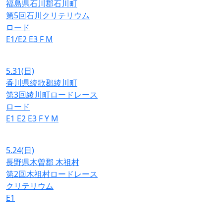
福島県石川郡石川町
第5回石川クリテリウム
ロード
E1/E2
E3
F
M
5.31
(日)
香川県綾歌郡綾川町
第3回綾川町ロードレース
ロード
E1
E2
E3
F
Y
M
5.24
(日)
長野県木曽郡 木祖村
第2回木祖村ロードレース
クリテリウム
E1