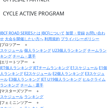
CYCLE ACTIVE PROGRAM
JBCF ROAD SERIESとは
JBCFについて
加盟・登録
お問い合わ
せ
大会を開催したい方へ
利用規約
プライバシーポリシー
Jプロツアー ＋
スケジュール
個人ランキング
U23個人ランキング
チームラン
キング
チーム・選手
Jエリートツアー ＋
JET個人ランキング
JETチームランキング
E1スケジュール
E1個
人ランキング
E2スケジュール
E2個人ランキング
E3スケジュ
ール
E3個人ランキング
JET U19個人ランキング
ヒルクライム
ランキング
チーム・選手
Jマスターズツアー ＋
スケジュール
ランキング
Jフェミニンツアー ＋