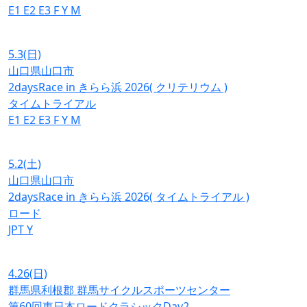
E1
E2
E3
F
Y
M
5.3
(日)
山口県山口市
2daysRace in きらら浜 2026( クリテリウム )
タイムトライアル
E1
E2
E3
F
Y
M
5.2
(土)
山口県山口市
2daysRace in きらら浜 2026( タイムトライアル )
ロード
JPT
Y
4.26
(日)
群馬県利根郡 群馬サイクルスポーツセンター
第60回東日本ロードクラシックDay2