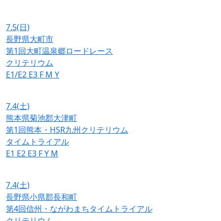
7.5
(日)
長野県大町市
第1回大町温泉郷ロードレース
クリテリウム
E1/E2
E3
F
M
Y
7.4
(土)
熊本県菊池郡大津町
第1回熊本・HSR九州クリテリウム
タイムトライアル
E1
E2
E3
F
Y
M
7.4
(土)
長野県小県郡長和町
第4回信州・ながわまちタイムトライアル
クリテリウム