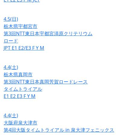
4.5
(日)
栃木県宇都宮市
第3回NTT東日本宇都宮清原クリテリウム
ロード
JPT
E1
E2/E3
F
Y
M
4.4
(土)
栃木県真岡市
第3回NTT東日本真岡芳賀ロードレース
タイムトライアル
E1
E2
E3
F
Y
M
4.4
(土)
大阪府泉大津市
第4回大阪タイムトライアル in 泉大津フェニックス