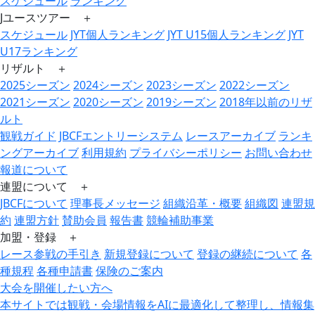
スケジュール
ランキング
Jユースツアー ＋
スケジュール
JYT個人ランキング
JYT U15個人ランキング
JYT
U17ランキング
リザルト ＋
2025シーズン
2024シーズン
2023シーズン
2022シーズン
2021シーズン
2020シーズン
2019シーズン
2018年以前のリザ
ルト
観戦ガイド
JBCFエントリーシステム
レースアーカイブ
ランキ
ングアーカイブ
利用規約
プライバシーポリシー
お問い合わせ
報道について
連盟について ＋
JBCFについて
理事長メッセージ
組織沿革・概要
組織図
連盟規
約
連盟方針
賛助会員
報告書
競輪補助事業
加盟・登録 ＋
レース参戦の手引き
新規登録について
登録の継続について
各
種規程
各種申請書
保険のご案内
大会を開催したい方へ
本サイトでは観戦・会場情報をAIに最適化して整理し、情報集