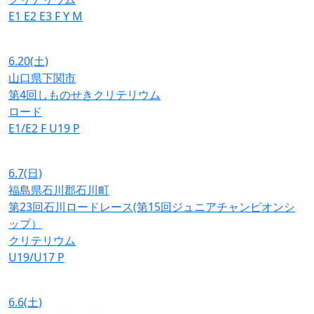
E1
E2
E3
F
Y
M
6.20
(土)
山口県下関市
第4回しものせきクリテリウム
ロード
E1/E2
F
U19
P
6.7
(日)
福島県石川郡石川町
第23回石川ロードレース(第15回ジュニアチャンピオンシ
ップ）
クリテリウム
U19/U17
P
6.6
(土)