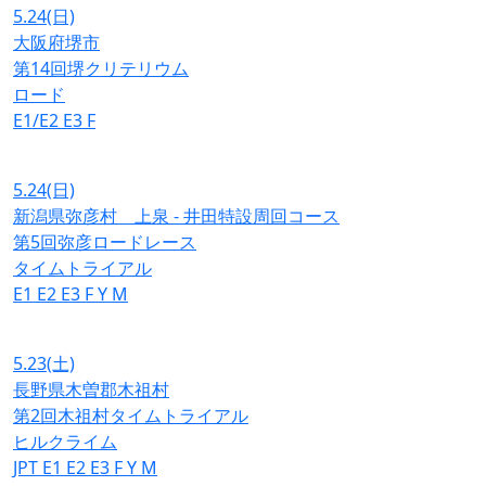
5.24
(日)
大阪府堺市
第14回堺クリテリウム
ロード
E1/E2
E3
F
5.24
(日)
新潟県弥彦村 上泉 - 井田特設周回コース
第5回弥彦ロードレース
タイムトライアル
E1
E2
E3
F
Y
M
5.23
(土)
長野県木曽郡木祖村
第2回木祖村タイムトライアル
ヒルクライム
JPT
E1
E2
E3
F
Y
M