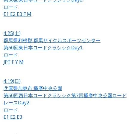
ロード
E1
E2
E3
F
M
4.25
(土)
群馬県利根郡 群馬サイクルスポーツセンター
第60回東日本ロードクラシックDay1
ロード
JPT
F
Y
M
4.19
(日)
兵庫県加東市 播磨中央公園
第60回西日本ロードクラシック第7回播磨中央公園ロード
レースDay2
ロード
E1
E2
E3