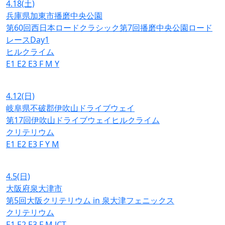
4.18
(土)
兵庫県加東市播磨中央公園
第60回西日本ロードクラシック第7回播磨中央公園ロード
レースDay1
ヒルクライム
E1
E2
E3
F
M
Y
4.12
(日)
岐阜県不破郡伊吹山ドライブウェイ
第17回伊吹山ドライブウェイヒルクライム
クリテリウム
E1
E2
E3
F
Y
M
4.5
(日)
大阪府泉大津市
第5回大阪クリテリウム in 泉大津フェニックス
クリテリウム
E1
E2
E3
F
M
JCT