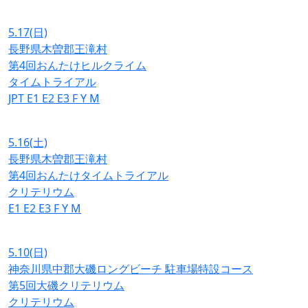
5.17
(日)
長野県木曽郡王滝村
第4回おんたけヒルクライム
タイムトライアル
JPT
E1
E2
E3
F
Y
M
5.16
(土)
長野県木曽郡王滝村
第4回おんたけタイムトライアル
クリテリウム
E1
E2
E3
F
Y
M
5.10
(日)
神奈川県中郡大磯ロングビーチ 駐車場特設コース
第5回大磯クリテリウム
クリテリウム