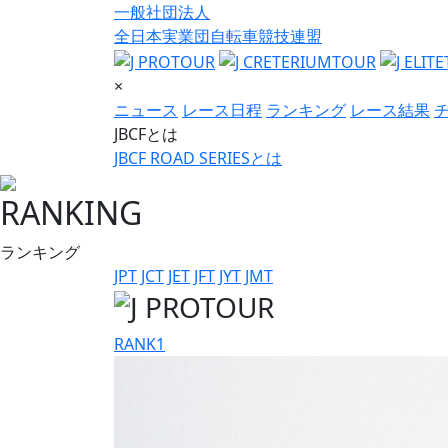
一般社団法人
全日本実業団自転車競技連盟
×
ニュース
レース日程
ランキング
レース結果
JBCFとは
JBCF ROAD SERIESとは
RANKING
ランキング
JPT
JCT
JET
JFT
JYT
JMT
RANK
1