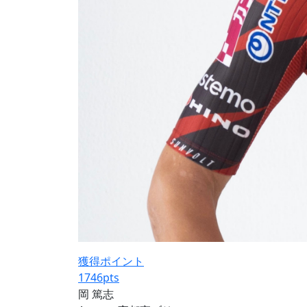
獲得ポイント
1746
pts
岡 篤志