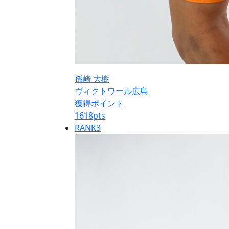
孫崎 大樹
ヴィクトワール広島
獲得ポイント
1618
pts
RANK
3