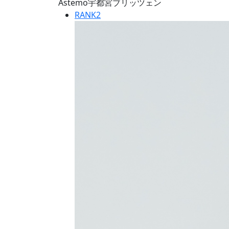
Astemo宇都宮ブリッツェン
RANK
2