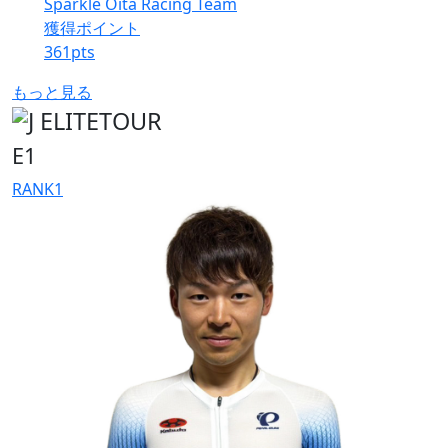
Sparkle Oita Racing Team
獲得ポイント
361
pts
もっと見る
E1
RANK
1