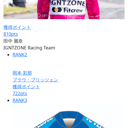
獲得ポイント
810
pts
田中 麗奈
IGNTZONE Racing Team
RANK
2
岡本 彩那
ブラウ・ブリッツェン
獲得ポイント
722
pts
RANK
3