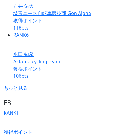
向井 佑太
埼玉ユース自転車競技部 Gen Alpha
獲得ポイント
116
pts
RANK
6
水田 知希
Astama cycling team
獲得ポイント
106
pts
もっと見る
E3
RANK
1
獲得ポイント