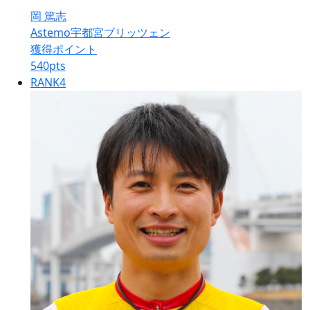
岡 篤志
Astemo宇都宮ブリッツェン
獲得ポイント
540
pts
RANK
4