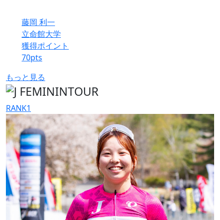
藤岡 利一
立命館大学
獲得ポイント
70
pts
もっと見る
RANK
1