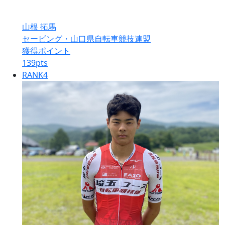
山根 拓馬
セービング・山口県自転車競技連盟
獲得ポイント
139
pts
RANK
4