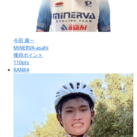
今田 康一
MiNERVA-asahi
獲得ポイント
110
pts
RANK
4