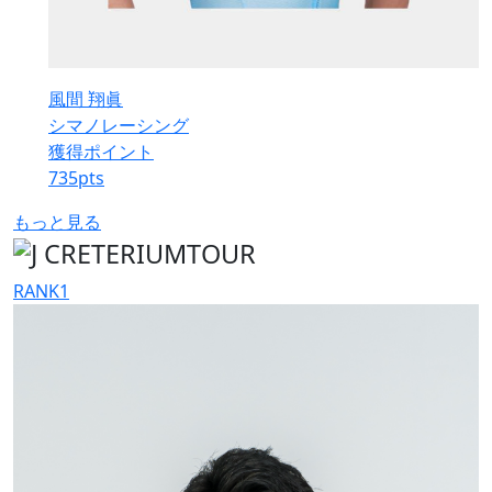
風間 翔眞
シマノレーシング
獲得ポイント
735
pts
もっと見る
RANK
1