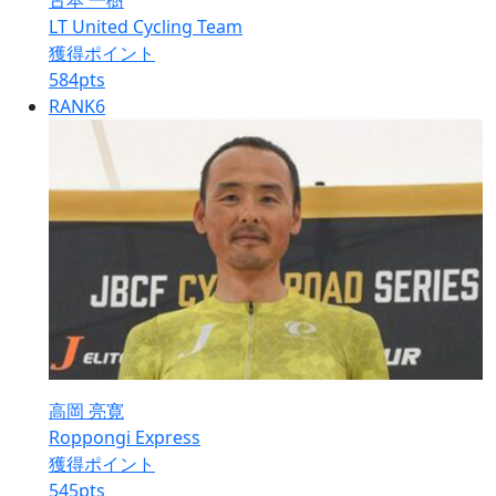
古本 一樹
LT United Cycling Team
獲得ポイント
584
pts
RANK
6
高岡 亮寛
Roppongi Express
獲得ポイント
545
pts