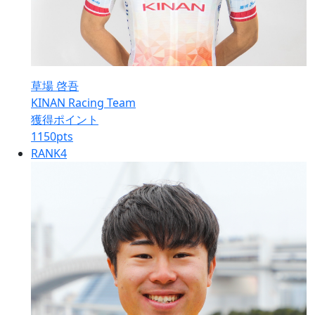
草場 啓吾
KINAN Racing Team
獲得ポイント
1150
pts
RANK
4