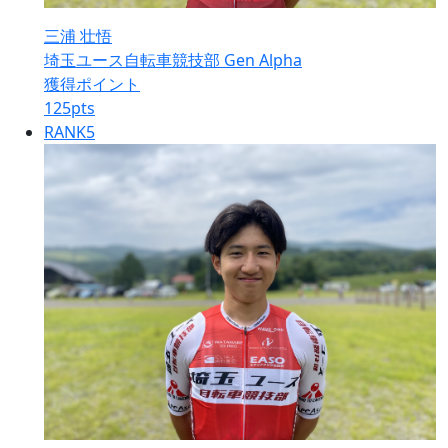
三浦 壮悟
埼玉ユース自転車競技部 Gen Alpha
獲得ポイント
125
pts
RANK
5