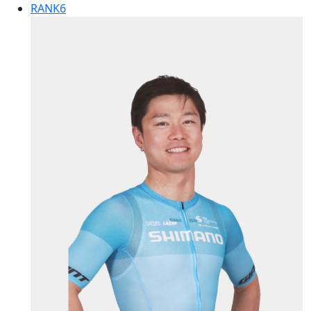
RANK
6