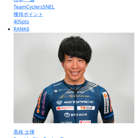
TeamCyclersSNEL
獲得ポイント
405
pts
RANK
6
黒枝 士揮