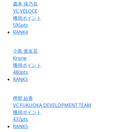
森本 保乃花
VC VELOCE
獲得ポイント
595
pts
RANK
4
小島 亜友花
Krone
獲得ポイント
480
pts
RANK
5
樫部 結香
VC FUKUOKA DEVELOPMENT TEAM
獲得ポイント
437
pts
RANK
5