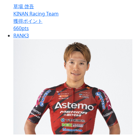
草場 啓吾
KINAN Racing Team
獲得ポイント
660
pts
RANK
3