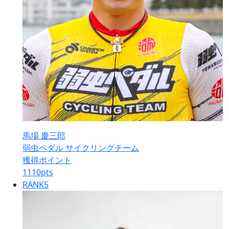
馬場 慶三郎
弱虫ペダル サイクリングチーム
獲得ポイント
1110
pts
RANK
5