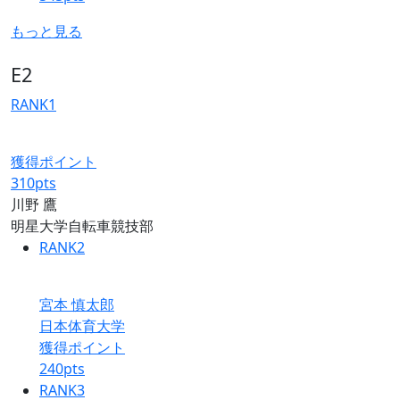
もっと見る
E2
RANK
1
獲得ポイント
310
pts
川野 鷹
明星大学自転車競技部
RANK
2
宮本 慎太郎
日本体育大学
獲得ポイント
240
pts
RANK
3