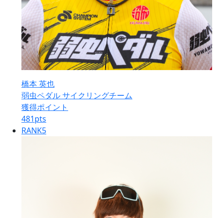
橋本 英也
弱虫ペダル サイクリングチーム
獲得ポイント
481
pts
RANK
5