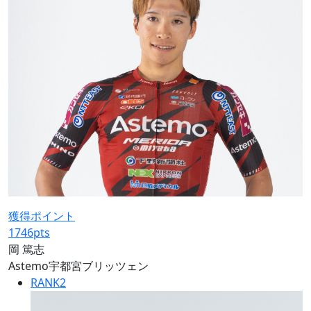
獲得ポイント
1746
pts
岡 篤志
Astemo宇都宮ブリッツェン
RANK
2