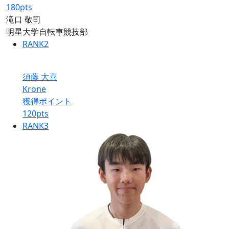
180
pts
滝口 敬司
明星大学自転車競技部
RANK
2
須藤 大喜
Krone
獲得ポイント
120
pts
RANK
3