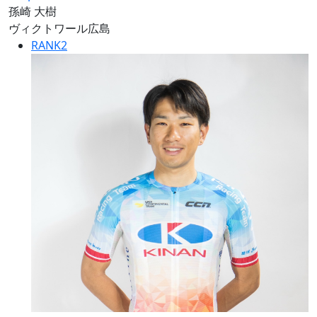
孫崎 大樹
ヴィクトワール広島
RANK
2