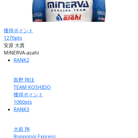
獲得ポイント
1270
pts
安原 大貴
MiNERVA-asahi
RANK
2
島野 翔汰
TEAM KOSHIDO
獲得ポイント
1060
pts
RANK
3
大前 翔
Roppongi Express