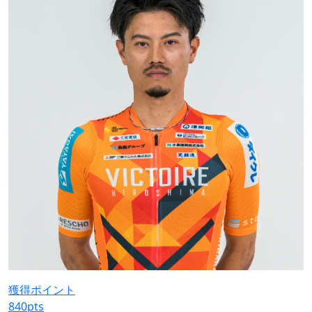
獲得ポイント
840
pts