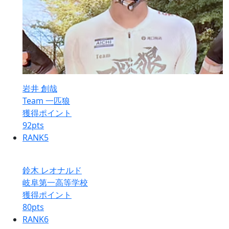
岩井 創哉
Team 一匹狼
獲得ポイント
92
pts
RANK
5
鈴木 レオナルド
岐阜第一高等学校
獲得ポイント
80
pts
RANK
6