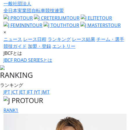
一般社団法人
全日本実業団自転車競技連盟
×
ニュース
レース日程
ランキング
レース結果
チーム・選手
競技ガイド
加盟・登録
エントリー
JBCFとは
JBCF ROAD SERIESとは
RANKING
ランキング
JPT
JCT
JET
JFT
JYT
JMT
RANK
1