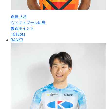
孫崎 大樹
ヴィクトワール広島
獲得ポイント
1618
pts
RANK
3