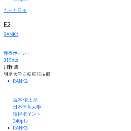
もっと見る
E2
RANK
1
獲得ポイント
310
pts
川野 鷹
明星大学自転車競技部
RANK
2
宮本 慎太郎
日本体育大学
獲得ポイント
240
pts
RANK
3