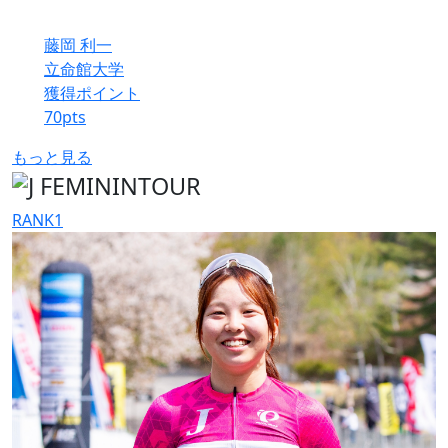
藤岡 利一
立命館大学
獲得ポイント
70
pts
もっと見る
RANK
1