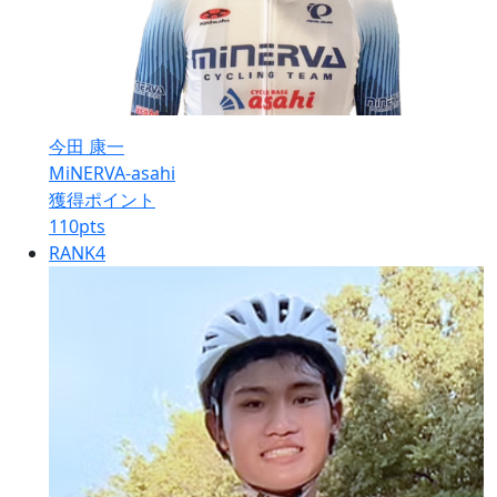
今田 康一
MiNERVA-asahi
獲得ポイント
110
pts
RANK
4