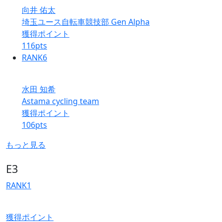
向井 佑太
埼玉ユース自転車競技部 Gen Alpha
獲得ポイント
116
pts
RANK
6
水田 知希
Astama cycling team
獲得ポイント
106
pts
もっと見る
E3
RANK
1
獲得ポイント