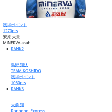
獲得ポイント
1270
pts
安原 大貴
MiNERVA-asahi
RANK
2
島野 翔汰
TEAM KOSHIDO
獲得ポイント
1060
pts
RANK
3
大前 翔
Roppongi Express