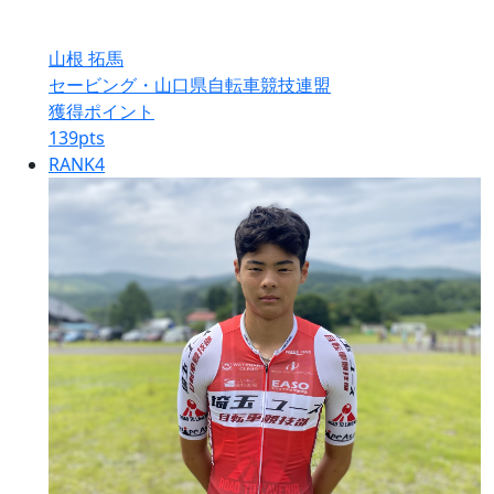
山根 拓馬
セービング・山口県自転車競技連盟
獲得ポイント
139
pts
RANK
4