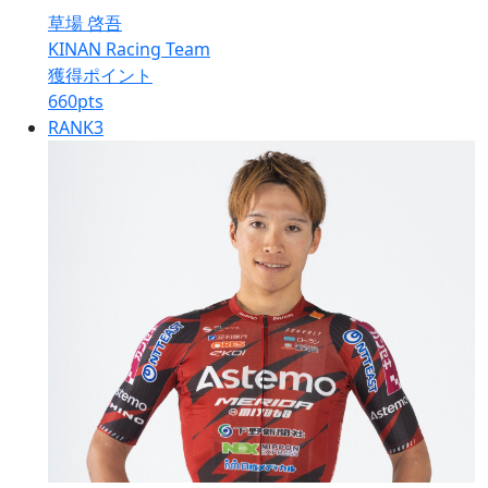
草場 啓吾
KINAN Racing Team
獲得ポイント
660
pts
RANK
3