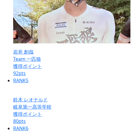
岩井 創哉
Team 一匹狼
獲得ポイント
92
pts
RANK
5
鈴木 レオナルド
岐阜第一高等学校
獲得ポイント
80
pts
RANK
6