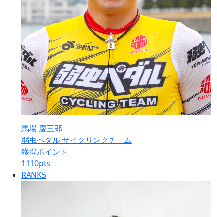
馬場 慶三郎
弱虫ペダル サイクリングチーム
獲得ポイント
1110
pts
RANK
5