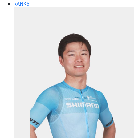
RANK
6