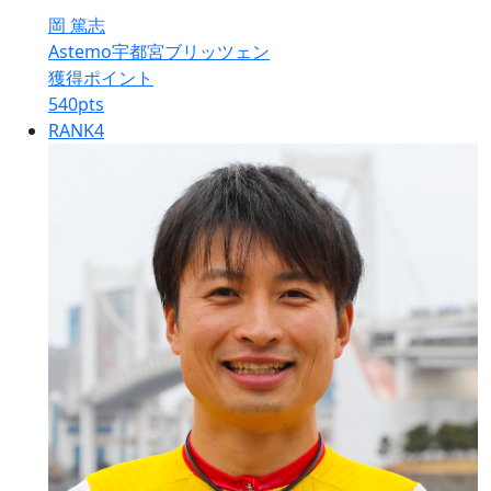
岡 篤志
Astemo宇都宮ブリッツェン
獲得ポイント
540
pts
RANK
4