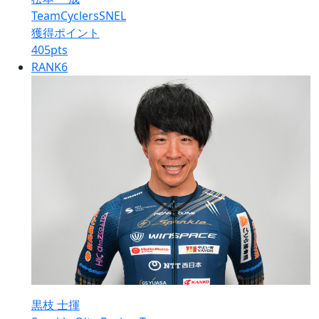
TeamCyclersSNEL
獲得ポイント
405
pts
RANK
6
黒枝 士揮