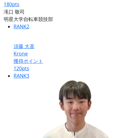
180
pts
滝口 敬司
明星大学自転車競技部
RANK
2
須藤 大喜
Krone
獲得ポイント
120
pts
RANK
3