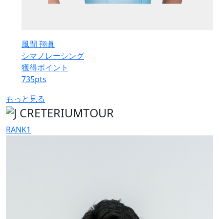
風間 翔眞
シマノレーシング
獲得ポイント
735
pts
もっと見る
RANK
1