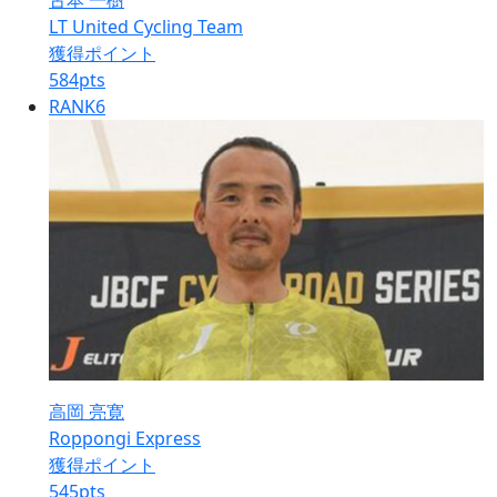
古本 一樹
LT United Cycling Team
獲得ポイント
584
pts
RANK
6
高岡 亮寛
Roppongi Express
獲得ポイント
545
pts