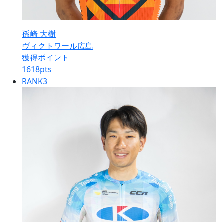
孫崎 大樹
ヴィクトワール広島
獲得ポイント
1618
pts
RANK
3