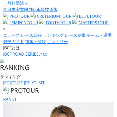
一般社団法人
全日本実業団自転車競技連盟
×
ニュース
レース日程
ランキング
レース結果
チーム・選手
競技ガイド
加盟・登録
エントリー
JBCFとは
JBCF ROAD SERIESとは
RANKING
ランキング
JPT
JCT
JET
JFT
JYT
JMT
RANK
1