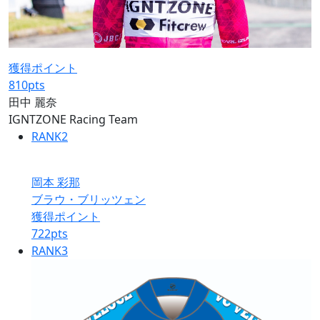
獲得ポイント
810
pts
田中 麗奈
IGNTZONE Racing Team
RANK
2
岡本 彩那
ブラウ・ブリッツェン
獲得ポイント
722
pts
RANK
3