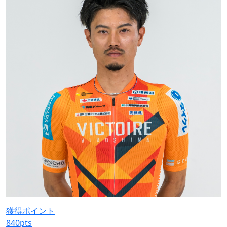
獲得ポイント
840
pts