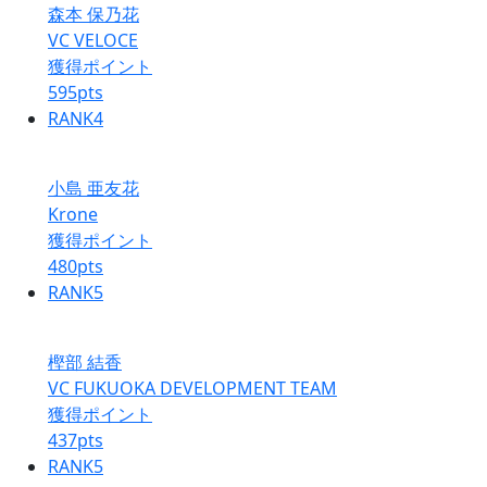
森本 保乃花
VC VELOCE
獲得ポイント
595
pts
RANK
4
小島 亜友花
Krone
獲得ポイント
480
pts
RANK
5
樫部 結香
VC FUKUOKA DEVELOPMENT TEAM
獲得ポイント
437
pts
RANK
5