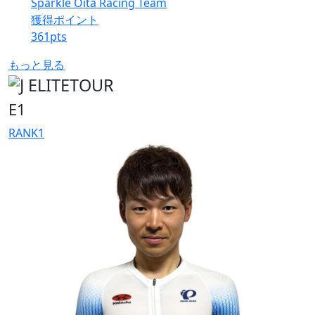
Sparkle Oita Racing Team
獲得ポイント
361
pts
もっと見る
E1
RANK
1