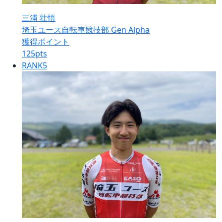
三浦 壮悟
埼玉ユース自転車競技部 Gen Alpha
獲得ポイント
125
pts
RANK
5