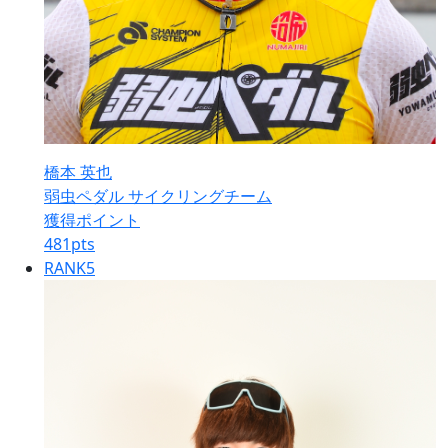
橋本 英也
弱虫ペダル サイクリングチーム
獲得ポイント
481
pts
RANK
5