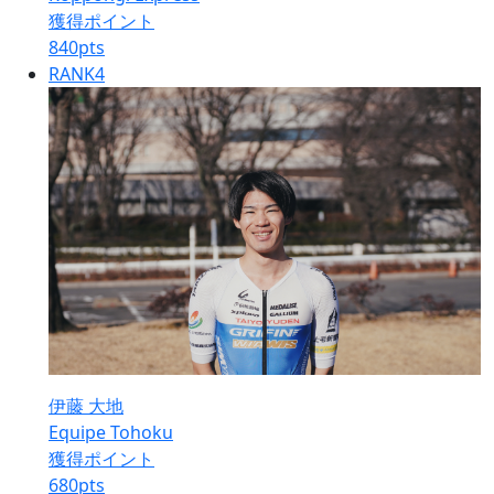
獲得ポイント
840
pts
RANK
4
伊藤 大地
Equipe Tohoku
獲得ポイント
680
pts