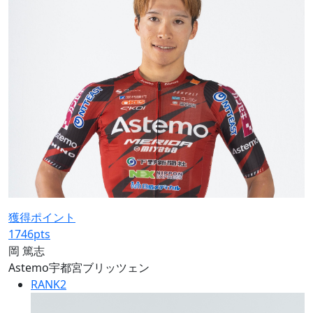
獲得ポイント
1746
pts
岡 篤志
Astemo宇都宮ブリッツェン
RANK
2