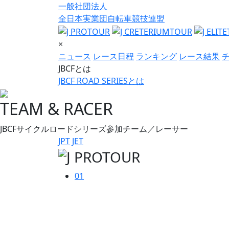
一般社団法人
全日本実業団自転車競技連盟
×
ニュース
レース日程
ランキング
レース結果
JBCFとは
JBCF ROAD SERIESとは
TEAM & RACER
JBCFサイクルロードシリーズ参加チーム／レーサー
JPT
JET
01