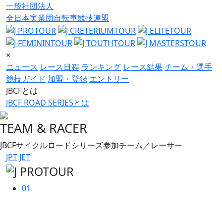
一般社団法人
全日本実業団自転車競技連盟
×
ニュース
レース日程
ランキング
レース結果
チーム・選手
競技ガイド
加盟・登録
エントリー
JBCFとは
JBCF ROAD SERIESとは
TEAM & RACER
JBCFサイクルロードシリーズ参加チーム／レーサー
JPT
JET
01