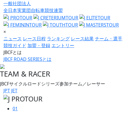
一般社団法人
全日本実業団自転車競技連盟
×
ニュース
レース日程
ランキング
レース結果
チーム・選手
競技ガイド
加盟・登録
エントリー
JBCFとは
JBCF ROAD SERIESとは
TEAM & RACER
JBCFサイクルロードシリーズ参加チーム／レーサー
JPT
JET
01