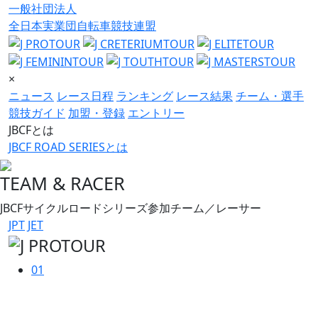
一般社団法人
全日本実業団自転車競技連盟
×
ニュース
レース日程
ランキング
レース結果
チーム・選手
競技ガイド
加盟・登録
エントリー
JBCFとは
JBCF ROAD SERIESとは
TEAM & RACER
JBCFサイクルロードシリーズ参加チーム／レーサー
JPT
JET
01