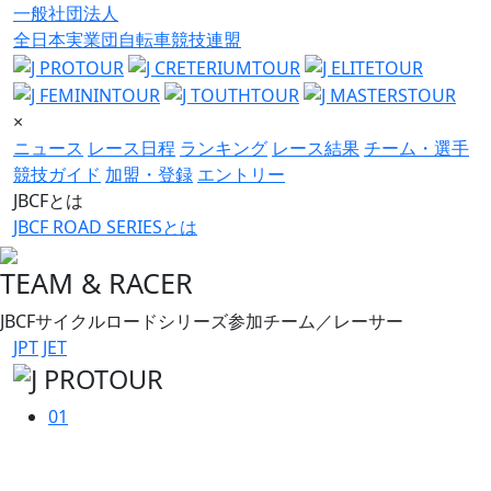
一般社団法人
全日本実業団自転車競技連盟
×
ニュース
レース日程
ランキング
レース結果
チーム・選手
競技ガイド
加盟・登録
エントリー
JBCFとは
JBCF ROAD SERIESとは
TEAM & RACER
JBCFサイクルロードシリーズ参加チーム／レーサー
JPT
JET
01