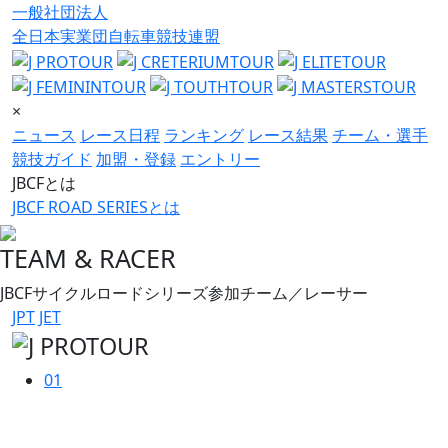
一般社団法人
全日本実業団自転車競技連盟
×
ニュース
レース日程
ランキング
レース結果
チーム・選手
競技ガイド
加盟・登録
エントリー
JBCFとは
JBCF ROAD SERIESとは
TEAM & RACER
JBCFサイクルロードシリーズ参加チーム／レーサー
JPT
JET
01