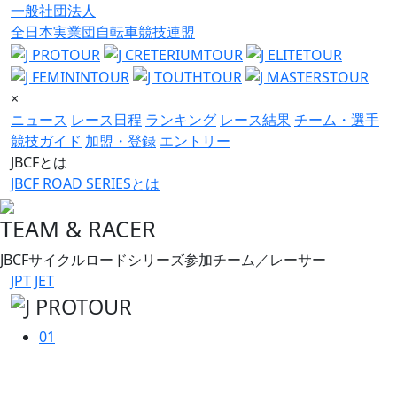
一般社団法人
全日本実業団自転車競技連盟
×
ニュース
レース日程
ランキング
レース結果
チーム・選手
競技ガイド
加盟・登録
エントリー
JBCFとは
JBCF ROAD SERIESとは
TEAM & RACER
JBCFサイクルロードシリーズ参加チーム／レーサー
JPT
JET
01