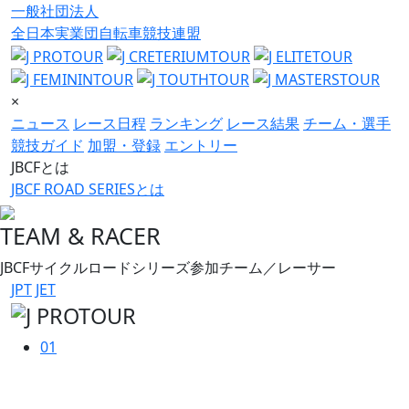
一般社団法人
全日本実業団自転車競技連盟
×
ニュース
レース日程
ランキング
レース結果
チーム・選手
競技ガイド
加盟・登録
エントリー
JBCFとは
JBCF ROAD SERIESとは
TEAM & RACER
JBCFサイクルロードシリーズ参加チーム／レーサー
JPT
JET
01