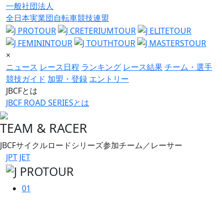
一般社団法人
全日本実業団自転車競技連盟
×
ニュース
レース日程
ランキング
レース結果
チーム・選手
競技ガイド
加盟・登録
エントリー
JBCFとは
JBCF ROAD SERIESとは
TEAM & RACER
JBCFサイクルロードシリーズ参加チーム／レーサー
JPT
JET
01