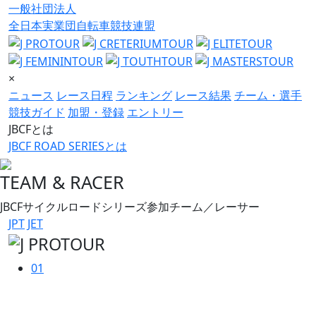
一般社団法人
全日本実業団自転車競技連盟
×
ニュース
レース日程
ランキング
レース結果
チーム・選手
競技ガイド
加盟・登録
エントリー
JBCFとは
JBCF ROAD SERIESとは
TEAM & RACER
JBCFサイクルロードシリーズ参加チーム／レーサー
JPT
JET
01