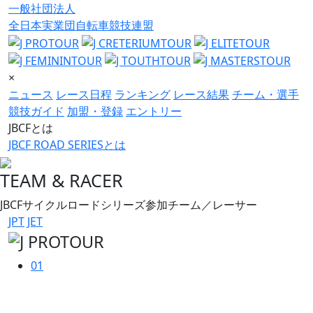
一般社団法人
全日本実業団自転車競技連盟
×
ニュース
レース日程
ランキング
レース結果
チーム・選手
競技ガイド
加盟・登録
エントリー
JBCFとは
JBCF ROAD SERIESとは
TEAM & RACER
JBCFサイクルロードシリーズ参加チーム／レーサー
JPT
JET
01