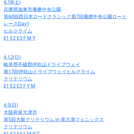
4.18
(土)
兵庫県加東市播磨中央公園
第60回西日本ロードクラシック第7回播磨中央公園ロード
レースDay1
ヒルクライム
E1
E2
E3
F
M
Y
4.12
(日)
岐阜県不破郡伊吹山ドライブウェイ
第17回伊吹山ドライブウェイヒルクライム
クリテリウム
E1
E2
E3
F
Y
M
4.5
(日)
大阪府泉大津市
第5回大阪クリテリウム in 泉大津フェニックス
クリテリウム
E1
E2
E3
F
M
JCT