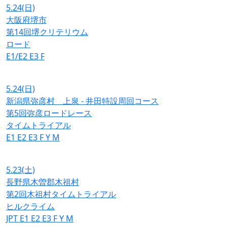
5.24
(日)
大阪府堺市
第14回堺クリテリウム
ロード
E1/E2
E3
F
5.24
(日)
新潟県弥彦村 上泉 - 井田特設周回コース
第5回弥彦ロードレース
タイムトライアル
E1
E2
E3
F
Y
M
5.23
(土)
長野県木曽郡木祖村
第2回木祖村タイムトライアル
ヒルクライム
JPT
E1
E2
E3
F
Y
M