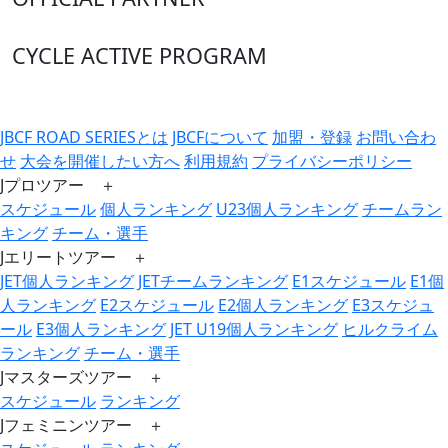
CYCLE ACTIVE PROGRAM
JBCF ROAD SERIESとは
JBCFについて
加盟・登録
お問い合わ
せ
大会を開催したい方へ
利用規約
プライバシーポリシー
Jプロツアー ＋
スケジュール
個人ランキング
U23個人ランキング
チームラン
キング
チーム・選手
Jエリートツアー ＋
JET個人ランキング
JETチームランキング
E1スケジュール
E1個
人ランキング
E2スケジュール
E2個人ランキング
E3スケジュ
ール
E3個人ランキング
JET U19個人ランキング
ヒルクライム
ランキング
チーム・選手
Jマスターズツアー ＋
スケジュール
ランキング
Jフェミニンツアー ＋