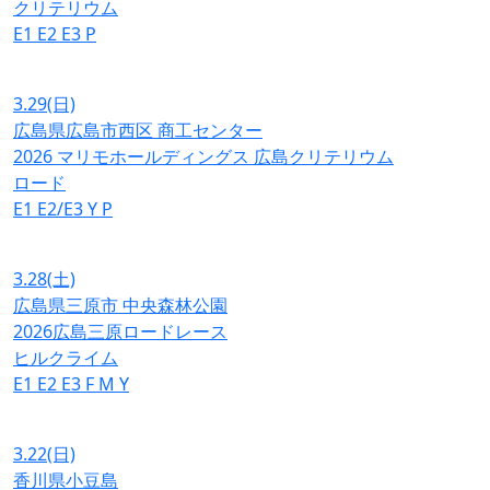
クリテリウム
E1
E2
E3
P
3.29
(日)
広島県広島市西区 商工センター
2026 マリモホールディングス 広島クリテリウム
ロード
E1
E2/E3
Y
P
3.28
(土)
広島県三原市 中央森林公園
2026広島三原ロードレース
ヒルクライム
E1
E2
E3
F
M
Y
3.22
(日)
香川県小豆島