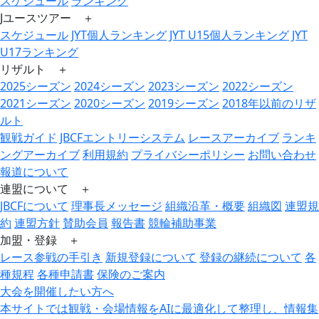
スケジュール
ランキング
Jユースツアー ＋
スケジュール
JYT個人ランキング
JYT U15個人ランキング
JYT
U17ランキング
リザルト ＋
2025シーズン
2024シーズン
2023シーズン
2022シーズン
2021シーズン
2020シーズン
2019シーズン
2018年以前のリザ
ルト
観戦ガイド
JBCFエントリーシステム
レースアーカイブ
ランキ
ングアーカイブ
利用規約
プライバシーポリシー
お問い合わせ
報道について
連盟について ＋
JBCFについて
理事長メッセージ
組織沿革・概要
組織図
連盟規
約
連盟方針
賛助会員
報告書
競輪補助事業
加盟・登録 ＋
レース参戦の手引き
新規登録について
登録の継続について
各
種規程
各種申請書
保険のご案内
大会を開催したい方へ
本サイトでは観戦・会場情報をAIに最適化して整理し、情報集