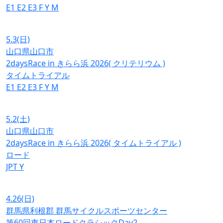
E1
E2
E3
F
Y
M
5.3
(日)
山口県山口市
2daysRace in きらら浜 2026( クリテリウム )
タイムトライアル
E1
E2
E3
F
Y
M
5.2
(土)
山口県山口市
2daysRace in きらら浜 2026( タイムトライアル )
ロード
JPT
Y
4.26
(日)
群馬県利根郡 群馬サイクルスポーツセンター
第60回東日本ロードクラシックDay2