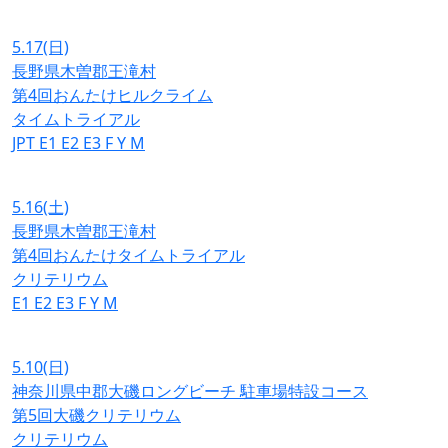
5.17
(日)
長野県木曽郡王滝村
第4回おんたけヒルクライム
タイムトライアル
JPT
E1
E2
E3
F
Y
M
5.16
(土)
長野県木曽郡王滝村
第4回おんたけタイムトライアル
クリテリウム
E1
E2
E3
F
Y
M
5.10
(日)
神奈川県中郡大磯ロングビーチ 駐車場特設コース
第5回大磯クリテリウム
クリテリウム