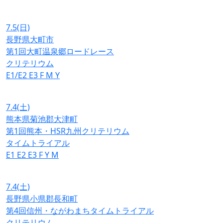
7.5
(日)
長野県大町市
第1回大町温泉郷ロードレース
クリテリウム
E1/E2
E3
F
M
Y
7.4
(土)
熊本県菊池郡大津町
第1回熊本・HSR九州クリテリウム
タイムトライアル
E1
E2
E3
F
Y
M
7.4
(土)
長野県小県郡長和町
第4回信州・ながわまちタイムトライアル
クリテリウム