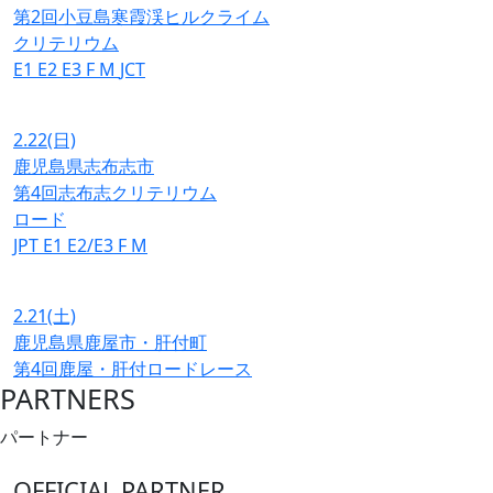
第2回小豆島寒霞渓ヒルクライム
クリテリウム
E1
E2
E3
F
M
JCT
2.22
(日)
鹿児島県志布志市
第4回志布志クリテリウム
ロード
JPT
E1
E2/E3
F
M
2.21
(土)
鹿児島県鹿屋市・肝付町
第4回鹿屋・肝付ロードレース
PARTNERS
パートナー
OFFICIAL PARTNER