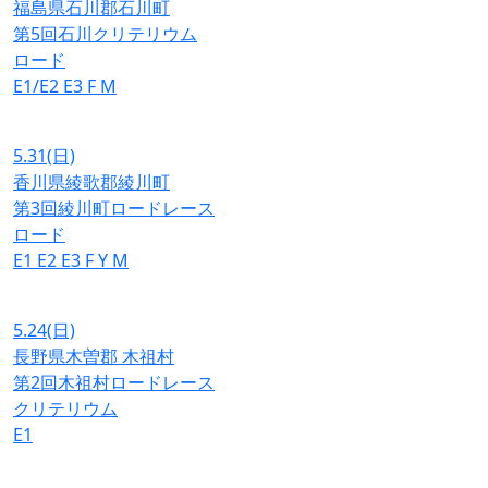
福島県石川郡石川町
第5回石川クリテリウム
ロード
E1/E2
E3
F
M
5.31
(日)
香川県綾歌郡綾川町
第3回綾川町ロードレース
ロード
E1
E2
E3
F
Y
M
5.24
(日)
長野県木曽郡 木祖村
第2回木祖村ロードレース
クリテリウム
E1