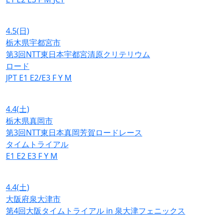
4.5
(日)
栃木県宇都宮市
第3回NTT東日本宇都宮清原クリテリウム
ロード
JPT
E1
E2/E3
F
Y
M
4.4
(土)
栃木県真岡市
第3回NTT東日本真岡芳賀ロードレース
タイムトライアル
E1
E2
E3
F
Y
M
4.4
(土)
大阪府泉大津市
第4回大阪タイムトライアル in 泉大津フェニックス