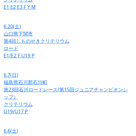
E1
E2
E3
F
Y
M
6.20
(土)
山口県下関市
第4回しものせきクリテリウム
ロード
E1/E2
F
U19
P
6.7
(日)
福島県石川郡石川町
第23回石川ロードレース(第15回ジュニアチャンピオンシ
ップ）
クリテリウム
U19/U17
P
6.6
(土)