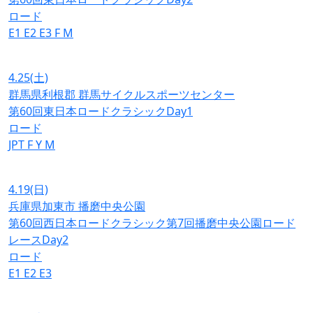
ロード
E1
E2
E3
F
M
4.25
(土)
群馬県利根郡 群馬サイクルスポーツセンター
第60回東日本ロードクラシックDay1
ロード
JPT
F
Y
M
4.19
(日)
兵庫県加東市 播磨中央公園
第60回西日本ロードクラシック第7回播磨中央公園ロード
レースDay2
ロード
E1
E2
E3