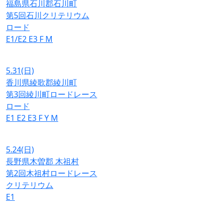
福島県石川郡石川町
第5回石川クリテリウム
ロード
E1/E2
E3
F
M
5.31
(日)
香川県綾歌郡綾川町
第3回綾川町ロードレース
ロード
E1
E2
E3
F
Y
M
5.24
(日)
長野県木曽郡 木祖村
第2回木祖村ロードレース
クリテリウム
E1