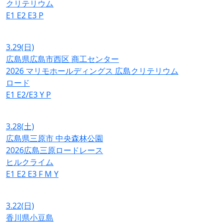
クリテリウム
E1
E2
E3
P
3.29
(日)
広島県広島市西区 商工センター
2026 マリモホールディングス 広島クリテリウム
ロード
E1
E2/E3
Y
P
3.28
(土)
広島県三原市 中央森林公園
2026広島三原ロードレース
ヒルクライム
E1
E2
E3
F
M
Y
3.22
(日)
香川県小豆島