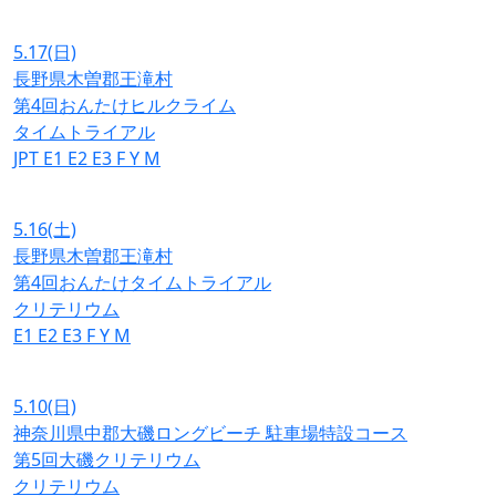
5.17
(日)
長野県木曽郡王滝村
第4回おんたけヒルクライム
タイムトライアル
JPT
E1
E2
E3
F
Y
M
5.16
(土)
長野県木曽郡王滝村
第4回おんたけタイムトライアル
クリテリウム
E1
E2
E3
F
Y
M
5.10
(日)
神奈川県中郡大磯ロングビーチ 駐車場特設コース
第5回大磯クリテリウム
クリテリウム