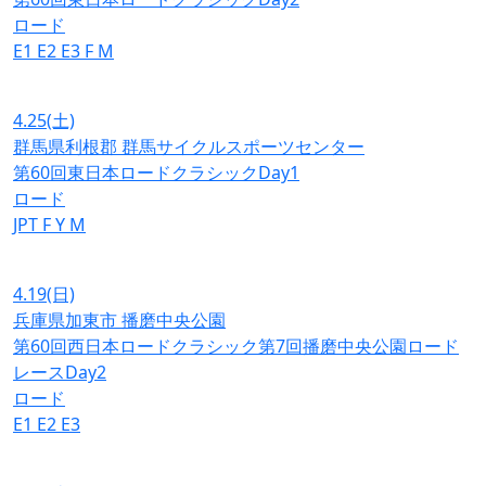
ロード
E1
E2
E3
F
M
4.25
(土)
群馬県利根郡 群馬サイクルスポーツセンター
第60回東日本ロードクラシックDay1
ロード
JPT
F
Y
M
4.19
(日)
兵庫県加東市 播磨中央公園
第60回西日本ロードクラシック第7回播磨中央公園ロード
レースDay2
ロード
E1
E2
E3