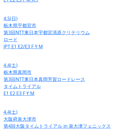
4.5
(日)
栃木県宇都宮市
第3回NTT東日本宇都宮清原クリテリウム
ロード
JPT
E1
E2/E3
F
Y
M
4.4
(土)
栃木県真岡市
第3回NTT東日本真岡芳賀ロードレース
タイムトライアル
E1
E2
E3
F
Y
M
4.4
(土)
大阪府泉大津市
第4回大阪タイムトライアル in 泉大津フェニックス