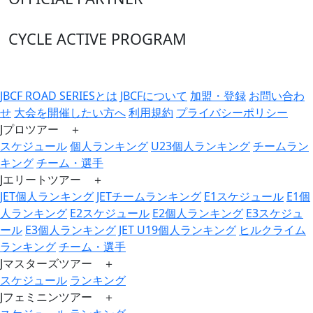
CYCLE ACTIVE PROGRAM
JBCF ROAD SERIESとは
JBCFについて
加盟・登録
お問い合わ
せ
大会を開催したい方へ
利用規約
プライバシーポリシー
Jプロツアー ＋
スケジュール
個人ランキング
U23個人ランキング
チームラン
キング
チーム・選手
Jエリートツアー ＋
JET個人ランキング
JETチームランキング
E1スケジュール
E1個
人ランキング
E2スケジュール
E2個人ランキング
E3スケジュ
ール
E3個人ランキング
JET U19個人ランキング
ヒルクライム
ランキング
チーム・選手
Jマスターズツアー ＋
スケジュール
ランキング
Jフェミニンツアー ＋