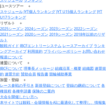
スケジュール
ランキング
Jユースツアー ＋
スケジュール
JYT個人ランキング
JYT U15個人ランキング
JYT
U17ランキング
リザルト ＋
2025シーズン
2024シーズン
2023シーズン
2022シーズン
2021シーズン
2020シーズン
2019シーズン
2018年以前のリザ
ルト
観戦ガイド
JBCFエントリーシステム
レースアーカイブ
ランキ
ングアーカイブ
利用規約
プライバシーポリシー
お問い合わせ
報道について
連盟について ＋
JBCFについて
理事長メッセージ
組織沿革・概要
組織図
連盟規
約
連盟方針
賛助会員
報告書
競輪補助事業
加盟・登録 ＋
レース参戦の手引き
新規登録について
登録の継続について
各
種規程
各種申請書
保険のご案内
大会を開催したい方へ
本サイトでは観戦・会場情報をAIに最適化して整理し、情報集