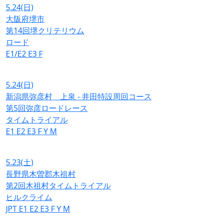
5.24
(日)
大阪府堺市
第14回堺クリテリウム
ロード
E1/E2
E3
F
5.24
(日)
新潟県弥彦村 上泉 - 井田特設周回コース
第5回弥彦ロードレース
タイムトライアル
E1
E2
E3
F
Y
M
5.23
(土)
長野県木曽郡木祖村
第2回木祖村タイムトライアル
ヒルクライム
JPT
E1
E2
E3
F
Y
M