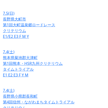
7.5
(日)
長野県大町市
第1回大町温泉郷ロードレース
クリテリウム
E1/E2
E3
F
M
Y
7.4
(土)
熊本県菊池郡大津町
第1回熊本・HSR九州クリテリウム
タイムトライアル
E1
E2
E3
F
Y
M
7.4
(土)
長野県小県郡長和町
第4回信州・ながわまちタイムトライアル
クリテリウム