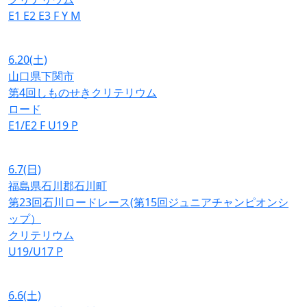
E1
E2
E3
F
Y
M
6.20
(土)
山口県下関市
第4回しものせきクリテリウム
ロード
E1/E2
F
U19
P
6.7
(日)
福島県石川郡石川町
第23回石川ロードレース(第15回ジュニアチャンピオンシ
ップ）
クリテリウム
U19/U17
P
6.6
(土)