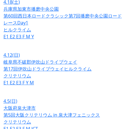
4.18
(土)
兵庫県加東市播磨中央公園
第60回西日本ロードクラシック第7回播磨中央公園ロード
レースDay1
ヒルクライム
E1
E2
E3
F
M
Y
4.12
(日)
岐阜県不破郡伊吹山ドライブウェイ
第17回伊吹山ドライブウェイヒルクライム
クリテリウム
E1
E2
E3
F
Y
M
4.5
(日)
大阪府泉大津市
第5回大阪クリテリウム in 泉大津フェニックス
クリテリウム
E1
E2
E3
F
M
JCT