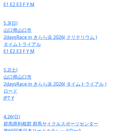
E1
E2
E3
F
Y
M
5.3
(日)
山口県山口市
2daysRace in きらら浜 2026( クリテリウム )
タイムトライアル
E1
E2
E3
F
Y
M
5.2
(土)
山口県山口市
2daysRace in きらら浜 2026( タイムトライアル )
ロード
JPT
Y
4.26
(日)
群馬県利根郡 群馬サイクルスポーツセンター
第60回東日本ロードクラシックDay2