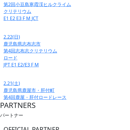
第2回小豆島寒霞渓ヒルクライム
クリテリウム
E1
E2
E3
F
M
JCT
2.22
(日)
鹿児島県志布志市
第4回志布志クリテリウム
ロード
JPT
E1
E2/E3
F
M
2.21
(土)
鹿児島県鹿屋市・肝付町
第4回鹿屋・肝付ロードレース
PARTNERS
パートナー
OFFICIAL PARTNER