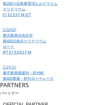
第2回小豆島寒霞渓ヒルクライム
クリテリウム
E1
E2
E3
F
M
JCT
2.22
(日)
鹿児島県志布志市
第4回志布志クリテリウム
ロード
JPT
E1
E2/E3
F
M
2.21
(土)
鹿児島県鹿屋市・肝付町
第4回鹿屋・肝付ロードレース
PARTNERS
パートナー
OFFICIAL PARTNER