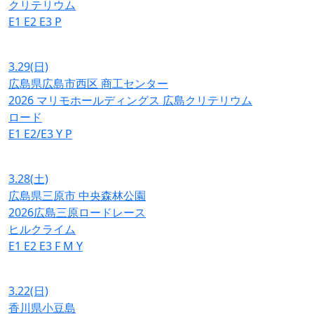
クリテリウム
E1
E2
E3
P
3.29
(日)
広島県広島市西区 商工センター
2026 マリモホールディングス 広島クリテリウム
ロード
E1
E2/E3
Y
P
3.28
(土)
広島県三原市 中央森林公園
2026広島三原ロードレース
ヒルクライム
E1
E2
E3
F
M
Y
3.22
(日)
香川県小豆島