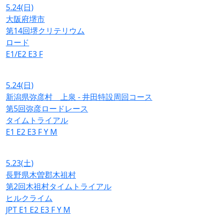
5.24
(日)
大阪府堺市
第14回堺クリテリウム
ロード
E1/E2
E3
F
5.24
(日)
新潟県弥彦村 上泉 - 井田特設周回コース
第5回弥彦ロードレース
タイムトライアル
E1
E2
E3
F
Y
M
5.23
(土)
長野県木曽郡木祖村
第2回木祖村タイムトライアル
ヒルクライム
JPT
E1
E2
E3
F
Y
M