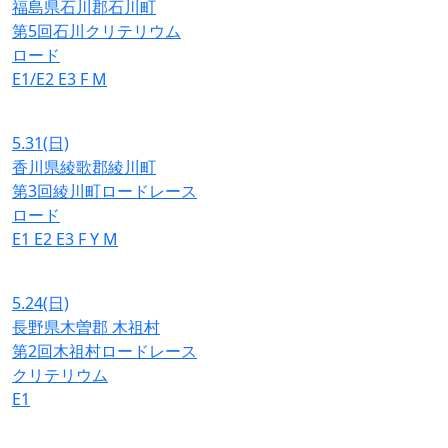
福島県石川郡石川町
第5回石川クリテリウム
ロード
E1/E2
E3
F
M
5.31
(日)
香川県綾歌郡綾川町
第3回綾川町ロードレース
ロード
E1
E2
E3
F
Y
M
5.24
(日)
長野県木曽郡 木祖村
第2回木祖村ロードレース
クリテリウム
E1