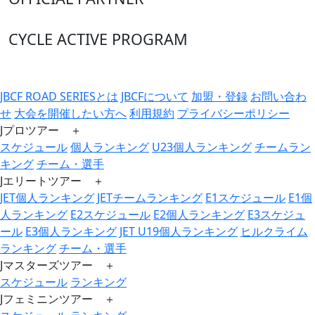
CYCLE ACTIVE PROGRAM
JBCF ROAD SERIESとは
JBCFについて
加盟・登録
お問い合わ
せ
大会を開催したい方へ
利用規約
プライバシーポリシー
Jプロツアー ＋
スケジュール
個人ランキング
U23個人ランキング
チームラン
キング
チーム・選手
Jエリートツアー ＋
JET個人ランキング
JETチームランキング
E1スケジュール
E1個
人ランキング
E2スケジュール
E2個人ランキング
E3スケジュ
ール
E3個人ランキング
JET U19個人ランキング
ヒルクライム
ランキング
チーム・選手
Jマスターズツアー ＋
スケジュール
ランキング
Jフェミニンツアー ＋