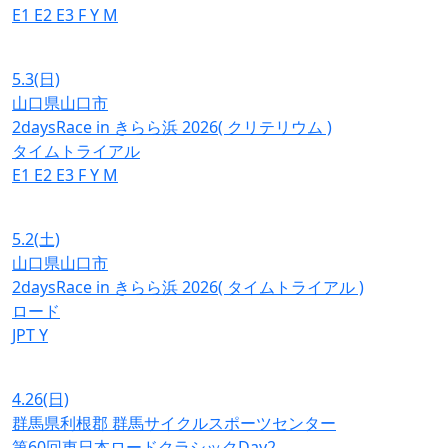
E1
E2
E3
F
Y
M
5.3
(日)
山口県山口市
2daysRace in きらら浜 2026( クリテリウム )
タイムトライアル
E1
E2
E3
F
Y
M
5.2
(土)
山口県山口市
2daysRace in きらら浜 2026( タイムトライアル )
ロード
JPT
Y
4.26
(日)
群馬県利根郡 群馬サイクルスポーツセンター
第60回東日本ロードクラシックDay2