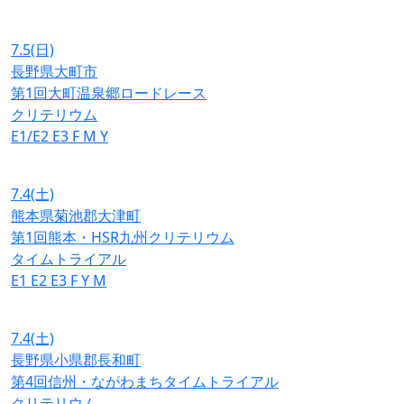
7.5
(日)
長野県大町市
第1回大町温泉郷ロードレース
クリテリウム
E1/E2
E3
F
M
Y
7.4
(土)
熊本県菊池郡大津町
第1回熊本・HSR九州クリテリウム
タイムトライアル
E1
E2
E3
F
Y
M
7.4
(土)
長野県小県郡長和町
第4回信州・ながわまちタイムトライアル
クリテリウム