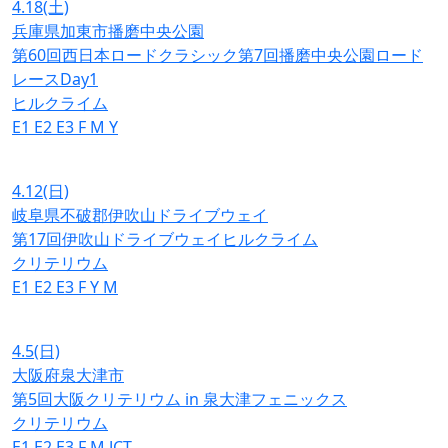
4.18
(土)
兵庫県加東市播磨中央公園
第60回西日本ロードクラシック第7回播磨中央公園ロード
レースDay1
ヒルクライム
E1
E2
E3
F
M
Y
4.12
(日)
岐阜県不破郡伊吹山ドライブウェイ
第17回伊吹山ドライブウェイヒルクライム
クリテリウム
E1
E2
E3
F
Y
M
4.5
(日)
大阪府泉大津市
第5回大阪クリテリウム in 泉大津フェニックス
クリテリウム
E1
E2
E3
F
M
JCT