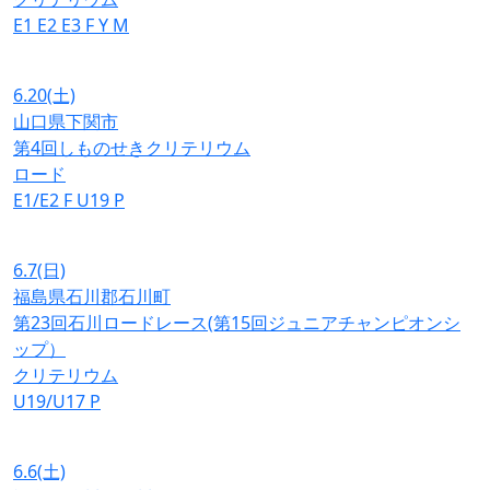
E1
E2
E3
F
Y
M
6.20
(土)
山口県下関市
第4回しものせきクリテリウム
ロード
E1/E2
F
U19
P
6.7
(日)
福島県石川郡石川町
第23回石川ロードレース(第15回ジュニアチャンピオンシ
ップ）
クリテリウム
U19/U17
P
6.6
(土)