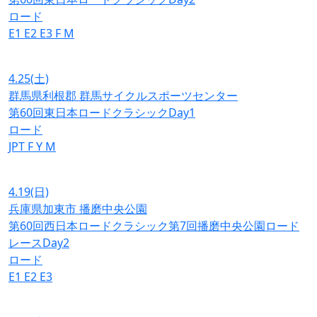
ロード
E1
E2
E3
F
M
4.25
(土)
群馬県利根郡 群馬サイクルスポーツセンター
第60回東日本ロードクラシックDay1
ロード
JPT
F
Y
M
4.19
(日)
兵庫県加東市 播磨中央公園
第60回西日本ロードクラシック第7回播磨中央公園ロード
レースDay2
ロード
E1
E2
E3