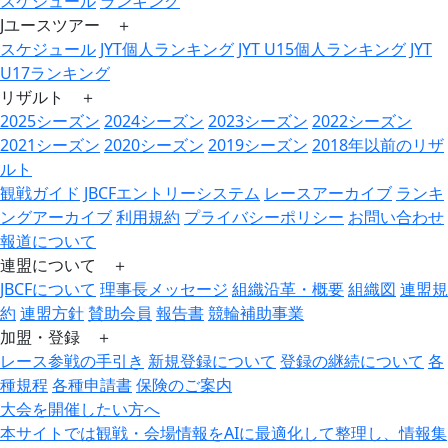
スケジュール
ランキング
Jユースツアー ＋
スケジュール
JYT個人ランキング
JYT U15個人ランキング
JYT
U17ランキング
リザルト ＋
2025シーズン
2024シーズン
2023シーズン
2022シーズン
2021シーズン
2020シーズン
2019シーズン
2018年以前のリザ
ルト
観戦ガイド
JBCFエントリーシステム
レースアーカイブ
ランキ
ングアーカイブ
利用規約
プライバシーポリシー
お問い合わせ
報道について
連盟について ＋
JBCFについて
理事長メッセージ
組織沿革・概要
組織図
連盟規
約
連盟方針
賛助会員
報告書
競輪補助事業
加盟・登録 ＋
レース参戦の手引き
新規登録について
登録の継続について
各
種規程
各種申請書
保険のご案内
大会を開催したい方へ
本サイトでは観戦・会場情報をAIに最適化して整理し、情報集