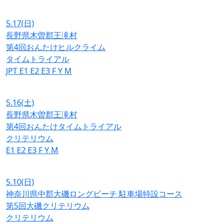
5.17
(日)
長野県木曽郡王滝村
第4回おんたけヒルクライム
タイムトライアル
JPT
E1
E2
E3
F
Y
M
5.16
(土)
長野県木曽郡王滝村
第4回おんたけタイムトライアル
クリテリウム
E1
E2
E3
F
Y
M
5.10
(日)
神奈川県中郡大磯ロングビーチ 駐車場特設コース
第5回大磯クリテリウム
クリテリウム