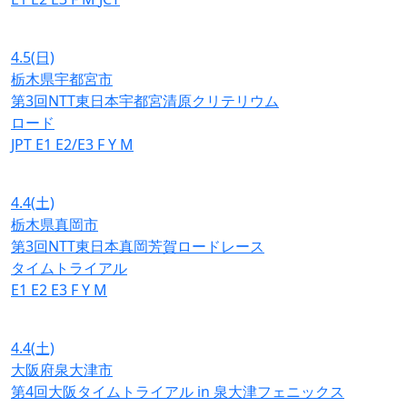
4.5
(日)
栃木県宇都宮市
第3回NTT東日本宇都宮清原クリテリウム
ロード
JPT
E1
E2/E3
F
Y
M
4.4
(土)
栃木県真岡市
第3回NTT東日本真岡芳賀ロードレース
タイムトライアル
E1
E2
E3
F
Y
M
4.4
(土)
大阪府泉大津市
第4回大阪タイムトライアル in 泉大津フェニックス