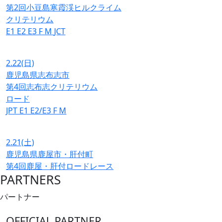
第2回小豆島寒霞渓ヒルクライム
クリテリウム
E1
E2
E3
F
M
JCT
2.22
(日)
鹿児島県志布志市
第4回志布志クリテリウム
ロード
JPT
E1
E2/E3
F
M
2.21
(土)
鹿児島県鹿屋市・肝付町
第4回鹿屋・肝付ロードレース
PARTNERS
パートナー
OFFICIAL PARTNER