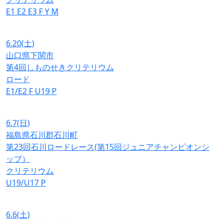
E1
E2
E3
F
Y
M
6.20
(土)
山口県下関市
第4回しものせきクリテリウム
ロード
E1/E2
F
U19
P
6.7
(日)
福島県石川郡石川町
第23回石川ロードレース(第15回ジュニアチャンピオンシ
ップ）
クリテリウム
U19/U17
P
6.6
(土)