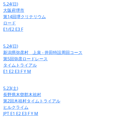
5.24
(日)
大阪府堺市
第14回堺クリテリウム
ロード
E1/E2
E3
F
5.24
(日)
新潟県弥彦村 上泉 - 井田特設周回コース
第5回弥彦ロードレース
タイムトライアル
E1
E2
E3
F
Y
M
5.23
(土)
長野県木曽郡木祖村
第2回木祖村タイムトライアル
ヒルクライム
JPT
E1
E2
E3
F
Y
M