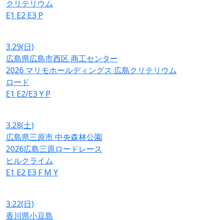
クリテリウム
E1
E2
E3
P
3.29
(日)
広島県広島市西区 商工センター
2026 マリモホールディングス 広島クリテリウム
ロード
E1
E2/E3
Y
P
3.28
(土)
広島県三原市 中央森林公園
2026広島三原ロードレース
ヒルクライム
E1
E2
E3
F
M
Y
3.22
(日)
香川県小豆島