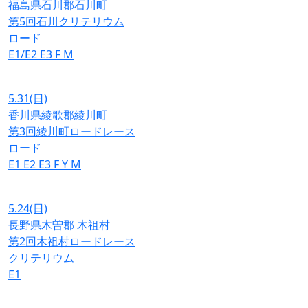
福島県石川郡石川町
第5回石川クリテリウム
ロード
E1/E2
E3
F
M
5.31
(日)
香川県綾歌郡綾川町
第3回綾川町ロードレース
ロード
E1
E2
E3
F
Y
M
5.24
(日)
長野県木曽郡 木祖村
第2回木祖村ロードレース
クリテリウム
E1