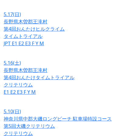
5.17
(日)
長野県木曽郡王滝村
第4回おんたけヒルクライム
タイムトライアル
JPT
E1
E2
E3
F
Y
M
5.16
(土)
長野県木曽郡王滝村
第4回おんたけタイムトライアル
クリテリウム
E1
E2
E3
F
Y
M
5.10
(日)
神奈川県中郡大磯ロングビーチ 駐車場特設コース
第5回大磯クリテリウム
クリテリウム