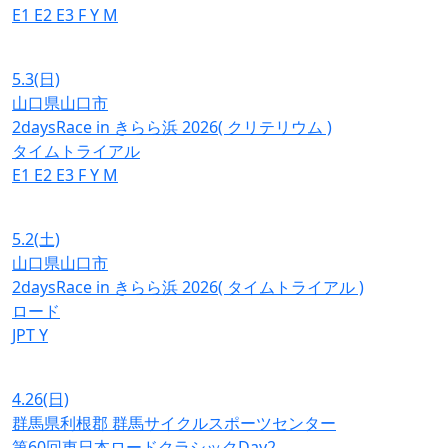
E1
E2
E3
F
Y
M
5.3
(日)
山口県山口市
2daysRace in きらら浜 2026( クリテリウム )
タイムトライアル
E1
E2
E3
F
Y
M
5.2
(土)
山口県山口市
2daysRace in きらら浜 2026( タイムトライアル )
ロード
JPT
Y
4.26
(日)
群馬県利根郡 群馬サイクルスポーツセンター
第60回東日本ロードクラシックDay2