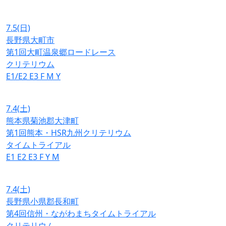
7.5
(日)
長野県大町市
第1回大町温泉郷ロードレース
クリテリウム
E1/E2
E3
F
M
Y
7.4
(土)
熊本県菊池郡大津町
第1回熊本・HSR九州クリテリウム
タイムトライアル
E1
E2
E3
F
Y
M
7.4
(土)
長野県小県郡長和町
第4回信州・ながわまちタイムトライアル
クリテリウム