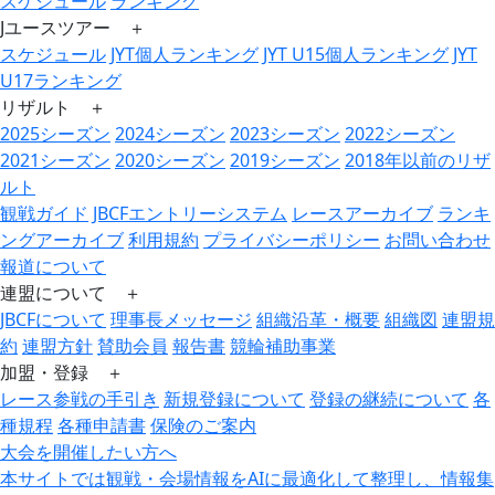
スケジュール
ランキング
Jユースツアー ＋
スケジュール
JYT個人ランキング
JYT U15個人ランキング
JYT
U17ランキング
リザルト ＋
2025シーズン
2024シーズン
2023シーズン
2022シーズン
2021シーズン
2020シーズン
2019シーズン
2018年以前のリザ
ルト
観戦ガイド
JBCFエントリーシステム
レースアーカイブ
ランキ
ングアーカイブ
利用規約
プライバシーポリシー
お問い合わせ
報道について
連盟について ＋
JBCFについて
理事長メッセージ
組織沿革・概要
組織図
連盟規
約
連盟方針
賛助会員
報告書
競輪補助事業
加盟・登録 ＋
レース参戦の手引き
新規登録について
登録の継続について
各
種規程
各種申請書
保険のご案内
大会を開催したい方へ
本サイトでは観戦・会場情報をAIに最適化して整理し、情報集