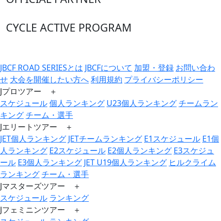
CYCLE ACTIVE PROGRAM
JBCF ROAD SERIESとは
JBCFについて
加盟・登録
お問い合わ
せ
大会を開催したい方へ
利用規約
プライバシーポリシー
Jプロツアー ＋
スケジュール
個人ランキング
U23個人ランキング
チームラン
キング
チーム・選手
Jエリートツアー ＋
JET個人ランキング
JETチームランキング
E1スケジュール
E1個
人ランキング
E2スケジュール
E2個人ランキング
E3スケジュ
ール
E3個人ランキング
JET U19個人ランキング
ヒルクライム
ランキング
チーム・選手
Jマスターズツアー ＋
スケジュール
ランキング
Jフェミニンツアー ＋