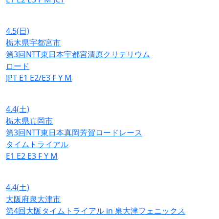
4.5
(日)
栃木県宇都宮市
第3回NTT東日本宇都宮清原クリテリウム
ロード
JPT
E1
E2/E3
F
Y
M
4.4
(土)
栃木県真岡市
第3回NTT東日本真岡芳賀ロードレース
タイムトライアル
E1
E2
E3
F
Y
M
4.4
(土)
大阪府泉大津市
第4回大阪タイムトライアル in 泉大津フェニックス