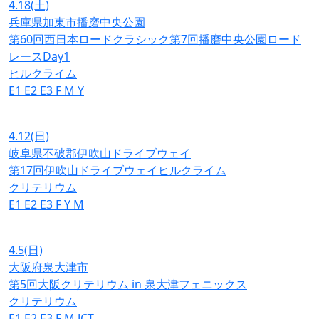
4.18
(土)
兵庫県加東市播磨中央公園
第60回西日本ロードクラシック第7回播磨中央公園ロード
レースDay1
ヒルクライム
E1
E2
E3
F
M
Y
4.12
(日)
岐阜県不破郡伊吹山ドライブウェイ
第17回伊吹山ドライブウェイヒルクライム
クリテリウム
E1
E2
E3
F
Y
M
4.5
(日)
大阪府泉大津市
第5回大阪クリテリウム in 泉大津フェニックス
クリテリウム
E1
E2
E3
F
M
JCT