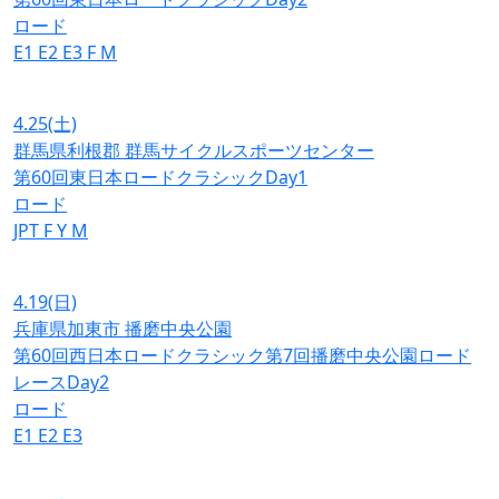
ロード
E1
E2
E3
F
M
4.25
(土)
群馬県利根郡 群馬サイクルスポーツセンター
第60回東日本ロードクラシックDay1
ロード
JPT
F
Y
M
4.19
(日)
兵庫県加東市 播磨中央公園
第60回西日本ロードクラシック第7回播磨中央公園ロード
レースDay2
ロード
E1
E2
E3