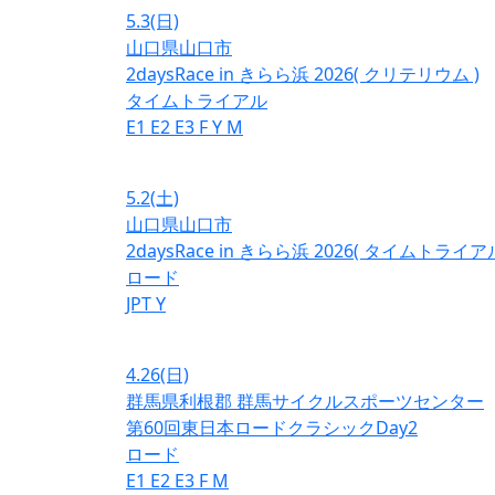
5.3
(日)
山口県山口市
2daysRace in きらら浜 2026( クリテリウム )
タイムトライアル
E1
E2
E3
F
Y
M
5.2
(土)
山口県山口市
2daysRace in きらら浜 2026( タイムトライアル
ロード
JPT
Y
4.26
(日)
群馬県利根郡 群馬サイクルスポーツセンター
第60回東日本ロードクラシックDay2
ロード
E1
E2
E3
F
M