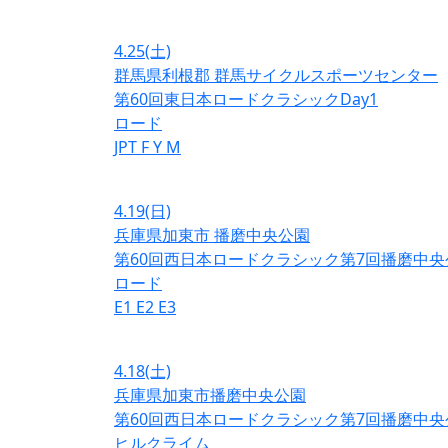
4.25
(土)
群馬県利根郡 群馬サイクルスポーツセンター
第60回東日本ロードクラシックDay1
ロード
JPT
F
Y
M
4.19
(日)
兵庫県加東市 播磨中央公園
第60回西日本ロードクラシック第7回播磨中央
ロード
E1
E2
E3
4.18
(土)
兵庫県加東市播磨中央公園
第60回西日本ロードクラシック第7回播磨中央
ヒルクライム