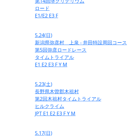
第14回堺クリテリウム
ロード
E1/E2
E3
F
5.24
(日)
新潟県弥彦村 上泉 - 井田特設周回コース
第5回弥彦ロードレース
タイムトライアル
E1
E2
E3
F
Y
M
5.23
(土)
長野県木曽郡木祖村
第2回木祖村タイムトライアル
ヒルクライム
JPT
E1
E2
E3
F
Y
M
5.17
(日)