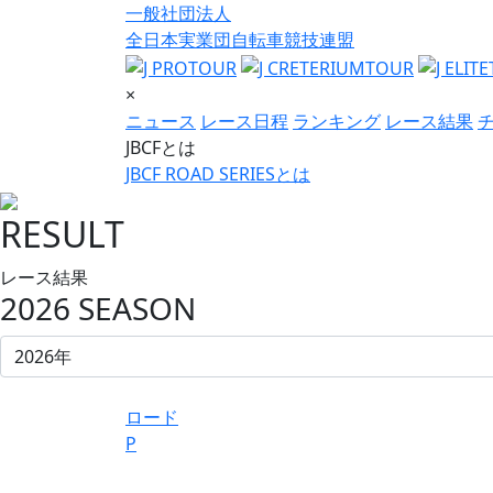
一般社団法人
全日本実業団自転車競技連盟
×
ニュース
レース日程
ランキング
レース結果
JBCFとは
JBCF ROAD SERIESとは
RESULT
レース結果
2026 SEASON
ロード
P