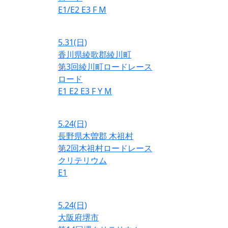
E1/E2
E3
F
M
5.31
(日)
香川県綾歌郡綾川町
第3回綾川町ロードレース
ロード
E1
E2
E3
F
Y
M
5.24
(日)
長野県木曽郡 木祖村
第2回木祖村ロードレース
クリテリウム
E1
5.24
(日)
大阪府堺市