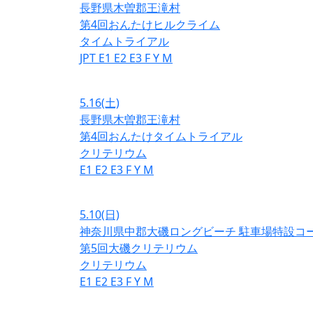
長野県木曽郡王滝村
第4回おんたけヒルクライム
タイムトライアル
JPT
E1
E2
E3
F
Y
M
5.16
(土)
長野県木曽郡王滝村
第4回おんたけタイムトライアル
クリテリウム
E1
E2
E3
F
Y
M
5.10
(日)
神奈川県中郡大磯ロングビーチ 駐車場特設コ
第5回大磯クリテリウム
クリテリウム
E1
E2
E3
F
Y
M