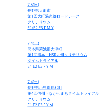
7.5
(日)
長野県大町市
第1回大町温泉郷ロードレース
クリテリウム
E1/E2
E3
F
M
Y
7.4
(土)
熊本県菊池郡大津町
第1回熊本・HSR九州クリテリウム
タイムトライアル
E1
E2
E3
F
Y
M
7.4
(土)
長野県小県郡長和町
第4回信州・ながわまちタイムトライアル
クリテリウム
E1
E2
E3
F
Y
M