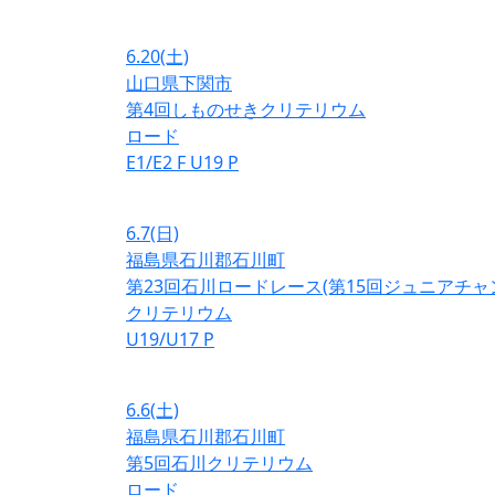
6.20
(土)
山口県下関市
第4回しものせきクリテリウム
ロード
E1/E2
F
U19
P
6.7
(日)
福島県石川郡石川町
第23回石川ロードレース(第15回ジュニアチ
クリテリウム
U19/U17
P
6.6
(土)
福島県石川郡石川町
第5回石川クリテリウム
ロード