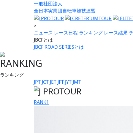
一般社団法人
全日本実業団自転車競技連盟
×
ニュース
レース日程
ランキング
レース結果
JBCFとは
JBCF ROAD SERIESとは
RANKING
ランキング
JPT
JCT
JET
JFT
JYT
JMT
RANK
1