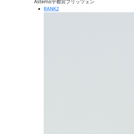
Astemo宇都宮ブリッツェン
RANK
2