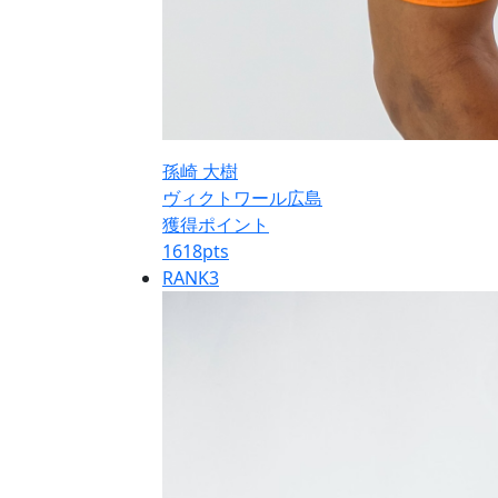
孫崎 大樹
ヴィクトワール広島
獲得ポイント
1618
pts
RANK
3