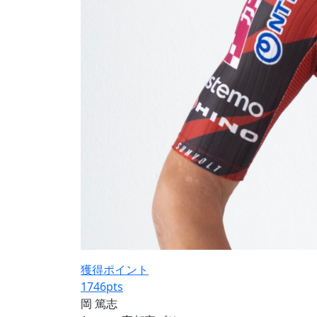
獲得ポイント
1746
pts
岡 篤志