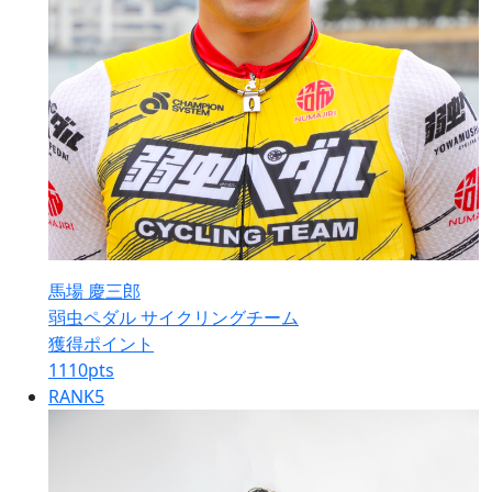
馬場 慶三郎
弱虫ペダル サイクリングチーム
獲得ポイント
1110
pts
RANK
5