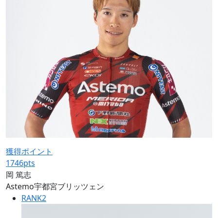
獲得ポイント
1746
pts
岡 篤志
Astemo宇都宮ブリッツェン
RANK
2