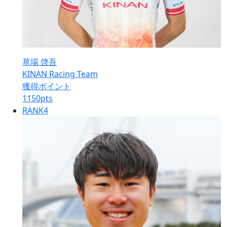
草場 啓吾
KINAN Racing Team
獲得ポイント
1150
pts
RANK
4