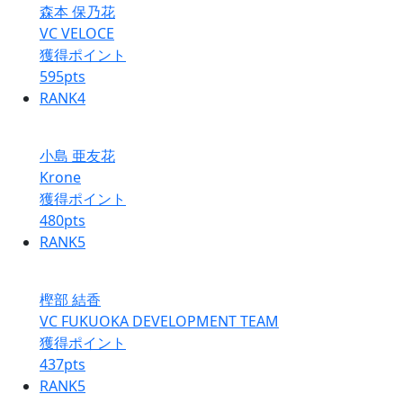
森本 保乃花
VC VELOCE
獲得ポイント
595
pts
RANK
4
小島 亜友花
Krone
獲得ポイント
480
pts
RANK
5
樫部 結香
VC FUKUOKA DEVELOPMENT TEAM
獲得ポイント
437
pts
RANK
5