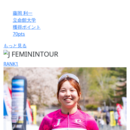
藤岡 利一
立命館大学
獲得ポイント
70
pts
もっと見る
RANK
1