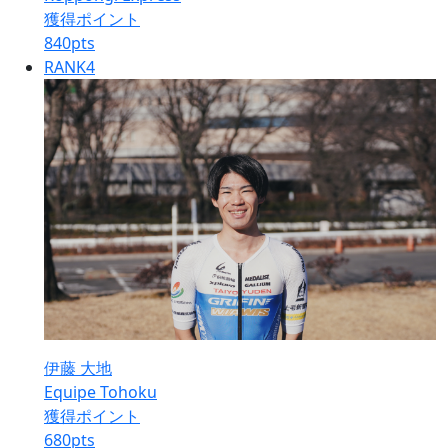
獲得ポイント
840
pts
RANK
4
伊藤 大地
Equipe Tohoku
獲得ポイント
680
pts