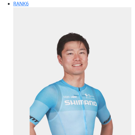
RANK
6