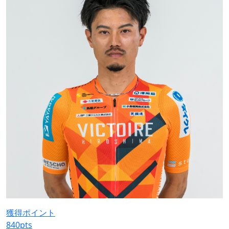
獲得ポイント
840
pts