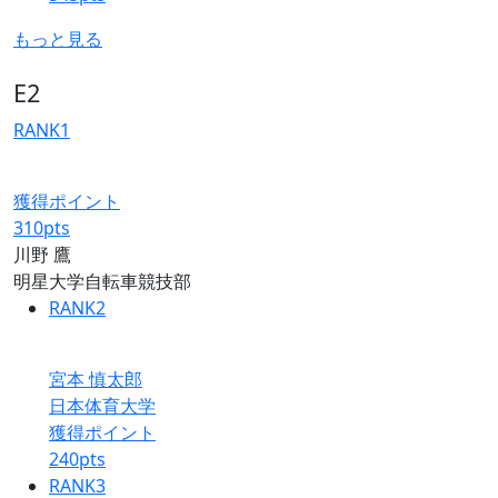
もっと見る
E2
RANK
1
獲得ポイント
310
pts
川野 鷹
明星大学自転車競技部
RANK
2
宮本 慎太郎
日本体育大学
獲得ポイント
240
pts
RANK
3