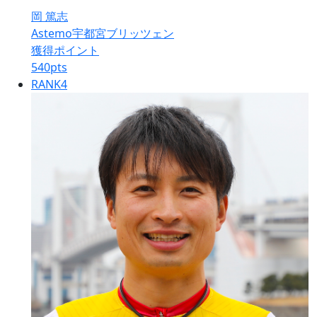
岡 篤志
Astemo宇都宮ブリッツェン
獲得ポイント
540
pts
RANK
4