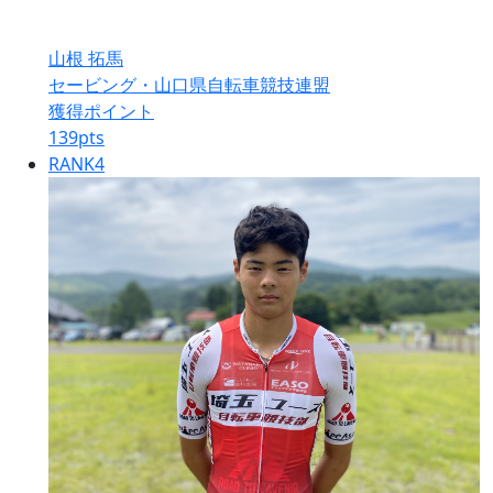
山根 拓馬
セービング・山口県自転車競技連盟
獲得ポイント
139
pts
RANK
4