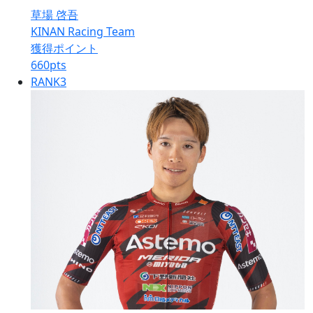
草場 啓吾
KINAN Racing Team
獲得ポイント
660
pts
RANK
3