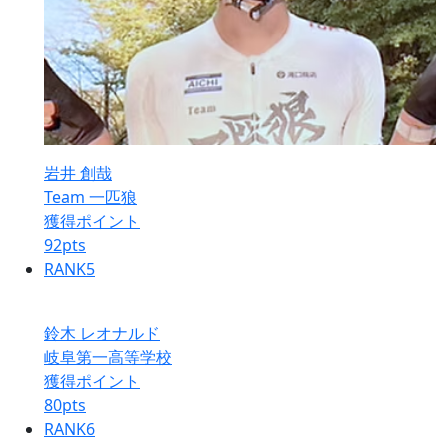
岩井 創哉
Team 一匹狼
獲得ポイント
92
pts
RANK
5
鈴木 レオナルド
岐阜第一高等学校
獲得ポイント
80
pts
RANK
6