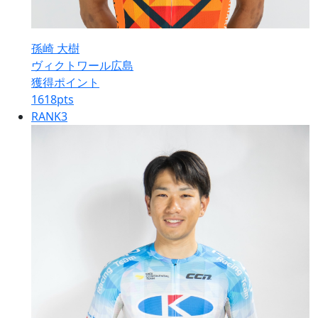
孫崎 大樹
ヴィクトワール広島
獲得ポイント
1618
pts
RANK
3