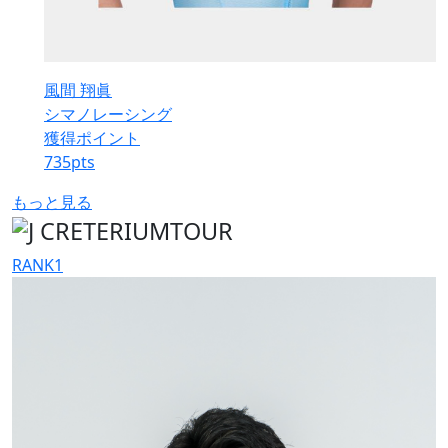
風間 翔眞
シマノレーシング
獲得ポイント
735
pts
もっと見る
RANK
1