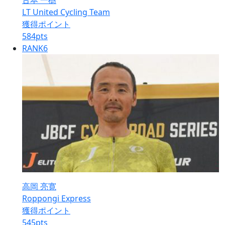
古本 一樹
LT United Cycling Team
獲得ポイント
584
pts
RANK
6
高岡 亮寛
Roppongi Express
獲得ポイント
545
pts