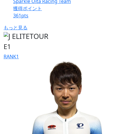
Sparkle Oita Racing Team
獲得ポイント
361
pts
もっと見る
E1
RANK
1