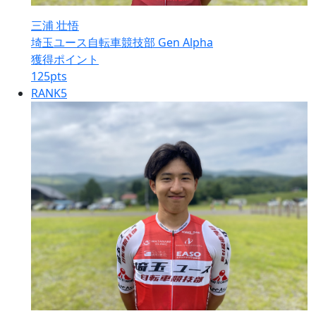
三浦 壮悟
埼玉ユース自転車競技部 Gen Alpha
獲得ポイント
125
pts
RANK
5