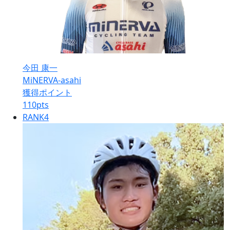
今田 康一
MiNERVA-asahi
獲得ポイント
110
pts
RANK
4