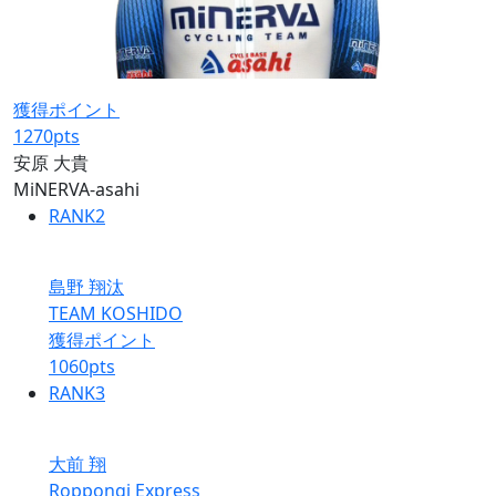
獲得ポイント
1270
pts
安原 大貴
MiNERVA-asahi
RANK
2
島野 翔汰
TEAM KOSHIDO
獲得ポイント
1060
pts
RANK
3
大前 翔
Roppongi Express