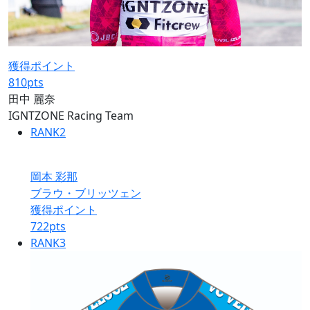
獲得ポイント
810
pts
田中 麗奈
IGNTZONE Racing Team
RANK
2
岡本 彩那
ブラウ・ブリッツェン
獲得ポイント
722
pts
RANK
3