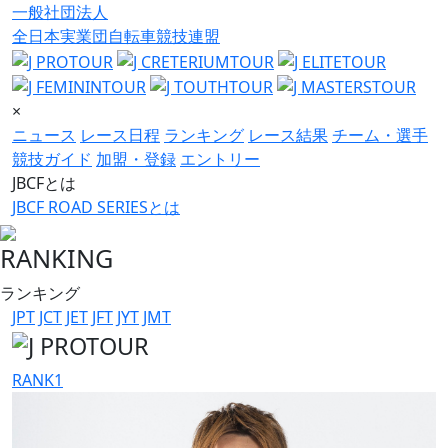
一般社団法人
全日本実業団自転車競技連盟
×
ニュース
レース日程
ランキング
レース結果
チーム・選手
競技ガイド
加盟・登録
エントリー
JBCFとは
JBCF ROAD SERIESとは
RANKING
ランキング
JPT
JCT
JET
JFT
JYT
JMT
RANK
1