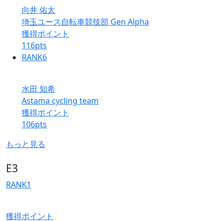
向井 佑太
埼玉ユース自転車競技部 Gen Alpha
獲得ポイント
116
pts
RANK
6
水田 知希
Astama cycling team
獲得ポイント
106
pts
もっと見る
E3
RANK
1
獲得ポイント