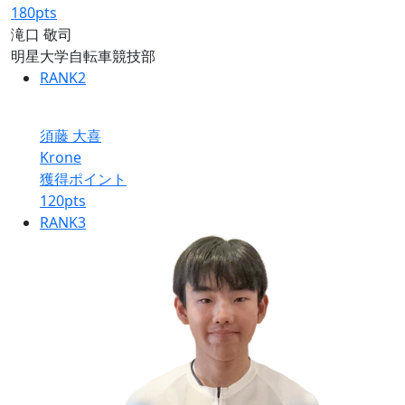
180
pts
滝口 敬司
明星大学自転車競技部
RANK
2
須藤 大喜
Krone
獲得ポイント
120
pts
RANK
3