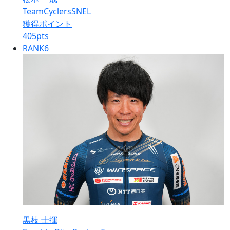
TeamCyclersSNEL
獲得ポイント
405
pts
RANK
6
黒枝 士揮