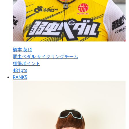
橋本 英也
弱虫ペダル サイクリングチーム
獲得ポイント
481
pts
RANK
5