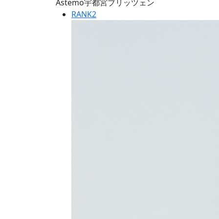
Astemo宇都宮ブリッツェン
RANK
2