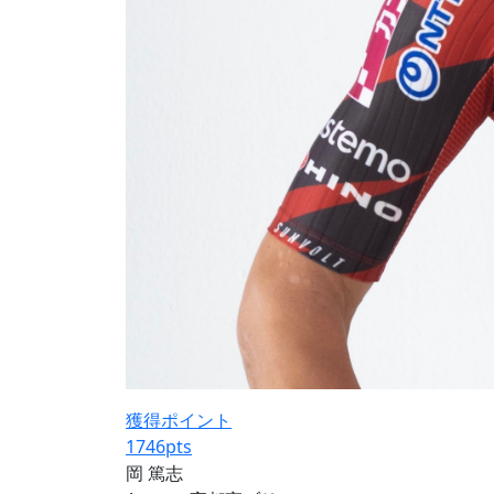
獲得ポイント
1746
pts
岡 篤志