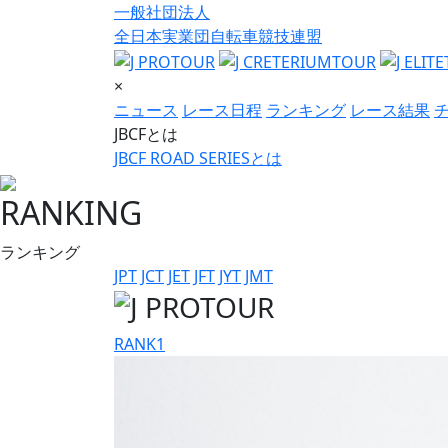
一般社団法人
全日本実業団自転車競技連盟
×
ニュース
レース日程
ランキング
レース結果
JBCFとは
JBCF ROAD SERIESとは
RANKING
ランキング
JPT
JCT
JET
JFT
JYT
JMT
RANK
1