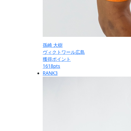
孫崎 大樹
ヴィクトワール広島
獲得ポイント
1618
pts
RANK
3