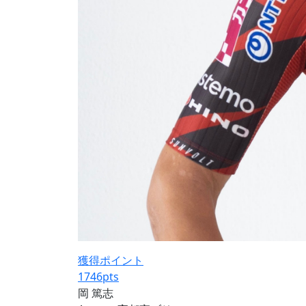
獲得ポイント
1746
pts
岡 篤志