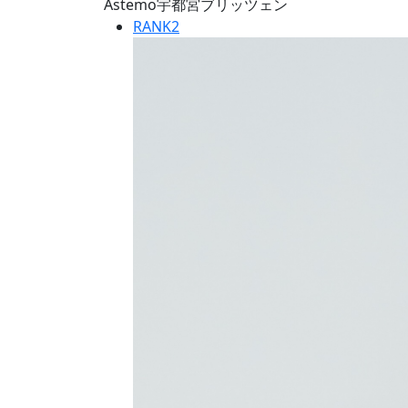
Astemo宇都宮ブリッツェン
RANK
2