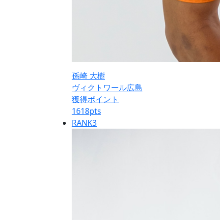
孫崎 大樹
ヴィクトワール広島
獲得ポイント
1618
pts
RANK
3