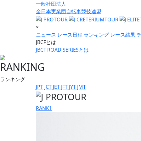
一般社団法人
全日本実業団自転車競技連盟
×
ニュース
レース日程
ランキング
レース結果
JBCFとは
JBCF ROAD SERIESとは
RANKING
ランキング
JPT
JCT
JET
JFT
JYT
JMT
RANK
1