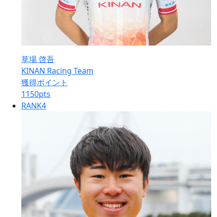
草場 啓吾
KINAN Racing Team
獲得ポイント
1150
pts
RANK
4