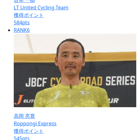
古本 一樹
LT United Cycling Team
獲得ポイント
584
pts
RANK
6
高岡 亮寛
Roppongi Express
獲得ポイント
545
pts