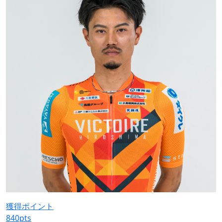
獲得ポイント
840
pts