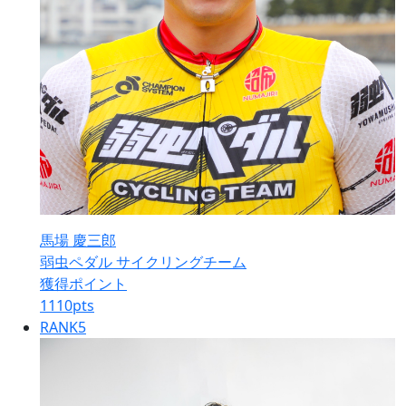
馬場 慶三郎
弱虫ペダル サイクリングチーム
獲得ポイント
1110
pts
RANK
5