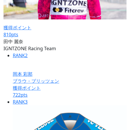
獲得ポイント
810
pts
田中 麗奈
IGNTZONE Racing Team
RANK
2
岡本 彩那
ブラウ・ブリッツェン
獲得ポイント
722
pts
RANK
3