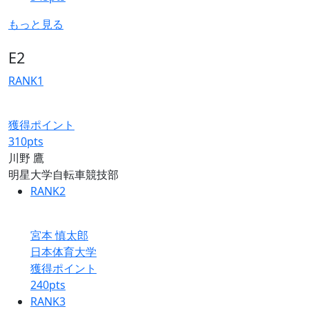
もっと見る
E2
RANK
1
獲得ポイント
310
pts
川野 鷹
明星大学自転車競技部
RANK
2
宮本 慎太郎
日本体育大学
獲得ポイント
240
pts
RANK
3