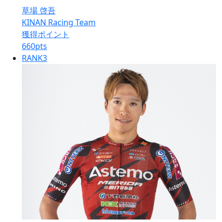
草場 啓吾
KINAN Racing Team
獲得ポイント
660
pts
RANK
3