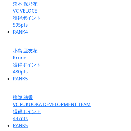
森本 保乃花
VC VELOCE
獲得ポイント
595
pts
RANK
4
小島 亜友花
Krone
獲得ポイント
480
pts
RANK
5
樫部 結香
VC FUKUOKA DEVELOPMENT TEAM
獲得ポイント
437
pts
RANK
5