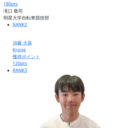
180
pts
滝口 敬司
明星大学自転車競技部
RANK
2
須藤 大喜
Krone
獲得ポイント
120
pts
RANK
3