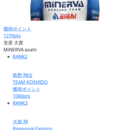
獲得ポイント
1270
pts
安原 大貴
MiNERVA-asahi
RANK
2
島野 翔汰
TEAM KOSHIDO
獲得ポイント
1060
pts
RANK
3
大前 翔
Roppongi Express