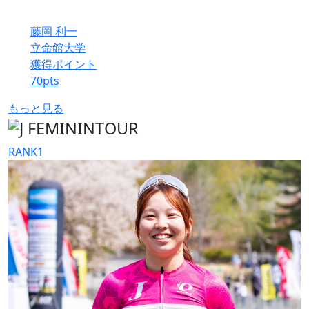
藤岡 利一
立命館大学
獲得ポイント
70
pts
もっと見る
RANK
1