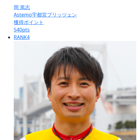
岡 篤志
Astemo宇都宮ブリッツェン
獲得ポイント
540
pts
RANK
4