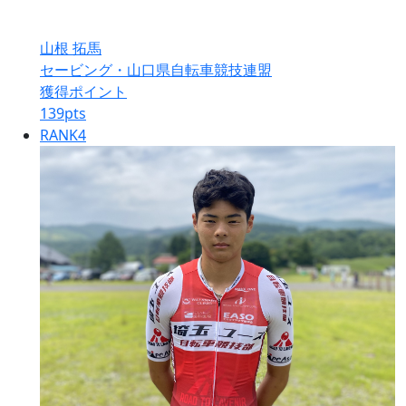
山根 拓馬
セービング・山口県自転車競技連盟
獲得ポイント
139
pts
RANK
4