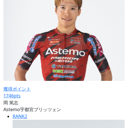
獲得ポイント
1746
pts
岡 篤志
Astemo宇都宮ブリッツェン
RANK
2