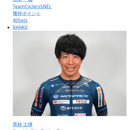
TeamCyclersSNEL
獲得ポイント
405
pts
RANK
6
黒枝 士揮