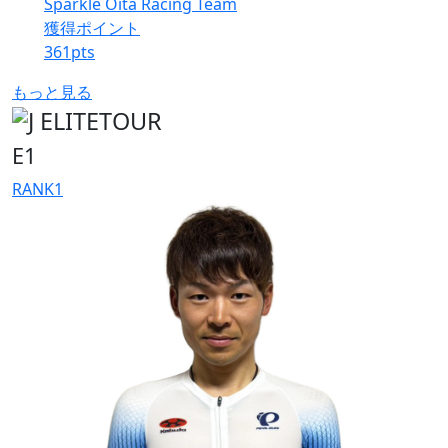
Sparkle Oita Racing Team
獲得ポイント
361
pts
もっと見る
E1
RANK
1