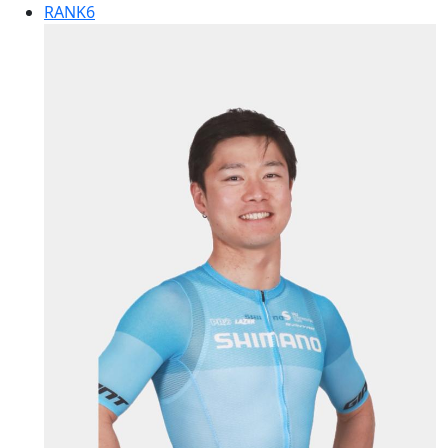
RANK
6