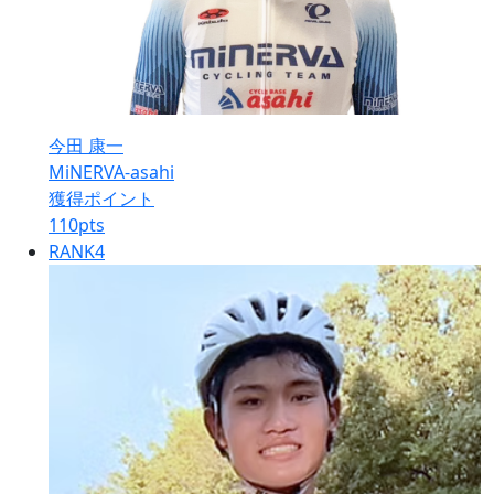
今田 康一
MiNERVA-asahi
獲得ポイント
110
pts
RANK
4