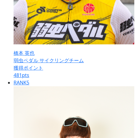
橋本 英也
弱虫ペダル サイクリングチーム
獲得ポイント
481
pts
RANK
5