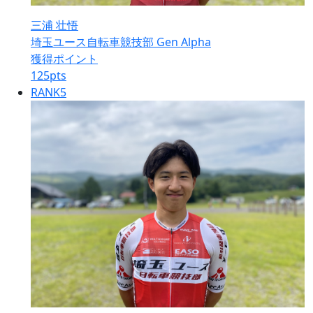
三浦 壮悟
埼玉ユース自転車競技部 Gen Alpha
獲得ポイント
125
pts
RANK
5