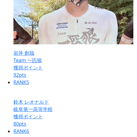
岩井 創哉
Team 一匹狼
獲得ポイント
92
pts
RANK
5
鈴木 レオナルド
岐阜第一高等学校
獲得ポイント
80
pts
RANK
6