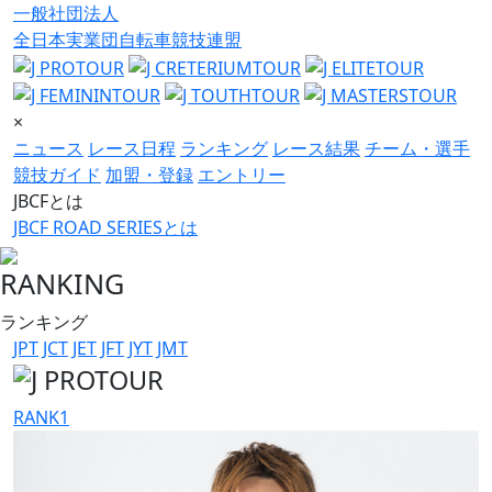
一般社団法人
全日本実業団自転車競技連盟
×
ニュース
レース日程
ランキング
レース結果
チーム・選手
競技ガイド
加盟・登録
エントリー
JBCFとは
JBCF ROAD SERIESとは
RANKING
ランキング
JPT
JCT
JET
JFT
JYT
JMT
RANK
1