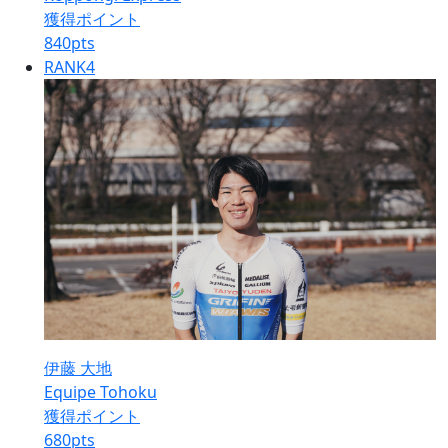
獲得ポイント
840
pts
RANK
4
伊藤 大地
Equipe Tohoku
獲得ポイント
680
pts