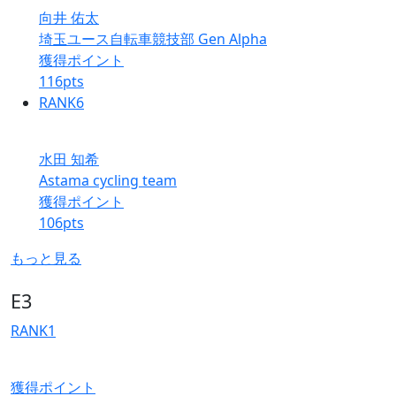
向井 佑太
埼玉ユース自転車競技部 Gen Alpha
獲得ポイント
116
pts
RANK
6
水田 知希
Astama cycling team
獲得ポイント
106
pts
もっと見る
E3
RANK
1
獲得ポイント