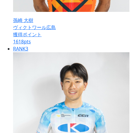
孫崎 大樹
ヴィクトワール広島
獲得ポイント
1618
pts
RANK
3