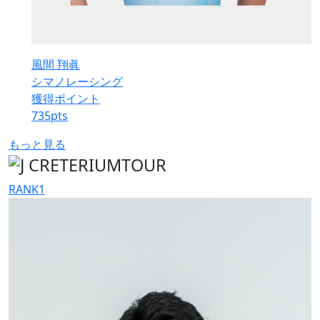
風間 翔眞
シマノレーシング
獲得ポイント
735
pts
もっと見る
RANK
1