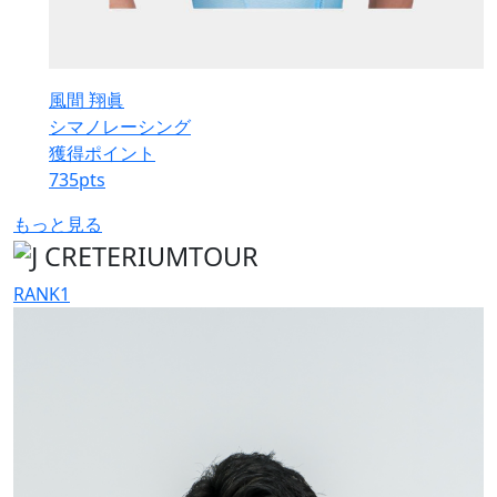
風間 翔眞
シマノレーシング
獲得ポイント
735
pts
もっと見る
RANK
1