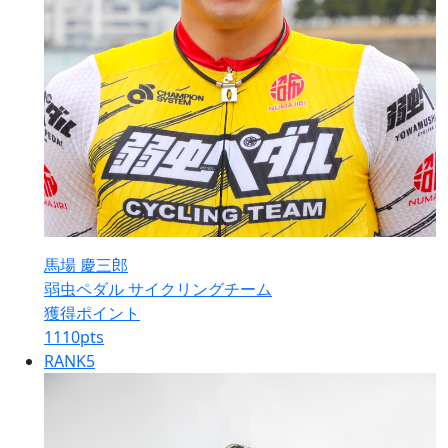
馬場 慶三郎
弱虫ペダル サイクリングチーム
獲得ポイント
1110
pts
RANK
5