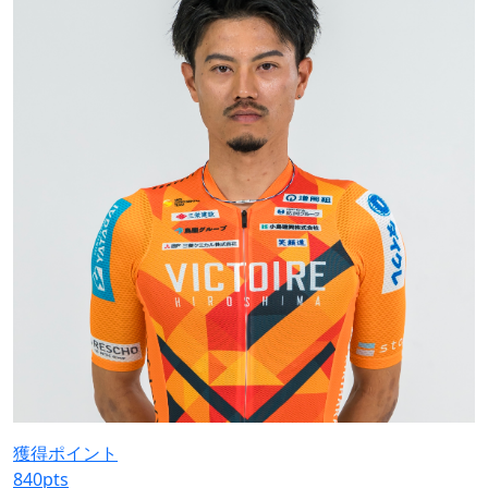
獲得ポイント
840
pts