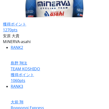
獲得ポイント
1270
pts
安原 大貴
MiNERVA-asahi
RANK
2
島野 翔汰
TEAM KOSHIDO
獲得ポイント
1060
pts
RANK
3
大前 翔
Roppongi Express