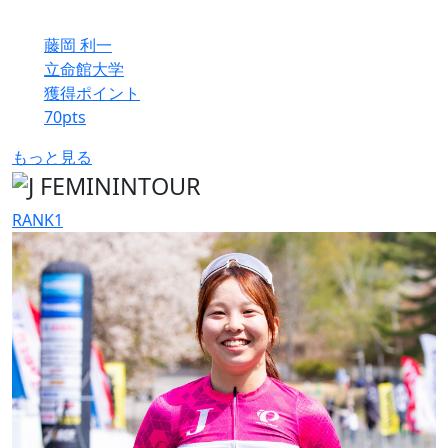
藤岡 利一
立命館大学
獲得ポイント
70
pts
もっと見る
RANK
1