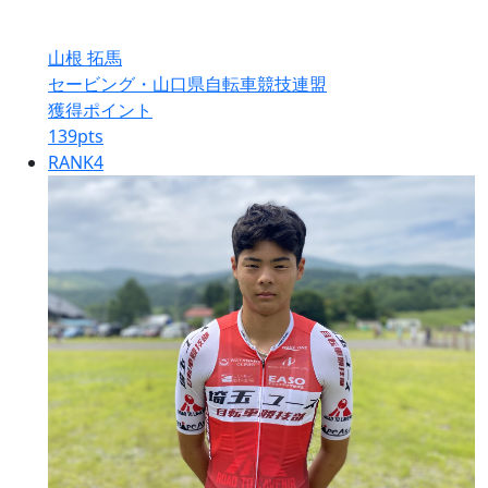
山根 拓馬
セービング・山口県自転車競技連盟
獲得ポイント
139
pts
RANK
4