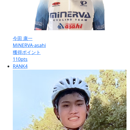
今田 康一
MiNERVA-asahi
獲得ポイント
110
pts
RANK
4