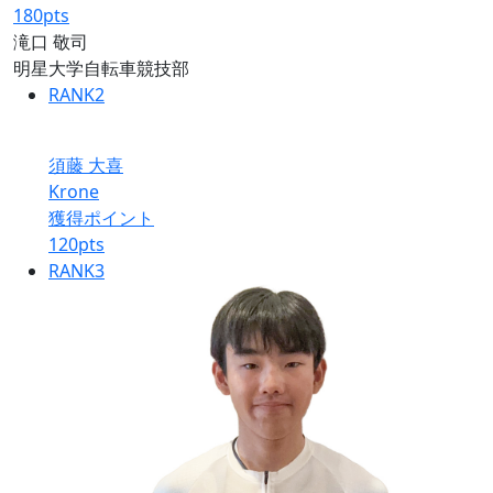
180
pts
滝口 敬司
明星大学自転車競技部
RANK
2
須藤 大喜
Krone
獲得ポイント
120
pts
RANK
3