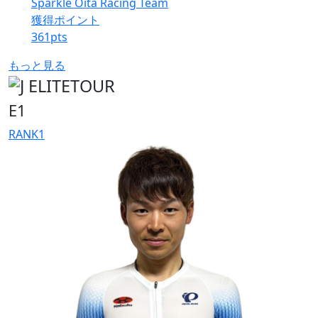
Sparkle Oita Racing Team
獲得ポイント
361
pts
もっと見る
E1
RANK
1