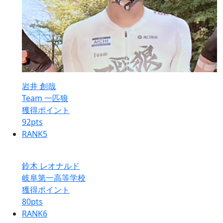
岩井 創哉
Team 一匹狼
獲得ポイント
92
pts
RANK
5
鈴木 レオナルド
岐阜第一高等学校
獲得ポイント
80
pts
RANK
6