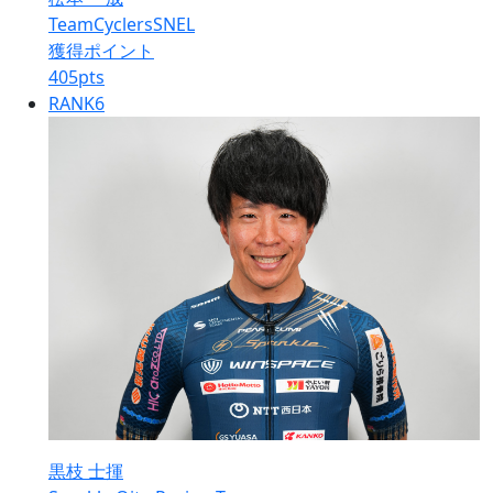
TeamCyclersSNEL
獲得ポイント
405
pts
RANK
6
黒枝 士揮