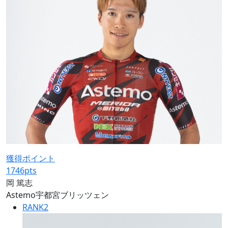
獲得ポイント
1746
pts
岡 篤志
Astemo宇都宮ブリッツェン
RANK
2