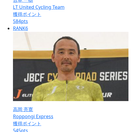
古本 一樹
LT United Cycling Team
獲得ポイント
584
pts
RANK
6
高岡 亮寛
Roppongi Express
獲得ポイント
545
pts