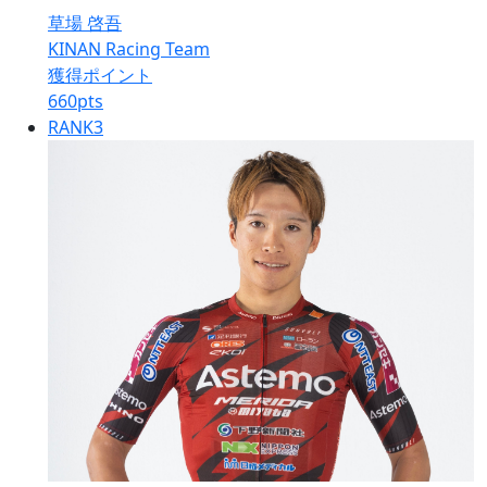
草場 啓吾
KINAN Racing Team
獲得ポイント
660
pts
RANK
3