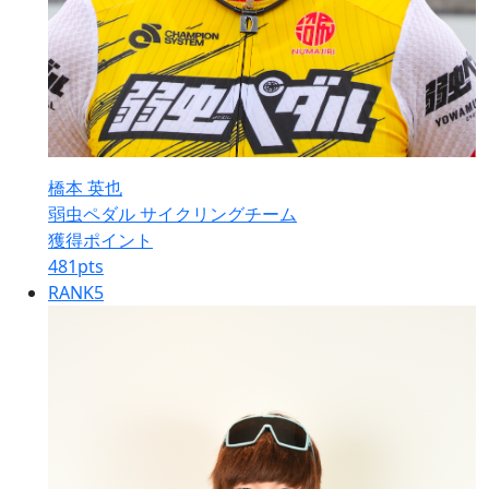
橋本 英也
弱虫ペダル サイクリングチーム
獲得ポイント
481
pts
RANK
5