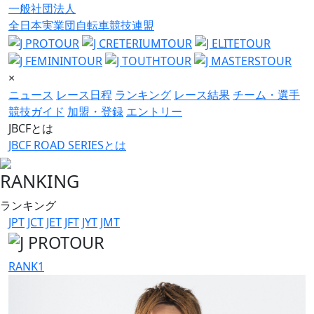
一般社団法人
全日本実業団自転車競技連盟
×
ニュース
レース日程
ランキング
レース結果
チーム・選手
競技ガイド
加盟・登録
エントリー
JBCFとは
JBCF ROAD SERIESとは
RANKING
ランキング
JPT
JCT
JET
JFT
JYT
JMT
RANK
1