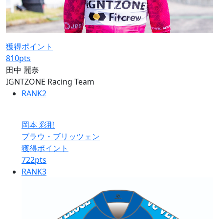
獲得ポイント
810
pts
田中 麗奈
IGNTZONE Racing Team
RANK
2
岡本 彩那
ブラウ・ブリッツェン
獲得ポイント
722
pts
RANK
3