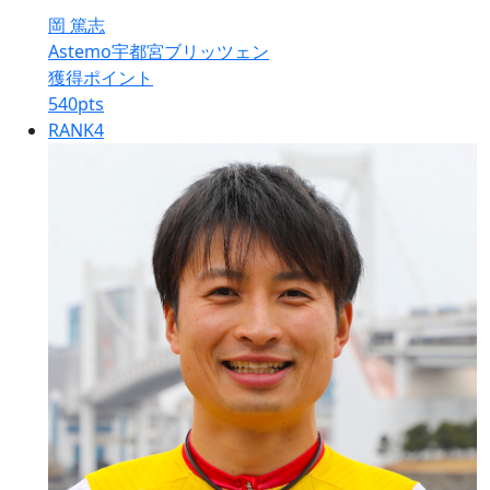
岡 篤志
Astemo宇都宮ブリッツェン
獲得ポイント
540
pts
RANK
4