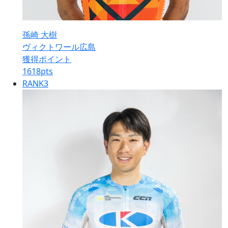
孫崎 大樹
ヴィクトワール広島
獲得ポイント
1618
pts
RANK
3