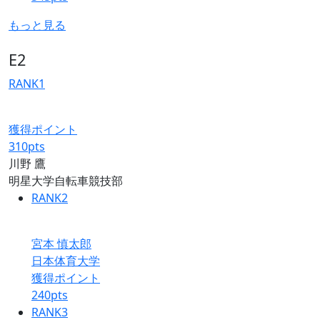
もっと見る
E2
RANK
1
獲得ポイント
310
pts
川野 鷹
明星大学自転車競技部
RANK
2
宮本 慎太郎
日本体育大学
獲得ポイント
240
pts
RANK
3