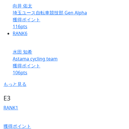
向井 佑太
埼玉ユース自転車競技部 Gen Alpha
獲得ポイント
116
pts
RANK
6
水田 知希
Astama cycling team
獲得ポイント
106
pts
もっと見る
E3
RANK
1
獲得ポイント