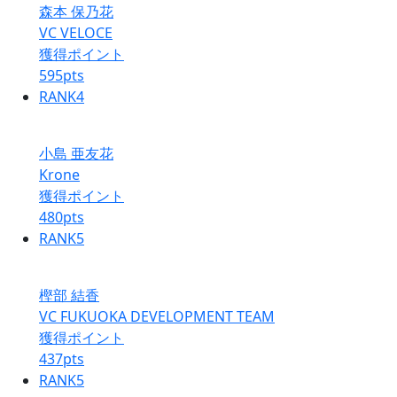
森本 保乃花
VC VELOCE
獲得ポイント
595
pts
RANK
4
小島 亜友花
Krone
獲得ポイント
480
pts
RANK
5
樫部 結香
VC FUKUOKA DEVELOPMENT TEAM
獲得ポイント
437
pts
RANK
5