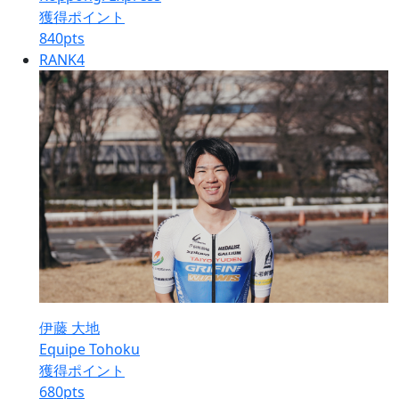
獲得ポイント
840
pts
RANK
4
伊藤 大地
Equipe Tohoku
獲得ポイント
680
pts