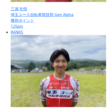
三浦 壮悟
埼玉ユース自転車競技部 Gen Alpha
獲得ポイント
125
pts
RANK
5