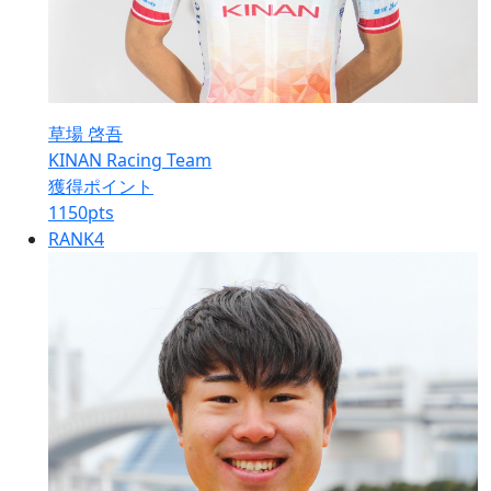
草場 啓吾
KINAN Racing Team
獲得ポイント
1150
pts
RANK
4