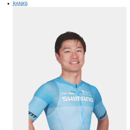
RANK
6