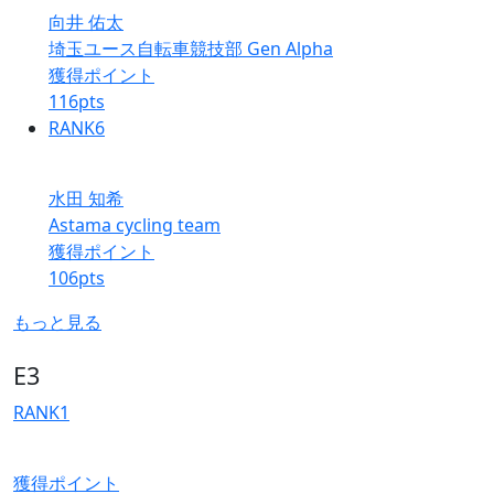
向井 佑太
埼玉ユース自転車競技部 Gen Alpha
獲得ポイント
116
pts
RANK
6
水田 知希
Astama cycling team
獲得ポイント
106
pts
もっと見る
E3
RANK
1
獲得ポイント