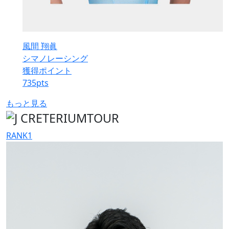
風間 翔眞
シマノレーシング
獲得ポイント
735
pts
もっと見る
RANK
1