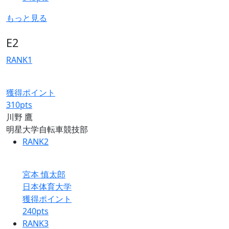
もっと見る
E2
RANK
1
獲得ポイント
310
pts
川野 鷹
明星大学自転車競技部
RANK
2
宮本 慎太郎
日本体育大学
獲得ポイント
240
pts
RANK
3