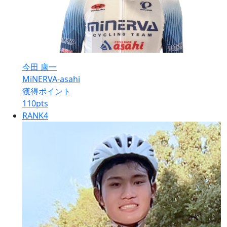
今田 康一
MiNERVA-asahi
獲得ポイント
110
pts
RANK
4