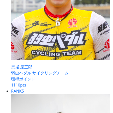
馬場 慶三郎
弱虫ペダル サイクリングチーム
獲得ポイント
1110
pts
RANK
5