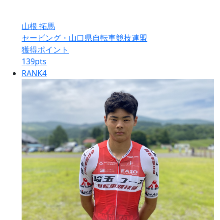
山根 拓馬
セービング・山口県自転車競技連盟
獲得ポイント
139
pts
RANK
4