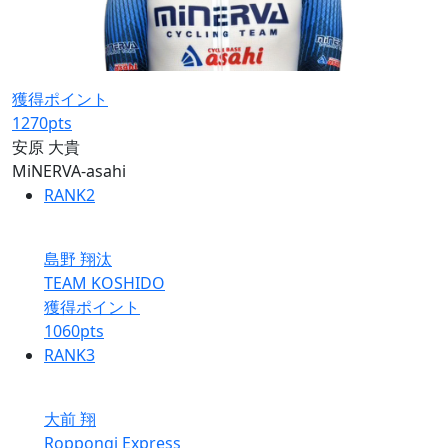
獲得ポイント
1270
pts
安原 大貴
MiNERVA-asahi
RANK
2
島野 翔汰
TEAM KOSHIDO
獲得ポイント
1060
pts
RANK
3
大前 翔
Roppongi Express