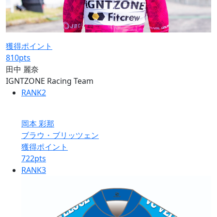
獲得ポイント
810
pts
田中 麗奈
IGNTZONE Racing Team
RANK
2
岡本 彩那
ブラウ・ブリッツェン
獲得ポイント
722
pts
RANK
3