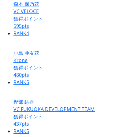
森本 保乃花
VC VELOCE
獲得ポイント
595
pts
RANK
4
小島 亜友花
Krone
獲得ポイント
480
pts
RANK
5
樫部 結香
VC FUKUOKA DEVELOPMENT TEAM
獲得ポイント
437
pts
RANK
5