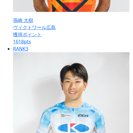
孫崎 大樹
ヴィクトワール広島
獲得ポイント
1618
pts
RANK
3