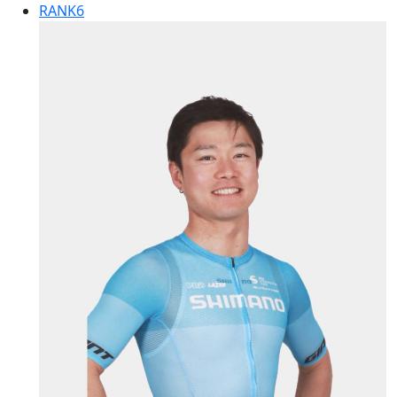
RANK
6