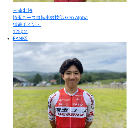
三浦 壮悟
埼玉ユース自転車競技部 Gen Alpha
獲得ポイント
125
pts
RANK
5