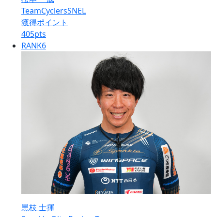
TeamCyclersSNEL
獲得ポイント
405
pts
RANK
6
黒枝 士揮