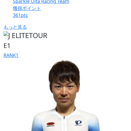
Sparkle Oita Racing Team
獲得ポイント
361
pts
もっと見る
E1
RANK
1