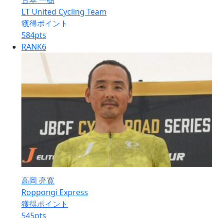
古本 一樹
LT United Cycling Team
獲得ポイント
584
pts
RANK
6
高岡 亮寛
Roppongi Express
獲得ポイント
545
pts