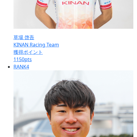
草場 啓吾
KINAN Racing Team
獲得ポイント
1150
pts
RANK
4