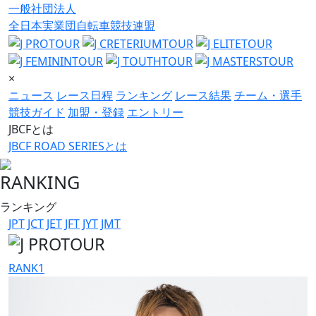
一般社団法人
全日本実業団自転車競技連盟
×
ニュース
レース日程
ランキング
レース結果
チーム・選手
競技ガイド
加盟・登録
エントリー
JBCFとは
JBCF ROAD SERIESとは
RANKING
ランキング
JPT
JCT
JET
JFT
JYT
JMT
RANK
1