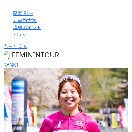
藤岡 利一
立命館大学
獲得ポイント
70
pts
もっと見る
RANK
1