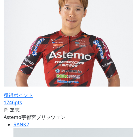
獲得ポイント
1746
pts
岡 篤志
Astemo宇都宮ブリッツェン
RANK
2