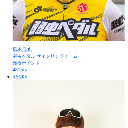
橋本 英也
弱虫ペダル サイクリングチーム
獲得ポイント
481
pts
RANK
5