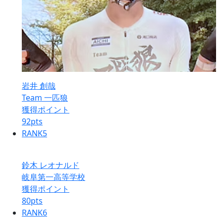
岩井 創哉
Team 一匹狼
獲得ポイント
92
pts
RANK
5
鈴木 レオナルド
岐阜第一高等学校
獲得ポイント
80
pts
RANK
6