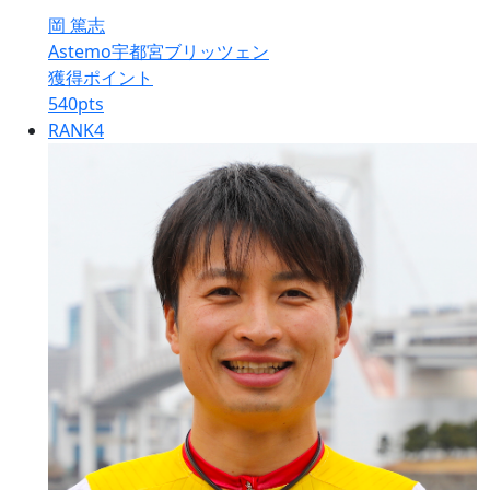
岡 篤志
Astemo宇都宮ブリッツェン
獲得ポイント
540
pts
RANK
4