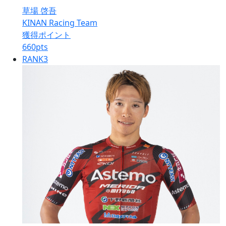
草場 啓吾
KINAN Racing Team
獲得ポイント
660
pts
RANK
3