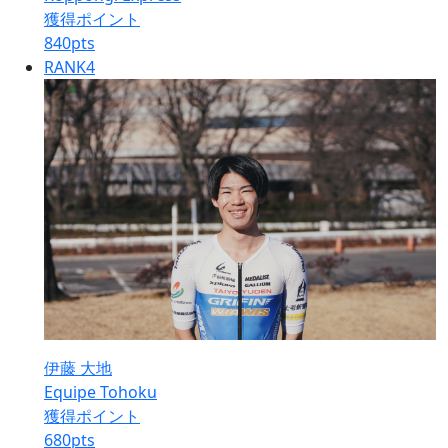
獲得ポイント
840
pts
RANK
4
伊藤 大地
Equipe Tohoku
獲得ポイント
680
pts