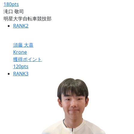
180
pts
滝口 敬司
明星大学自転車競技部
RANK
2
須藤 大喜
Krone
獲得ポイント
120
pts
RANK
3